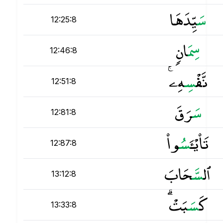
س
َيِّدَهَا
12:25:8
س
ِمَانٍۢ
12:46:8
نَّفْ
س
ِهِۦ ۚ
12:51:8
س
َرَقَ
12:81:8
تَا۟يْـَٔ
س
ُوا۟
12:87:8
ٱل
س
َّحَابَ
13:12:8
كَ
س
َبَتْ ۗ
13:33:8