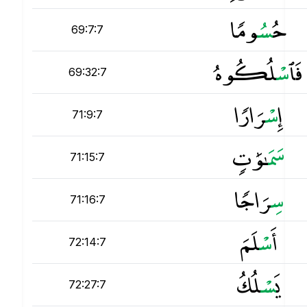
حُ
س
ُومًۭا
69:7:7
فَٱ
س
ْلُكُوهُ
69:32:7
إِ
س
ْرَارًۭا
71:9:7
س
َمَـٰوَٰتٍۢ
71:15:7
س
ِرَاجًۭا
71:16:7
أَ
س
ْلَمَ
72:14:7
يَ
س
ْلُكُ
72:27:7