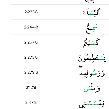
ٱلنِّ
س
َآءَ
2:222:8
س
َمِيعٌ
2:244:8
كَ
س
َبْتُمْ
2:267:8
يَ
س
ْتَطِيعُونَ
2:273:8
وَرَ
س
ُولِهِۦ ۖ
2:279:8
وَبِئْ
س
3:12:8
يَمْ
س
س
ْنِى
3:47:8