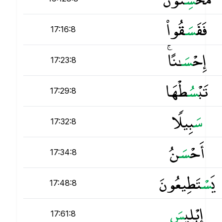
فَفَ
س
َقُوا۟
17:16:8
إِحْ
س
َـٰنًا ۚ
17:23:8
تَبْ
س
ُطْهَا
17:29:8
س
َبِيلًۭا
17:32:8
أَحْ
س
َنُ
17:34:8
يَ
س
ْتَطِيعُونَ
17:48:8
إِبْلِي
س
17:61:8