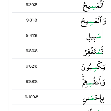
ٱلْمَ
س
ِيحُ
9:30:8
وَٱلْمَ
س
ِيحَ
9:31:8
س
َبِيلِ
9:41:8
تَ
س
ْتَغْفِرْ
9:80:8
يَكْ
س
ِبُونَ
9:82:8
وَأَنفُ
س
ِهِمْ ۚ
9:88:8
بِإِحْ
س
َـٰنٍۢ
9:100:8