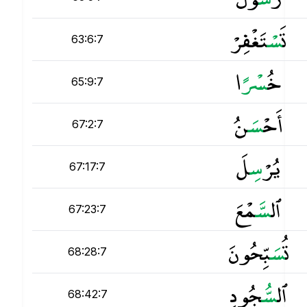
تَ
س
ْتَغْفِرْ
63:6:7
خُ
س
ْرًا
65:9:7
أَحْ
س
َنُ
67:2:7
يُرْ
س
ِلَ
67:17:7
ٱل
س
َّمْعَ
67:23:7
تُ
س
َبِّحُونَ
68:28:7
ٱل
س
ُّجُودِ
68:42:7