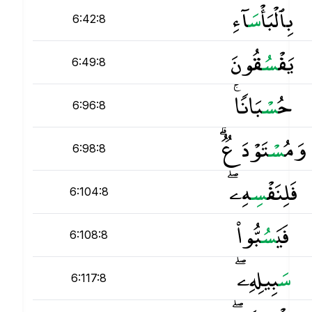
بِٱلْبَأْ
س
َآءِ
6:42:8
يَفْ
س
ُقُونَ
6:49:8
حُ
س
ْبَانًۭا ۚ
6:96:8
وَمُ
س
ْتَوْدَعٌۭ ۗ
6:98:8
فَلِنَفْ
س
ِهِۦ ۖ
6:104:8
فَيَ
س
ُبُّوا۟
6:108:8
س
َبِيلِهِۦ ۖ
6:117:8