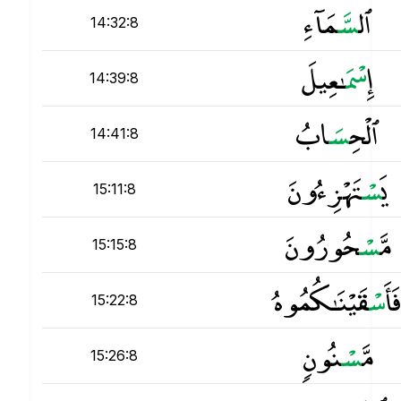
ٱل
س
َّمَآءِ
14:32:8
إِ
س
ْمَـٰعِيلَ
14:39:8
ٱلْحِ
س
َابُ
14:41:8
يَ
س
ْتَهْزِءُونَ
15:11:8
مَّ
س
ْحُورُونَ
15:15:8
فَأَ
س
ْقَيْنَـٰكُمُوهُ
15:22:8
مَّ
س
ْنُونٍۢ
15:26:8