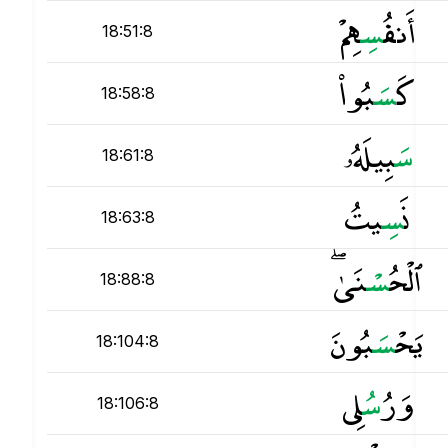
أَنفُ
س
ِهِمْ
18:51:8
كَ
س
َبُوا۟
18:58:8
س
َبِيلَهُۥ
18:61:8
نَ
س
ِيتُ
18:63:8
ٱلْحُ
س
ْنَىٰ ۖ
18:88:8
يَحْ
س
َبُونَ
18:104:8
وَرُ
س
ُلِى
18:106:8