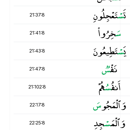
تَ
س
ْتَعْجِلُونِ
21:37:8
س
َخِرُوا۟
21:41:8
يَ
س
ْتَطِيعُونَ
21:43:8
نَفْ
س
21:47:8
أَنفُ
س
ُهُمْ
21:102:8
وَٱلْمَجُو
س
22:17:8
وَٱلْمَ
س
ْجِدِ
22:25:8