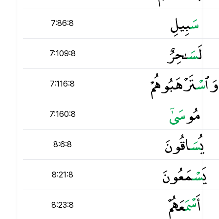
س
َبِيلِ
7:86:8
لَ
س
َـٰحِرٌ
7:109:8
وَٱ
س
ْتَرْهَبُوهُمْ
7:116:8
مُو
س
7:160:8
يُ
س
َاقُونَ
8:6:8
يَ
س
ْمَعُونَ
8:21:8
أَ
س
ْمَعَهُمْ
8:23:8