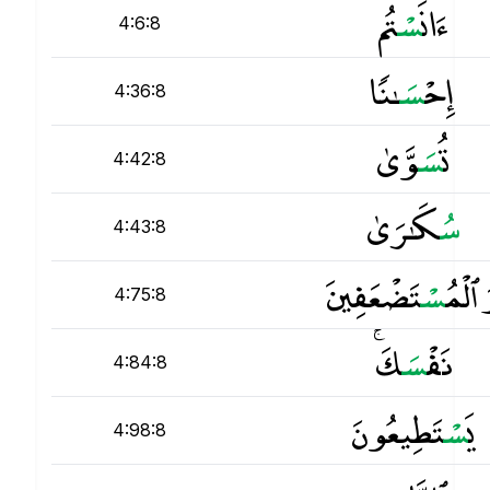
ءَانَ
س
ْتُم
4:6:8
إِحْ
س
َـٰنًۭا
4:36:8
تُ
س
َوَّىٰ
4:42:8
س
ُكَـٰرَىٰ
4:43:8
ٱلْمُ
س
ْتَضْعَفِينَ
4:75:8
نَفْ
س
َكَ ۚ
4:84:8
يَ
س
ْتَطِيعُونَ
4:98:8