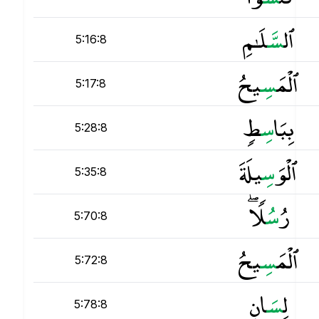
ٱل
س
َّلَـٰمِ
5:16:8
ٱلْمَ
س
ِيحُ
5:17:8
بِبَا
س
ِطٍۢ
5:28:8
ٱلْوَ
س
ِيلَةَ
5:35:8
رُ
س
ُلًۭا ۖ
5:70:8
ٱلْمَ
س
ِيحُ
5:72:8
لِ
س
َانِ
5:78:8