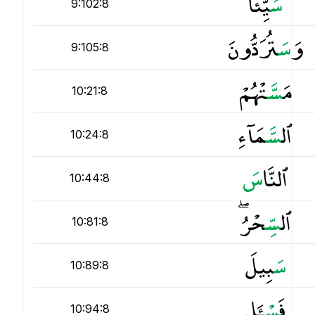
س
َيِّئًا
9:102:8
وَ
س
َتُرَدُّونَ
9:105:8
مَ
س
َّتْهُمْ
10:21:8
ٱل
س
َّمَآءِ
10:24:8
ٱلنَّا
س
10:44:8
ٱل
س
ِّحْرُ ۖ
10:81:8
س
َبِيلَ
10:89:8
فَ
س
ْـَٔلِ
10:94:8