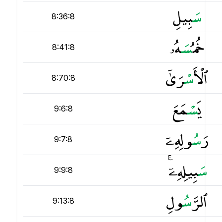
س
َبِيلِ
8:36:8
خُمُ
س
َهُۥ
8:41:8
ٱلْأَ
س
ْرَىٰٓ
8:70:8
يَ
س
ْمَعَ
9:6:8
رَ
س
ُولِهِۦٓ
9:7:8
س
َبِيلِهِۦٓ ۚ
9:9:8
ٱلرَّ
س
ُولِ
9:13:8