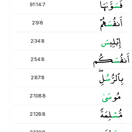
فَ
س
َوَّىٰهَا
91:14:7
أَنفُ
س
َهُمْ
2:9:8
إِبْلِي
س
2:34:8
أَنفُ
س
َكُم
2:54:8
بِٱلرُّ
س
ُلِ ۖ
2:87:8
مُو
س
2:108:8
مُّ
س
ْلِمَةًۭ
2:128:8