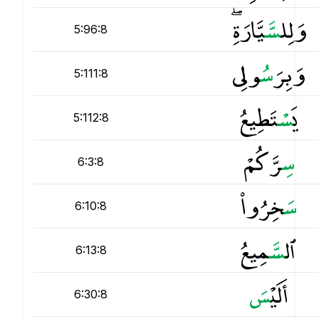
وَلِل
س
َّيَّارَةِ ۖ
5:96:8
وَبِرَ
س
ُولِى
5:111:8
يَ
س
ْتَطِيعُ
5:112:8
س
ِرَّكُمْ
6:3:8
س
َخِرُوا۟
6:10:8
ٱل
س
َّمِيعُ
6:13:8
أَلَيْ
س
6:30:8