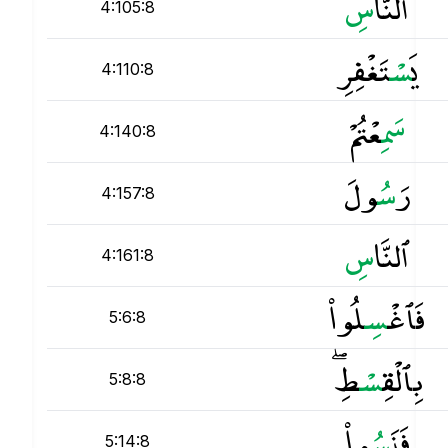
ٱلنَّا
س
4:105:8
يَ
س
ْتَغْفِرِ
4:110:8
س
َمِعْتُمْ
4:140:8
رَ
س
ُولَ
4:157:8
ٱلنَّا
س
4:161:8
فَٱغْ
س
ِلُوا۟
5:6:8
بِٱلْقِ
س
ْطِ ۖ
5:8:8
فَنَ
س
ُوا۟
5:14:8