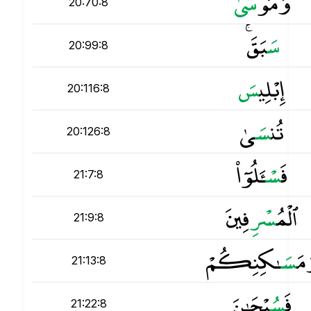
وَمُو
س
20:70:8
س
َبَقَ ۚ
20:99:8
إِبْلِي
س
20:116:8
تُن
س
َىٰ
20:126:8
فَ
س
ْـَٔلُوٓا۟
21:7:8
ٱلْمُ
س
ْرِفِينَ
21:9:8
مَ
س
َـٰكِنِكُمْ
21:13:8
فَ
س
ُبْحَـٰنَ
21:22:8