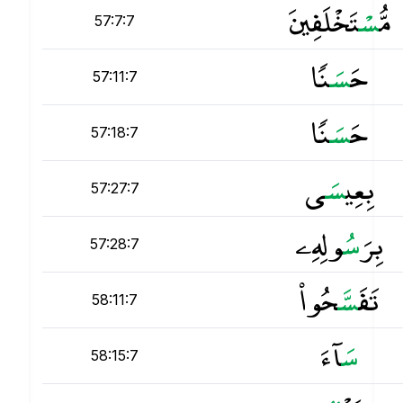
مُّ
س
ْتَخْلَفِينَ
57:7:7
حَ
س
َنًۭا
57:11:7
حَ
س
َنًۭا
57:18:7
بِعِي
س
َى
57:27:7
بِرَ
س
ُولِهِۦ
57:28:7
تَفَ
س
َّحُوا۟
58:11:7
س
َآءَ
58:15:7