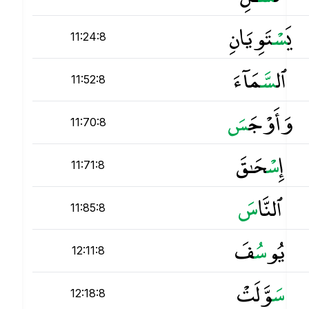
يَ
س
ْتَوِيَانِ
11:24:8
ٱل
س
َّمَآءَ
11:52:8
وَأَوْجَ
س
11:70:8
إِ
س
ْحَـٰقَ
11:71:8
ٱلنَّا
س
11:85:8
يُو
س
ُفَ
12:11:8
س
َوَّلَتْ
12:18:8