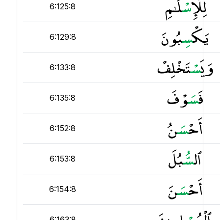
لِلْإِ
س
ْلَـٰمِ ۖ
6:125:8
يَكْ
س
ِبُونَ
6:129:8
وَيَ
س
ْتَخْلِفْ
6:133:8
فَ
س
َوْفَ
6:135:8
أَحْ
س
َنُ
6:152:8
ٱل
س
ُّبُلَ
6:153:8
أَحْ
س
َنَ
6:154:8
ٱلْمُ
س
ْلِمِينَ
6:163:8