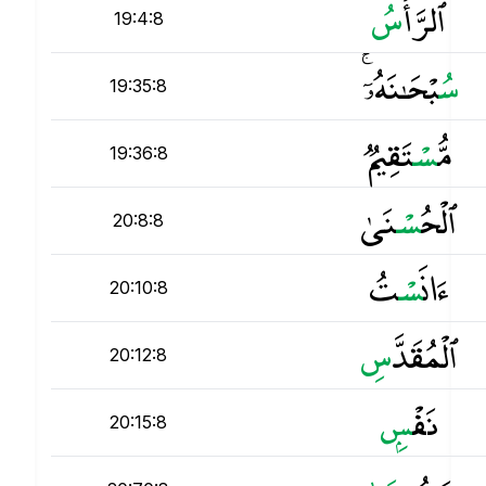
ٱلرَّأْ
س
19:4:8
س
ُبْحَـٰنَهُۥٓ ۚ
19:35:8
مُّ
س
ْتَقِيمٌۭ
19:36:8
ٱلْحُ
س
ْنَىٰ
20:8:8
ءَانَ
س
ْتُ
20:10:8
ٱلْمُقَدَّ
س
20:12:8
نَفْ
س
20:15:8