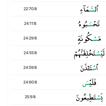
ٱل
س
َّمَآءِ
22:70:8
تَحْ
س
َبُوهُ
24:11:8
مَ
س
ْكُونَةٍۢ
24:29:8
لَيَ
س
ْتَخْلِفَنَّهُمْ
24:55:8
ٱ
س
ْتَـْٔذَنَ
24:59:8
فَلَيْ
س
24:60:8
يَ
س
ْتَطِيعُونَ
25:9:8