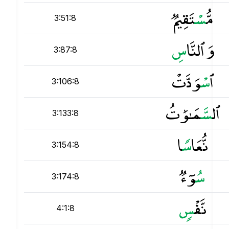
مُّ
س
ْتَقِيمٌۭ
3:51:8
وَٱلنَّا
س
3:87:8
ٱ
س
ْوَدَّتْ
3:106:8
ٱل
س
َّمَـٰوَٰتُ
3:133:8
نُّعَا
س
ًۭا
3:154:8
س
ُوٓءٌۭ
3:174:8
نَّفْ
س
4:1:8