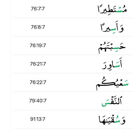
مُ
س
ْتَطِيرًۭا
76:7:7
وَأَ
س
ِيرًا
76:8:7
حَ
س
ِبْتَهُمْ
76:19:7
أَ
س
َاوِرَ
76:21:7
س
َعْيُكُم
76:22:7
ٱلنَّفْ
س
79:40:7
وَ
س
ُقْيَـٰهَا
91:13:7