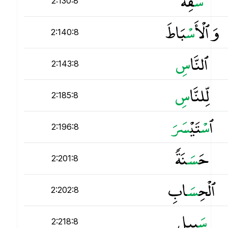
س
َفِهَ
2:130:8
وَٱلْأَ
س
ْبَاطَ
2:140:8
ٱلنَّا
س
2:143:8
لِّلنَّا
س
2:185:8
ٱ
س
ْتَيْ
س
2:196:8
حَ
س
َنَةًۭ
2:201:8
ٱلْحِ
س
َابِ
2:202:8
س
َبِيلِ
2:218:8