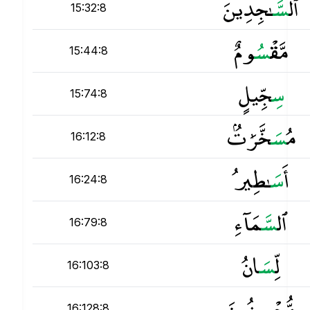
ٱل
س
َّـٰجِدِينَ
15:32:8
مَّقْ
س
ُومٌ
15:44:8
س
ِجِّيلٍ
15:74:8
مُ
س
َخَّرَٰتٌۢ
16:12:8
أَ
س
َـٰطِيرُ
16:24:8
ٱل
س
َّمَآءِ
16:79:8
لِّ
س
َانُ
16:103:8
مُّحْ
س
ِنُونَ
16:128:8