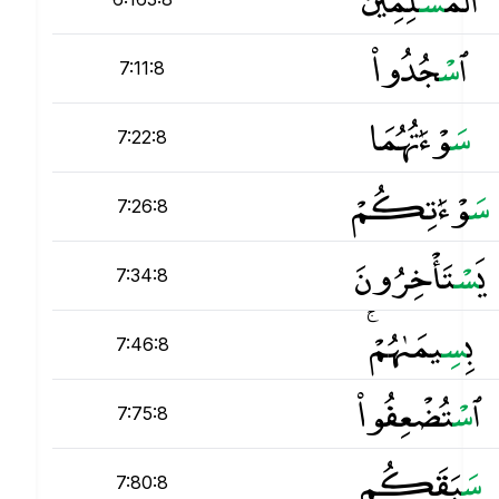
ٱ
س
ْجُدُوا۟
7:11:8
س
َوْءَٰتُهُمَا
7:22:8
س
َوْءَٰتِكُمْ
7:26:8
يَ
س
ْتَأْخِرُونَ
7:34:8
بِ
س
ِيمَىٰهُمْ ۚ
7:46:8
ٱ
س
ْتُضْعِفُوا۟
7:75:8
س
َبَقَكُم
7:80:8