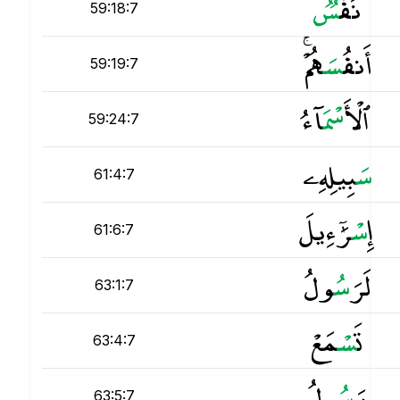
نَفْ
س
59:18:7
أَنفُ
س
َهُمْ ۚ
59:19:7
ٱلْأَ
س
ْمَآءُ
59:24:7
س
َبِيلِهِۦ
61:4:7
إِ
س
ْرَٰٓءِيلَ
61:6:7
لَرَ
س
ُولُ
63:1:7
تَ
س
ْمَعْ
63:4:7
رَ
س
ُولُ
63:5:7