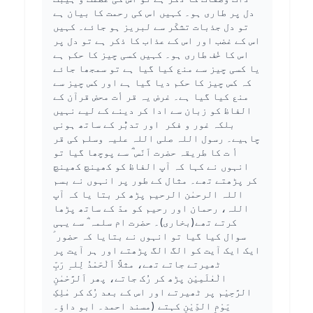
دل پر طاری ہو۔ کہیں اس کی رحمت کا بیان ہے
تو دل جذبات تشکّر سے لبریز ہو جائے۔ کہیں
اس کے غضب اور اس کے عذاب کا ذکر ہے تو دل پر
اس کا خٔف طاری ہو۔ کہیں کسی چیز کا حکم ہے
یا کسی چیز سے منع کیا گیا ہے تو سمجھا جائے
کہ کس چیز کا حکم دیا گیا ہے اور کس چیز سے
منع کیا گیا ہے۔ غرض یہ قر أت محض قرآن کے
الفاظ کو زبان سے ادا کر دینے کے لیے نہیں
بلکہ غور و فکر اور تدبُّر کے ساتھ ہونی
چاہیے۔ رسول اللہ صلی اللہ علیہ وسلم کی قر
أ ت کا طریقہ حضرت اَنَس ؓ سے پوچھا گیا تو
انہوں نے کہا کہ آپ الفاظ کو کھینچ کھینچ
کر پڑھتے تھے۔ مثال کے طور پر انہوں نے بسم
اللہ الرحمٰن الرحیم پڑھ کر بتا یا کہ آپ
اللہ، رحمان اور رحیم کو مدّ کے ساتھ پڑھا
کرتے تھے(بخاری)۔ حضرت ام سلمہ ؓ سے یہی
سوال کیا گیا تو انہوں نے بتایا کہ حضور ؑ
ایک ایک آیت کو الگ الگ پڑھتے اور ہر آیت پر
ٹھیرتے جاتے تھے، مثلاً اَلْحَمْدُ لِلہِ رَبِّ
الْعٰلَمِیْن پڑھ کر رُک جاتے، پھر اَلرَّحْمٰنِ
الرَّحِیْم پر ٹھیرتے اور اس کے بعد رُک کر مٰلِکِ
یَوْمِ الدِّیْنِ کہتے (مسند احمد۔ ابو داؤ۔