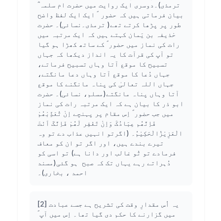
ترمذی)۔دوسری ایک روایت میں حضرت ام سلمہ ؓ
بیان فرماتی ہیں کہ حضور ؐ ایک ایک لفظ واضح
طور پر پڑھا کرتے تھے( ترمذی۔نسائی)۔ حضرت
حْذیفہ بن یَمان کہتے ہیں کہ ایک مرتبہ میں
رات کی نماز میں حضور ؐ کے ساتھ کھڑا ہو گیا
تو آپ کی قرآت کا یہ انداز دیکھا کہ جہاں
تسبیح کا موقع آتا وہاں تسبیح فرماتے،
جہاں دُعا کا موقع آتا وہاں دعا مانگتے،
جہاں اللہ تعالیٰ کی پناہ مانگنے کا موقع
آتا وہاں پناہ مانگتے(مسلم، نسائی)۔ حضرت
ابو ذر کا بیان ہے کہ ایک مرتبہ رات کی نماز
میں جب حضور ؐ اِس مقام پر پہنچے اِنْ تُعَذِّبْھُمْ
فَاِنَّھُم عِبَادُکَ وَاِنْ تَغْفِر لَھُمْ فَاِنَّکَ اَنْتَ
الْعَزِیْزُالْحَکِیْمُ۔ (اگرتو انہیں عذاب دے تو وہ
تیرے بندے ہیں، اور اگر تو ان کو معاف
فرمادے تو تُو غالب اور دانا ہے) تو اسی کو
دُہراتے رہے یہاں تک کہ صبح ہو گئی(مسند
احمد ، بخاری)۔
یہ اُس مقدارِ وقت کی تشریح ہے جسے عبادت
[2]
میں گزارنے کا حکم دی گیا تھا۔ اِس میں آپ ؐ