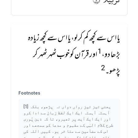
یا اس سے کچھ کم کر لو، یا اس سے کچھ زیادہ
1
بڑھا دو،
اور قرآن کو خوب ٹھہر ٹھہر کر
2
پڑھو۔
Footnotes
یعنی تیز تیز رواں دواں نہ پڑھو، بلکہ
[1]
آہستہ آہستہ ایک ایک لفظ زبان سے ادا کرو
اور ایک ایک آیت پر ٹھیرو، تا کہ ذہن پُوری
طرح کلام الہٰی کے مفہوم و مدعا کو سمجھے اور
اس کے مضآمین سے متا ثر ہو۔ کہیں اللہ کی
ذات وصفات کا ذکر ہے تو اس کی عظمت و ہیبت