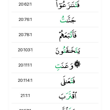
فَ
ت
َنَـٰزَعُوٓا۟
20:62:1
جَنَّـٰ
ت
20:76:1
فَأَ
ت
ْبَعَهُمْ
20:78:1
يَ
ت
َخَـٰفَ
ت
ُونَ
20:103:1
۞ وَعَنَ
ت
20:111:1
فَ
ت
َعَـٰلَى
20:114:1
ٱقْ
ت
َرَبَ
21:1:1