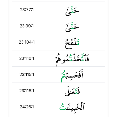
حَ
ت
َّىٰٓ
23:77:1
حَ
ت
َّىٰٓ
23:99:1
ت
َلْفَحُ
23:104:1
فَٱ
ت
َّخَذْ
ت
ُمُوهُمْ
23:110:1
أَفَحَسِبْ
ت
23:115:1
فَ
ت
َعَـٰلَى
23:116:1
ٱلْخَبِيثَـٰ
ت
24:26:1