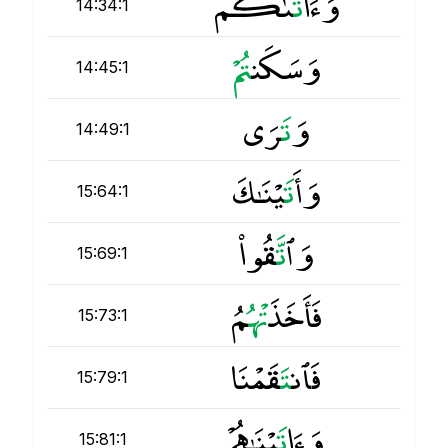
وَءَا
ت
َىٰكُم
14:34:1
وَسَكَن
ت
14:45:1
وَ
ت
َرَى
14:49:1
وَأَ
ت
َيْنَـٰكَ
15:64:1
وَٱ
ت
َّقُوا۟
15:69:1
فَأَخَذَ
ت
ْهُمُ
15:73:1
فَٱن
ت
َقَمْنَا
15:79:1
وَءَا
ت
َيْنَـٰهُمْ
15:81:1