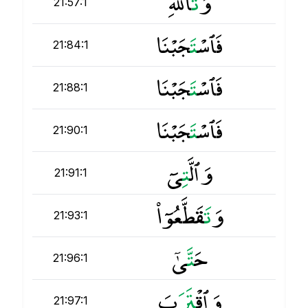
وَ
ت
َٱللَّهِ
21:57:1
فَٱسْ
ت
َجَبْنَا
21:84:1
فَٱسْ
ت
َجَبْنَا
21:88:1
فَٱسْ
ت
َجَبْنَا
21:90:1
وَٱلَّ
ت
ِىٓ
21:91:1
وَ
ت
َقَطَّعُوٓا۟
21:93:1
حَ
ت
َّىٰٓ
21:96:1
وَٱقْ
ت
َرَبَ
21:97:1