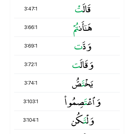
قَالَ
ت
3:47:1
هَـٰٓأَن
ت
3:66:1
وَدَّ
ت
3:69:1
وَقَالَ
ت
3:72:1
يَخْ
ت
َصُّ
3:74:1
وَٱعْ
ت
َصِمُوا۟
3:103:1
وَلْ
ت
َكُن
3:104:1