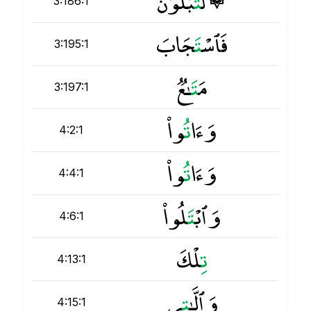
۞ لَ
ت
ُبْلَوُنَّ
3:186:1
فَٱسْ
ت
َجَابَ
3:195:1
مَ
ت
َـٰعٌۭ
3:197:1
وَءَا
ت
ُوا۟
4:2:1
وَءَا
ت
ُوا۟
4:4:1
وَٱبْ
ت
َلُوا۟
4:6:1
ت
ِلْكَ
4:13:1
وَٱلَّـٰ
ت
ِى
4:15:1