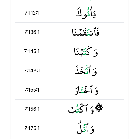
يَأْ
ت
ُوكَ
7:112:1
فَٱن
ت
َقَمْنَا
7:136:1
وَكَ
ت
َبْنَا
7:145:1
وَٱ
ت
َّخَذَ
7:148:1
وَٱخْ
ت
َارَ
7:155:1
۞ وَٱكْ
ت
ُبْ
7:156:1
وَٱ
ت
ْلُ
7:175:1