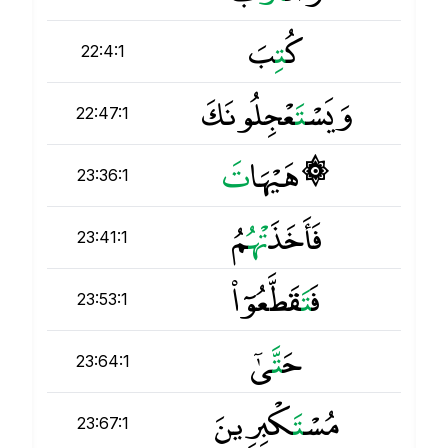
كُ
ت
ِبَ
22:4:1
وَيَسْ
ت
َعْجِلُونَكَ
22:47:1
۞ هَيْهَا
ت
23:36:1
فَأَخَذَ
ت
ْهُمُ
23:41:1
فَ
ت
َقَطَّعُوٓا۟
23:53:1
حَ
ت
َّىٰٓ
23:64:1
مُسْ
ت
َكْبِرِينَ
23:67:1