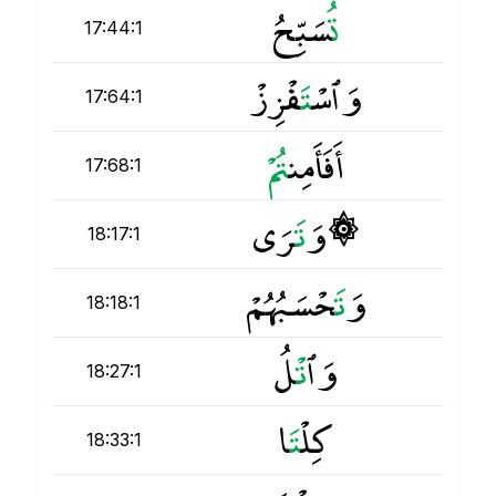
ت
ُسَبِّحُ
17:44:1
وَٱسْ
ت
َفْزِزْ
17:64:1
أَفَأَمِن
ت
17:68:1
۞ وَ
ت
َرَى
18:17:1
وَ
ت
َحْسَبُهُمْ
18:18:1
وَٱ
ت
ْلُ
18:27:1
كِلْ
ت
َا
18:33:1