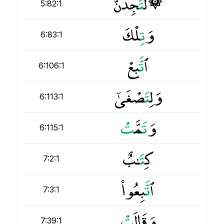
۞ لَ
ت
َجِدَنَّ
5:82:1
وَ
ت
ِلْكَ
6:83:1
ٱ
ت
َّبِعْ
6:106:1
وَلِ
ت
َصْغَىٰٓ
6:113:1
وَ
ت
َمَّ
ت
6:115:1
كِ
ت
َـٰبٌ
7:2:1
ٱ
ت
َّبِعُوا۟
7:3:1
وَقَالَ
ت
7:39:1