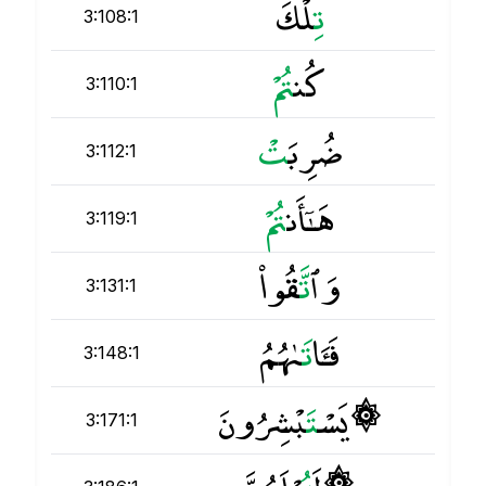
ت
ِلْكَ
3:108:1
كُن
ت
3:110:1
ضُرِبَ
ت
3:112:1
هَـٰٓأَن
ت
3:119:1
وَٱ
ت
َّقُوا۟
3:131:1
فَـَٔا
ت
َىٰهُمُ
3:148:1
۞ يَسْ
ت
َبْشِرُونَ
3:171:1