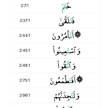
خَ
ت
2:7:1
فَ
ت
َلَقَّىٰٓ
2:37:1
۞ أَ
ت
َأْمُرُونَ
2:44:1
وَٱسْ
ت
َعِينُوا۟
2:45:1
وَٱ
ت
َّقُوا۟
2:48:1
۞ أَفَ
ت
َطْمَعُونَ
2:75:1
وَلَ
ت
َجِدَنَّهُمْ
2:96:1