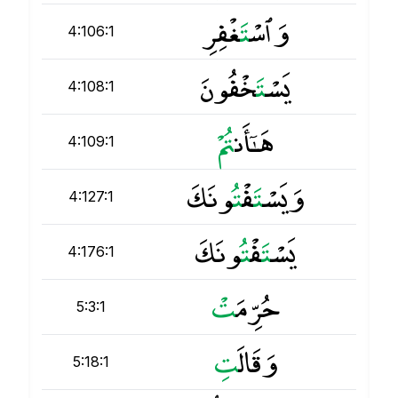
وَٱسْ
ت
َغْفِرِ
4:106:1
يَسْ
ت
َخْفُونَ
4:108:1
هَـٰٓأَن
ت
4:109:1
وَيَسْ
ت
َفْ
ت
ُونَكَ
4:127:1
يَسْ
ت
َفْ
ت
ُونَكَ
4:176:1
حُرِّمَ
ت
5:3:1
وَقَالَ
ت
5:18:1