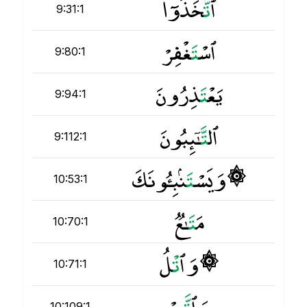
ٱ
ت
َّخَذُوٓا۟
9:31:1
ٱسْ
ت
َغْفِرْ
9:80:1
يَعْ
ت
َذِرُونَ
9:94:1
ٱل
ت
َّـٰٓئِبُونَ
9:112:1
۞ وَيَسْ
ت
َنۢبِـُٔونَكَ
10:53:1
مَ
ت
َـٰعٌۭ
10:70:1
۞ وَٱ
ت
ْلُ
10:71:1
وَٱ
ت
َّبِعْ
10:109:1