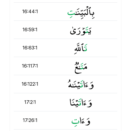
بِٱلْبَيِّنَـٰ
ت
16:44:1
يَ
ت
َوَٰرَىٰ
16:59:1
ت
َٱللَّهِ
16:63:1
مَ
ت
َـٰعٌۭ
16:117:1
وَءَا
ت
َيْنَـٰهُ
16:122:1
وَءَا
ت
َيْنَا
17:2:1
وَءَا
ت
17:26:1