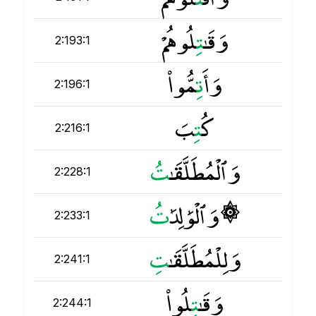
وَقَـٰ
ت
ِلُوهُمْ
2:193:1
وَأَ
ت
ِمُّوا۟
2:196:1
كُ
ت
ِبَ
2:216:1
وَٱلْمُطَلَّقَـٰ
ت
2:228:1
۞ وَٱلْوَٰلِدَٰ
ت
2:233:1
وَلِلْمُطَلَّقَـٰ
ت
2:241:1
وَقَـٰ
ت
ِلُوا۟
2:244:1