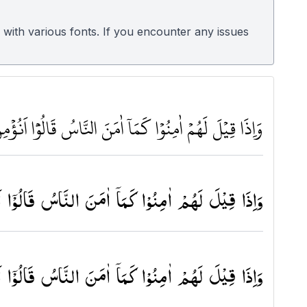
 with various fonts. If you encounter any issues
وَاِذَا قِيْلَ لَهُمْ اٰمِنُوْا كَمَا٘ اٰمَنَ النَّاسُ قَالُوْ٘ا اَنُؤْ
وَاِذَا قِیْلَ لَهُمْ اٰمِنُوْا كَمَاۤ اٰمَنَ النَّاسُ قَالُوْۤا 
وَاِذَا قِیْلَ لَهُمْ اٰمِنُوْا كَمَاۤ اٰمَنَ النَّاسُ قَالُوْۤا 