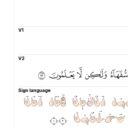
V1
V2
ﲤ ﲥ ﲦ ﲧ ﲨ ﲩ
Sign language
ٓا اَنُؤْمِنُ كَمَآ اٰمَنَ
 يَعْلَمُوْنَ ١٣