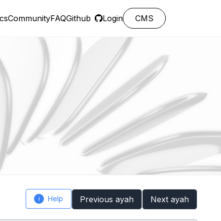
cs
Community
FAQ
Github
Login
CMS
Help
Previous ayah
Next ayah
i