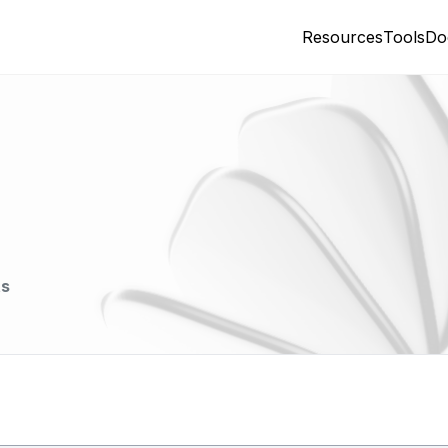
Resources
Tools
Do
ts