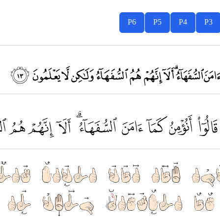
P6
P5
P4
P3
ﮯ ﮰ ﮱ ﯓ ﯔ ﯕ ﯖ ﯗ ﯘ ﯙ ﯚ
ﲜ ﲝ ﲞ ﲟ ﲠ ﲡ ﲢ ﲣ 
ْا كَمَآ اٰمَنَ النَّاسُ قَالُوْ
ْ هُمُ السُّفَهَاۤءُ وَلٰكِنْ لَّا