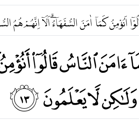
ٓا اَنُؤْمِنُ كَمَآ اٰمَنَ السُّفَهَاۤءُۗ اَلَآ اِنَّهُمْ هُمُ السُّفَ