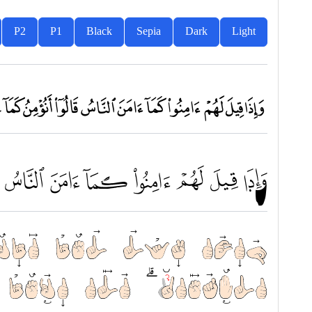
P2
P1
Black
Sepia
Dark
Light
ﮥ ﮦ ﮧ ﮨ ﮩ ﮪ ﮫ ﮬ ﮭ ﮮ 
ﲕ ﲖ ﲗ ﲘ ﲙ ﲚ ﲛ 
وَاِذَا قِيْلَ لَهُمْ اٰمِنُو
السُّفَهَاۤءُۗ اَلَآ اِنَّهُم