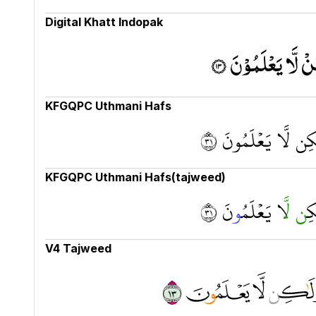
Digital Khatt Indopak
ْ لَّا يَعْلَمُوْنَ ۝١٣
KFGQPC Uthmani Hafs
ٰكِن لَّا يَعۡلَمُونَ ١٣
KFGQPC Uthmani Hafs(tajweed)
ِن
ل
َّا يَعۡلَم
ُو
نَ ١٣
V4 Tajweed
 ﲦ ﲧ ﲨ ﲩ