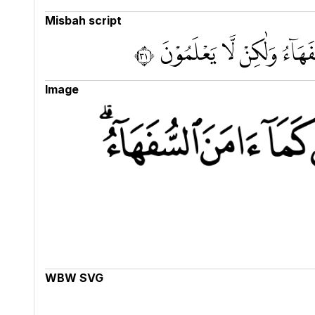
Misbah script
هَاۤءُ وَلٰكِنْ لَّا يَعْلَمُوْنَ ١٣
Image
WBW SVG