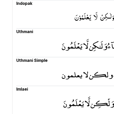
Indopak
لٰـكِنۡ لَّا يَعۡلَمُوۡنَ‏
Uthmani
هَآءُ وَلَـٰكِن لَّا يَعْلَمُونَ
Uthmani Simple
فهاء ولكن لا يعلمون
Imlaei
َاءُ وَلَٰكِن لَّا يَعْلَمُونَ