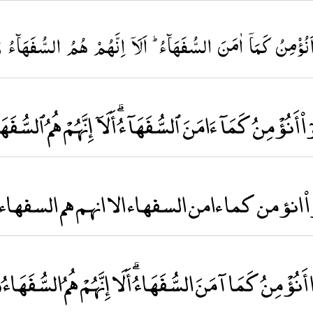
نُؤۡمِنُ كَمَاۤ اٰمَنَ السُّفَهَآءُ​ ؕ اَلَاۤ اِنَّهُمۡ هُمُ السُّفَهَآءُ وَ
ا۟ أَنُؤْمِنُ كَمَآ ءَامَنَ ٱلسُّفَهَآءُ ۗ أَلَآ إِنَّهُمْ هُمُ ٱلسُّفَ
الوا۟ انؤمن كما ءامن السفهاء الا انهم هم الس
أَنُؤْمِنُ كَمَا آمَنَ السُّفَهَاءُ ۗ أَلَا إِنَّهُمْ هُمُ السُّفَه