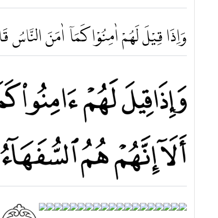
وَاِذَا قِيْلَ لَهُمْ اٰمِنُوْا كَمَآ اٰمَنَ النَّاسُ قَالُوْ