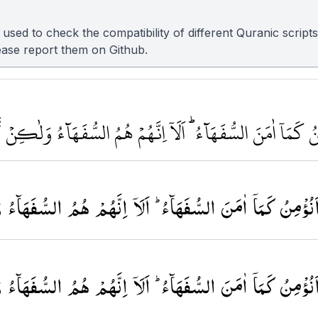
sed to check the compatibility of different Quranic scripts
please report them on
Github
.
مِنُ كَمَا٘ اٰمَنَ السُّفَهَآءُﵧ اَلَا٘ اِنَّهُمْ هُمُ السُّفَهَآءُ وَلٰكِنْ لَّ
اَنُؤْمِنُ كَمَاۤ اٰمَنَ السُّفَهَآءُ ؕ اَلَاۤ اِنَّهُمْ هُمُ السُّفَهَآءُ
اَنُؤْمِنُ كَمَاۤ اٰمَنَ السُّفَهَآءُ ؕ اَلَاۤ اِنَّهُمْ هُمُ السُّفَهَآءُ