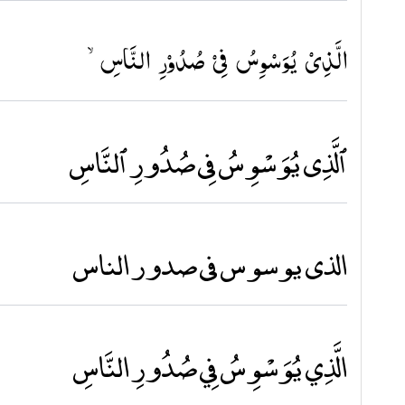
الَّذِىۡ يُوَسۡوِسُ فِىۡ صُدُوۡرِ النَّاسِۙ‏
ٱلَّذِى يُوَسْوِسُ فِى صُدُورِ ٱلنَّاسِ
الذى يوسوس فى صدور الناس
الَّذِي يُوَسْوِسُ فِي صُدُورِ النَّاسِ