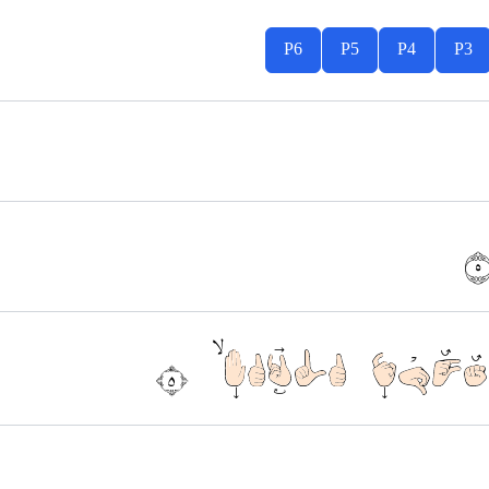
P6
P5
P4
P3
دُوْرِ النَّاسِۙ ٥