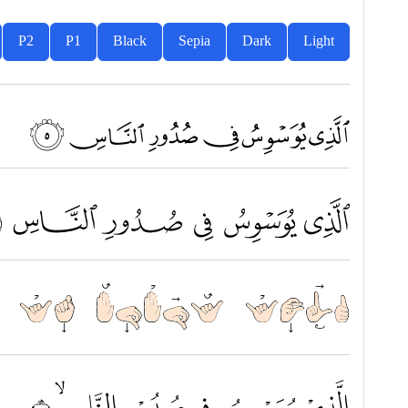
P2
P1
Black
Sepia
Dark
Light
ﮐ ﮑ ﮒ ﮓ ﮔ ﮕ
ﲀ ﲁ ﲂ ﲃ ﲄ ﲅ
الَّذِيْ يُوَسْوِسُ فِيْ صُ