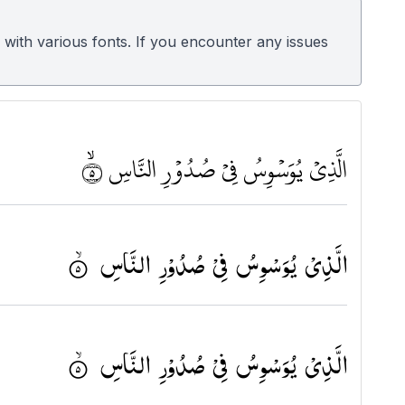
 with various fonts. If you encounter any issues
الَّذِيْ يُوَسْوِسُ فِيْ صُدُوْرِ النَّاسِ ٥ﶫ
الَّذِیْ یُوَسْوِسُ فِیْ صُدُوْرِ النَّاسِ ۟ۙ
الَّذِیْ یُوَسْوِسُ فِیْ صُدُوْرِ النَّاسِ ۟ۙ