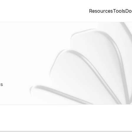
Resources
Tools
Do
ts