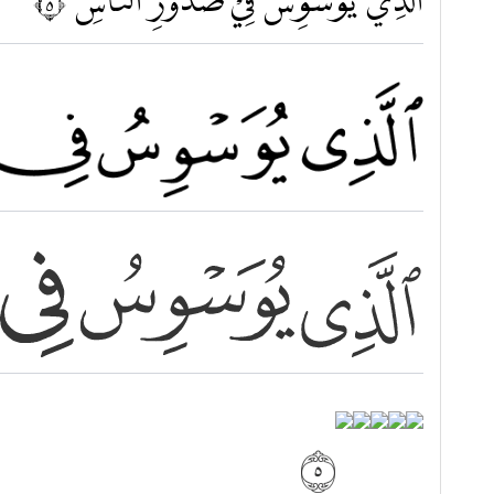
الَّذِيْ يُوَسْوِسُ فِيْ صُدُوْرِ النَّاسِۙ ٥