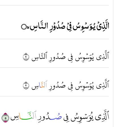
الَّذِيْ يُوَسْوِسُ فِيْ صُدُوْرِ النَّاسِ ۝٥ۙ
ٱلَّذِي يُوَسۡوِسُ فِي صُدُورِ ٱلنَّاسِ ٥
ٱلَّذِى يُوَسۡوِسُ فِى صُدُورِ
ٱ
ل
نّ
َا
سِ ٥
ﲀ ﲁ ﲂ ﲃ ﲄ ﲅ