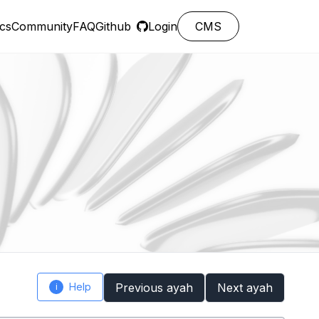
cs
Community
FAQ
Github
Login
CMS
Help
Previous ayah
Next ayah
i