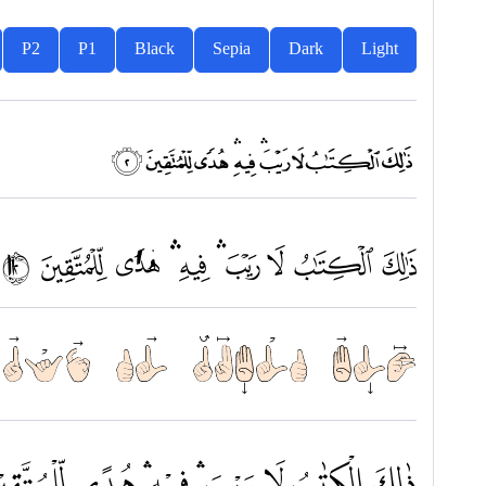
P2
P1
Black
Sepia
Dark
Light
ﭓ ﭔ ﭕ ﭖ ﭗ ﭘ ﭙ ﭚ ﭛ ﭜ
ﱃ ﱄ ﱅ ﱆ ﱇ ﱈ ﱉ ﱊ ﱋ ﱌ
ذٰلِكَ الْكِتٰبُ لَا رَيْبَ 
ذٰلِكَ الْكِتٰبُ لَا رَيْبَ ۛ فِيْهِ ۛ هُدًى لِّلْمُتَّقِيْنَ