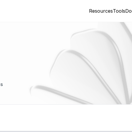
Resources
Tools
Do
ts