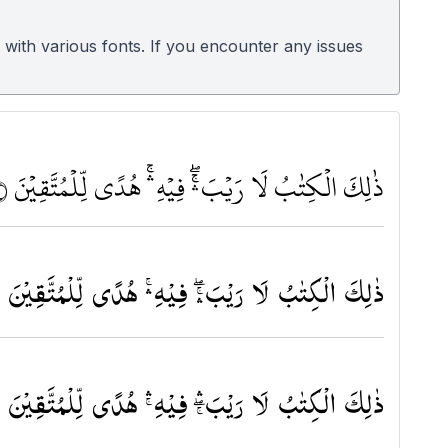
 with various fonts. If you encounter any issues
ذٰلِكَ الْكِتٰبُ لَا رَيْبَﶍ فِيْهِﶎ هُدًي لِّلْمُتَّقِيْنَ ٢ﶫ
ذٰلِكَ الْكِتٰبُ لَا رَیْبَ ۖۚۛ فِیْهِ ۚۛ هُدًی لِّلْمُتَّقِ ۟ۙ
ذٰلِكَ الْكِتٰبُ لَا رَیْبَ ۛۖۚ فِیْهِ ۛۚ هُدًی لِّلْمُتَّقِ ۟ۙ