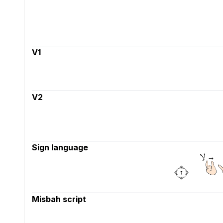
V1
V2
Sign language
َۙ ٢
Misbah script