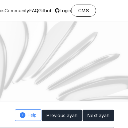
cs
Community
FAQ
Github
Login
CMS
Help
Previous ayah
Next ayah
i