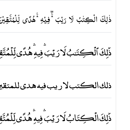
ذٰلِكَ الۡڪِتٰبُ لَا رَيۡبَۛۚۖ فِيۡهِۛۚ هُدًى لِّلۡمُتَّقِيۡنَۙ
ذَٰلِكَ ٱلْكِتَـٰبُ لَا رَيْبَ ۛ فِيهِ ۛ هُدًى لِّلْمُتَّق
ذلك الكتب لا ريب فيه هدى للمتقي
ذَٰلِكَ الْكِتَابُ لَا رَيْبَ ۛ فِيهِ ۛ هُدًى لِّلْمُتَّق