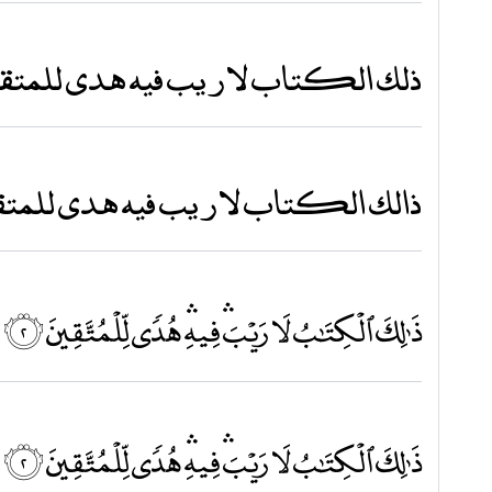
ذلك الكتاب لا ريب فيه هدى للمتق
ذالك الكتاب لا ريب فيه هدى للمتقين
ذَٰلِكَ ٱلْكِتَٰبُ لَا رَيْبَۛ فِيهِۛ هُدࣰى لِّلْمُتَّقِينَ ۝٢
ذَٰلِكَ ٱلْكِتَٰبُ لَا رَيْبَۛ فِيهِۛ هُدࣰى لِّلْمُتَّقِينَ ۝٢