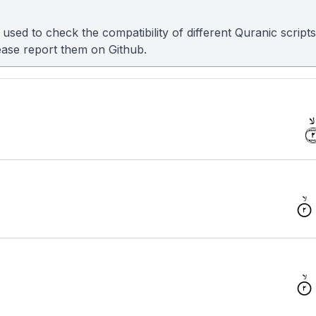
sed to check the compatibility of different Quranic scripts
please report them on
Github
.
یْنَ
یْنَ