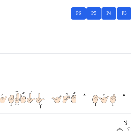
P6
P5
P4
P3
ۛ فِيْهِ ۛ هُدًى لِّلْمُتَّقِيْن
ۙ ٢