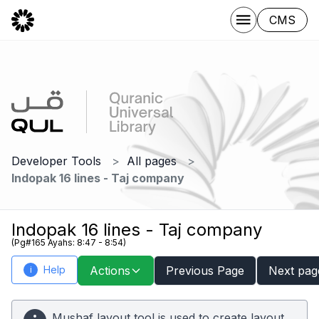
CMS
Developer Tools
All pages
Indopak 16 lines - Taj company
Indopak 16 lines - Taj company
(Pg#165 Ayahs: 8:47 - 8:54)
Help
Actions
Previous Page
Next pag
i
Mushaf layout tool is used to create layout