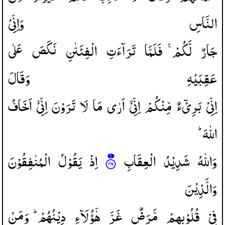
النَّاسِ
وَاِنِّیْ
جَارٌ
لَّكُمْ ۚ
فَلَمَّا
تَرَآءَتِ
الْفِئَتٰنِ
نَكَصَ
عَلٰی
عَقِبَیْهِ
وَقَالَ
اِنِّیْ
بَرِیْٓءٌ
مِّنْكُمْ
اِنِّیْۤ
اَرٰی
مَا
لَا
تَرَوْنَ
اِنِّیْۤ
اَخَافُ
اللّٰهَ ؕ
وَاللّٰهُ
شَدِیْدُ
الْعِقَابِ
اِذْ
یَقُوْلُ
الْمُنٰفِقُوْنَ
وَالَّذِیْنَ
فِیْ
قُلُوْبِهِمْ
مَّرَضٌ
غَرَّ
هٰۤؤُلَآءِ
دِیْنُهُمْ ؕ
وَمَنْ