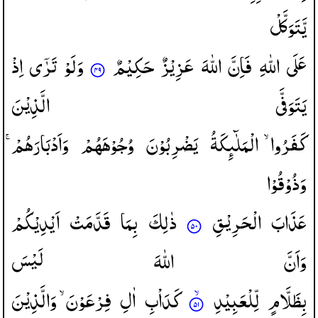
یَّتَوَكَّلْ
عَلَی
اللّٰهِ
فَاِنَّ
اللّٰهَ
عَزِیْزٌ
حَكِیْمٌ
وَلَوْ
تَرٰۤی
اِذْ
یَتَوَفَّی
الَّذِیْنَ
كَفَرُوا ۙ
الْمَلٰٓىِٕكَةُ
یَضْرِبُوْنَ
وُجُوْهَهُمْ
وَاَدْبَارَهُمْ ۚ
وَذُوْقُوْا
عَذَابَ
الْحَرِیْقِ
ذٰلِكَ
بِمَا
قَدَّمَتْ
اَیْدِیْكُمْ
وَاَنَّ
اللّٰهَ
لَیْسَ
بِظَلَّامٍ
لِّلْعَبِیْدِ
كَدَاْبِ
اٰلِ
فِرْعَوْنَ ۙ
وَالَّذِیْنَ