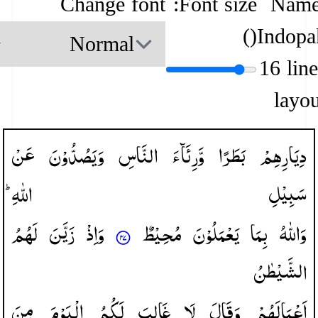
Change font
Font size:
Name
)
(
Indopa
16 lin
layou
دِیَارِهِمْ
بَطَرًا
وَّرِئَآءَ
النَّاسِ
وَیَصُدُّوْنَ
عَنْ
سَبِیْلِ
اللّٰهِ ؕ
وَاللّٰهُ
بِمَا
یَعْمَلُوْنَ
مُحِیْطٌ
وَاِذْ
زَیَّنَ
لَهُمُ
الشَّیْطٰنُ
اَعْمَالَهُمْ
وَقَالَ
لَا
غَالِبَ
لَكُمُ
الْیَوْمَ
مِنَ