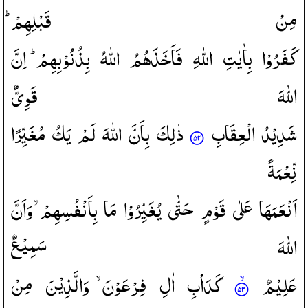
مِنْ
قَبْلِهِمْ ؕ
كَفَرُوْا
بِاٰیٰتِ
اللّٰهِ
فَاَخَذَهُمُ
اللّٰهُ
بِذُنُوْبِهِمْ ؕ
اِنَّ
اللّٰهَ
قَوِیٌّ
شَدِیْدُ
الْعِقَابِ
ذٰلِكَ
بِاَنَّ
اللّٰهَ
لَمْ
یَكُ
مُغَیِّرًا
نِّعْمَةً
اَنْعَمَهَا
عَلٰی
قَوْمٍ
حَتّٰی
یُغَیِّرُوْا
مَا
بِاَنْفُسِهِمْ ۙ
وَاَنَّ
اللّٰهَ
سَمِیْعٌ
عَلِیْمٌ
كَدَاْبِ
اٰلِ
فِرْعَوْنَ ۙ
وَالَّذِیْنَ
مِنْ