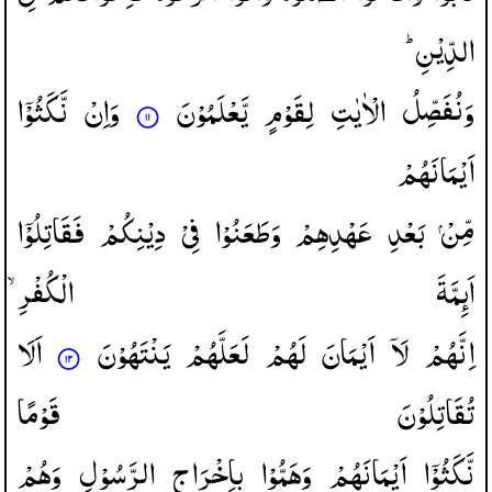
الدِّیْنِ ؕ
وَنُفَصِّلُ
الْاٰیٰتِ
لِقَوْمٍ
یَّعْلَمُوْنَ
وَاِنْ
نَّكَثُوْۤا
اَیْمَانَهُمْ
مِّنْ
بَعْدِ
عَهْدِهِمْ
وَطَعَنُوْا
فِیْ
دِیْنِكُمْ
فَقَاتِلُوْۤا
اَىِٕمَّةَ
الْكُفْرِ ۙ
اِنَّهُمْ
لَاۤ
اَیْمَانَ
لَهُمْ
لَعَلَّهُمْ
یَنْتَهُوْنَ
اَلَا
تُقَاتِلُوْنَ
قَوْمًا
نَّكَثُوْۤا
اَیْمَانَهُمْ
وَهَمُّوْا
بِاِخْرَاجِ
الرَّسُوْلِ
وَهُمْ