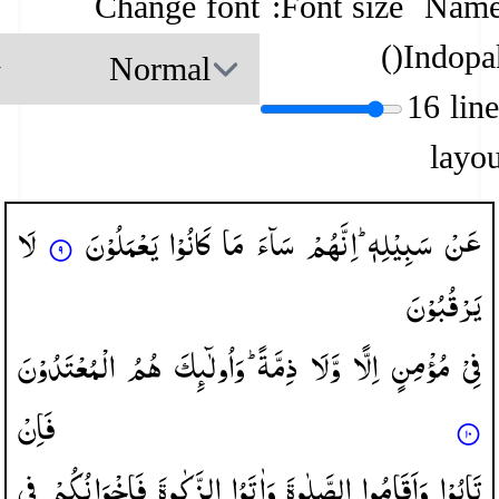
Change font
Font size:
Name
)
(
Indopa
16 lin
layou
عَنْ
سَبِیْلِهٖ ؕ
اِنَّهُمْ
سَآءَ
مَا
كَانُوْا
یَعْمَلُوْنَ
لَا
یَرْقُبُوْنَ
فِیْ
مُؤْمِنٍ
اِلًّا
وَّلَا
ذِمَّةً ؕ
وَاُولٰٓىِٕكَ
هُمُ
الْمُعْتَدُوْنَ
فَاِنْ
تَابُوْا
وَاَقَامُوا
الصَّلٰوةَ
وَاٰتَوُا
الزَّكٰوةَ
فَاِخْوَانُكُمْ
فِی