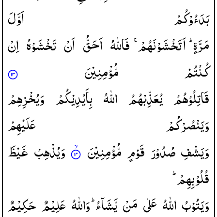
بَدَءُوْكُمْ
اَوَّلَ
مَرَّةٍ ؕ
اَتَخْشَوْنَهُمْ ۚ
فَاللّٰهُ
اَحَقُّ
اَنْ
تَخْشَوْهُ
اِنْ
كُنْتُمْ
مُّؤْمِنِیْنَ
قَاتِلُوْهُمْ
یُعَذِّبْهُمُ
اللّٰهُ
بِاَیْدِیْكُمْ
وَیُخْزِهِمْ
وَیَنْصُرْكُمْ
عَلَیْهِمْ
وَیَشْفِ
صُدُوْرَ
قَوْمٍ
مُّؤْمِنِیْنَ
وَیُذْهِبْ
غَیْظَ
قُلُوْبِهِمْ ؕ
وَیَتُوْبُ
اللّٰهُ
عَلٰی
مَنْ
یَّشَآءُ ؕ
وَاللّٰهُ
عَلِیْمٌ
حَكِیْمٌ