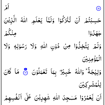
اَمْ
حَسِبْتُمْ
اَنْ
تُتْرَكُوْا
وَلَمَّا
یَعْلَمِ
اللّٰهُ
الَّذِیْنَ
جٰهَدُوْا
مِنْكُمْ
وَلَمْ
یَتَّخِذُوْا
مِنْ
دُوْنِ
اللّٰهِ
وَلَا
رَسُوْلِهٖ
وَلَا
الْمُؤْمِنِیْنَ
وَلِیْجَةً ؕ
وَاللّٰهُ
خَبِیْرٌ
بِمَا
تَعْمَلُوْنَ
مَا
كَانَ
لِلْمُشْرِكِیْنَ
اَنْ
یَّعْمُرُوْا
مَسٰجِدَ
اللّٰهِ
شٰهِدِیْنَ
عَلٰۤی
اَنْفُسِهِمْ