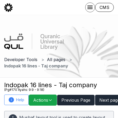
CMS
Developer Tools
All pages
Indopak 16 lines - Taj company
Indopak 16 lines - Taj company
(Pg#170 Ayahs: 9:9 - 9:18)
Help
Actions
Previous Page
Next pag
i
Mushaf layout tool is used to create layout