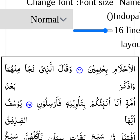
Change font
Font size:
Name
)
(
Indopa
16 lin
layou
الْاَحْلَامِ
بِعٰلِمِیْنَ
وَقَالَ
الَّذِیْ
نَجَا
مِنْهُمَا
وَادَّكَرَ
بَعْدَ
اُمَّةٍ
اَنَا
اُنَبِّئُكُمْ
بِتَاْوِیْلِهٖ
فَاَرْسِلُوْنِ
یُوْسُفُ
اَیُّهَا
الصِّدِّیْقُ
اَفْتِنَا
فِیْ
سَبْعِ
بَقَرٰتٍ
سِمَانٍ
یَّاْكُلُهُنَّ
سَبْعٌ