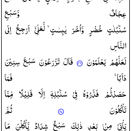
عِجَافٌ
وَّسَبْعِ
سُنْۢبُلٰتٍ
خُضْرٍ
وَّاُخَرَ
یٰبِسٰتٍ ۙ
لَّعَلِّیْۤ
اَرْجِعُ
اِلَی
النَّاسِ
لَعَلَّهُمْ
یَعْلَمُوْنَ
قَالَ
تَزْرَعُوْنَ
سَبْعَ
سِنِیْنَ
دَاَبًا ۚ
فَمَا
حَصَدْتُّمْ
فَذَرُوْهُ
فِیْ
سُنْۢبُلِهٖۤ
اِلَّا
قَلِیْلًا
مِّمَّا
تَاْكُلُوْنَ
ثُمَّ
یَاْتِیْ
مِنْ
بَعْدِ
ذٰلِكَ
سَبْعٌ
شِدَادٌ
یَّاْكُلْنَ
مَا