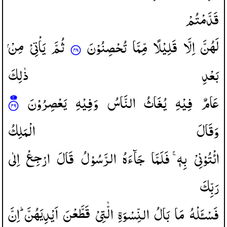
قَدَّمْتُمْ
لَهُنَّ
اِلَّا
قَلِیْلًا
مِّمَّا
تُحْصِنُوْنَ
ثُمَّ
یَاْتِیْ
مِنْ
بَعْدِ
ذٰلِكَ
عَامٌ
فِیْهِ
یُغَاثُ
النَّاسُ
وَفِیْهِ
یَعْصِرُوْنَ
وَقَالَ
الْمَلِكُ
ائْتُوْنِیْ
بِهٖ ۚ
فَلَمَّا
جَآءَهُ
الرَّسُوْلُ
قَالَ
ارْجِعْ
اِلٰی
رَبِّكَ
فَسْـَٔلْهُ
مَا
بَالُ
النِّسْوَةِ
الّٰتِیْ
قَطَّعْنَ
اَیْدِیَهُنَّ ؕ
اِنَّ