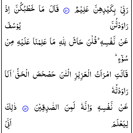
رَبِّیْ
بِكَیْدِهِنَّ
عَلِیْمٌ
قَالَ
مَا
خَطْبُكُنَّ
اِذْ
رَاوَدْتُّنَّ
یُوْسُفَ
عَنْ
نَّفْسِهٖ ؕ
قُلْنَ
حَاشَ
لِلّٰهِ
مَا
عَلِمْنَا
عَلَیْهِ
مِنْ
سُوْٓءٍ ؕ
قَالَتِ
امْرَاَتُ
الْعَزِیْزِ
الْـٰٔنَ
حَصْحَصَ
الْحَقُّ ؗ
اَنَا
رَاوَدْتُّهٗ
عَنْ
نَّفْسِهٖ
وَاِنَّهٗ
لَمِنَ
الصّٰدِقِیْنَ
ذٰلِكَ
لِیَعْلَمَ
اَنِّیْ