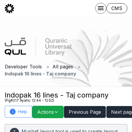
CMS
Developer Tools
All pages
Indopak 16 lines - Taj company
Indopak 16 lines - Taj company
(Pg#217 Ayahs: 12:44 - 12:52)
Help
Actions
Previous Page
Next pag
i
Mushaf layout tool is used to create layout