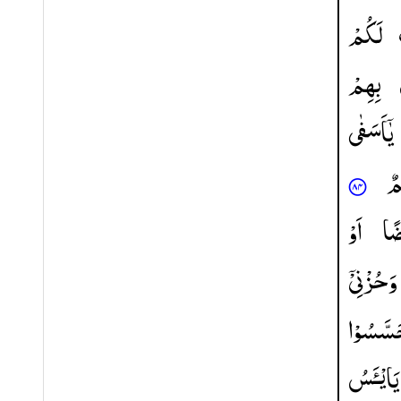
لَكُمْ
بِهِمْ
یٰۤاَسَفٰی
مٌ
ًا
اَوْ
وَحُزْنِیْۤ
َسَّسُوْا
یَایْـَٔسُ