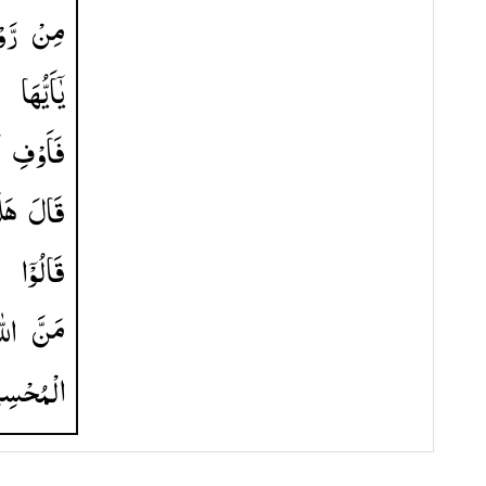
مِنْ
رَّ
یٰۤاَیُّهَا
فَاَوْفِ
ل
قَالَ
هَل
قَالُوْۤا
مَنَّ
اللّ
الْمُحْسِن