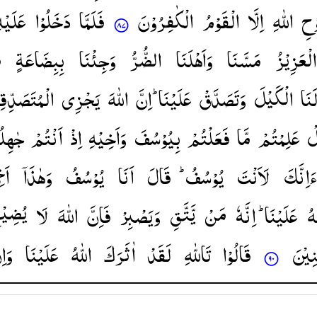
وْحِ
اللّٰهِ
اِلَّا
الْقَوْمُ
الْكٰفِرُوْنَ
فَلَمَّا
دَخَلُوْا
عَلَیْه
الْعَزِیْزُ
مَسَّنَا
وَاَهْلَنَا
الضُّرُّ
وَجِئْنَا
بِبِضَاعَةٍ
م
َنَا
الْكَیْلَ
وَتَصَدَّقْ
عَلَیْنَا ؕ
اِنَّ
اللّٰهَ
یَجْزِی
الْمُتَصَدِّقِ
ْ
عَلِمْتُمْ
مَّا
فَعَلْتُمْ
بِیُوْسُفَ
وَاَخِیْهِ
اِذْ
اَنْتُمْ
جٰهِلُ
ءَاِنَّكَ
لَاَنْتَ
یُوْسُفُ ؕ
قَالَ
اَنَا
یُوْسُفُ
وَهٰذَاۤ
اَ ؗ
ٰهُ
عَلَیْنَا ؕ
اِنَّهٗ
مَنْ
یَّتَّقِ
وَیَصْبِرْ
فَاِنَّ
اللّٰهَ
لَا
یُضِیْ
ِیْنَ
قَالُوْا
تَاللّٰهِ
لَقَدْ
اٰثَرَكَ
اللّٰهُ
عَلَیْنَا
وَاِ