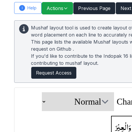
Help
Actions
Previous Page
Next
i
Mushaf layout tool is used to create layout 
word placement on each line to accurately 
This page lists the available Mushaf layouts 
request on
Github
.
If you'd like to contribute to the Indopak 16 
contributing to mushaf layout.
Request Access
Cha
وَالْعِیْرَ