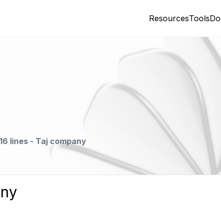
Resources
Tools
Do
16 lines - Taj company
any