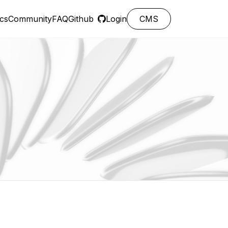
cs
Community
FAQ
Github
Login
CMS