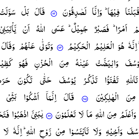
قْبَلْنَا
فِیْهَا ؕ
وَاِنَّا
لَصٰدِقُوْنَ
قَالَ
بَلْ
سَوَّلَتْ
مْ
اَمْرًا ؕ
فَصَبْرٌ
جَمِیْلٌ ؕ
عَسَی
اللّٰهُ
اَنْ
یَّاْتِیَنِیْ
اِنَّهٗ
هُوَ
الْعَلِیْمُ
الْحَكِیْمُ
وَتَوَلّٰی
عَنْهُمْ
وَقَالَ
وْسُفَ
وَابْیَضَّتْ
عَیْنٰهُ
مِنَ
الْحُزْنِ
فَهُوَ
كَظِیْ
تَاللّٰهِ
تَفْتَؤُا
تَذْكُرُ
یُوْسُفَ
حَتّٰی
تَكُوْنَ
حَرَض
مِنَ
الْهٰلِكِیْنَ
قَالَ
اِنَّمَاۤ
اَشْكُوْا
بَثِّیْ
وَاَعْلَمُ
مِنَ
اللّٰهِ
مَا
لَا
تَعْلَمُوْنَ
یٰبَنِیَّ
اذْهَبُوْا
فَتَح
وْسُفَ
وَاَخِیْهِ
وَلَا
تَایْـَٔسُوْا
مِنْ
رَّوْحِ
اللّٰهِ ؕ
اِنَّهٗ
لَا