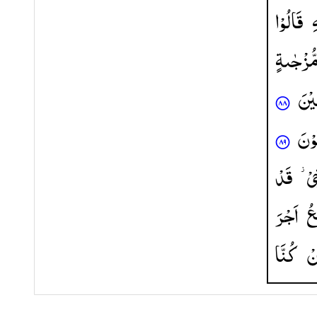
ِ
قَالُوْا
ُّزْجٰىةٍ
یْنَ
وْنَ
خِیْ
قَدْ
عُ
اَجْرَ
نْ
كُنَّا