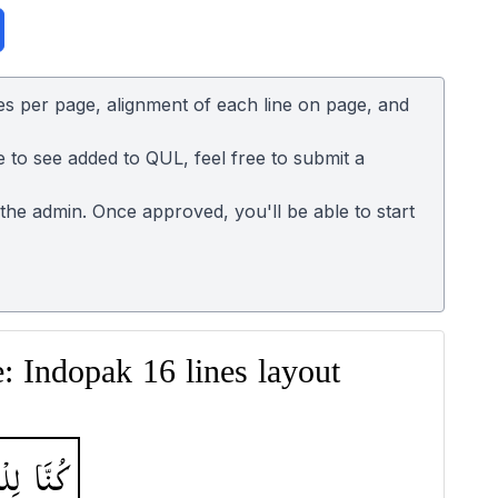
es per page, alignment of each line on page, and
e to see added to QUL, feel free to submit a
o the admin. Once approved, you'll be able to start
 Indopak 16 lines layout
كُنَّا
لِل