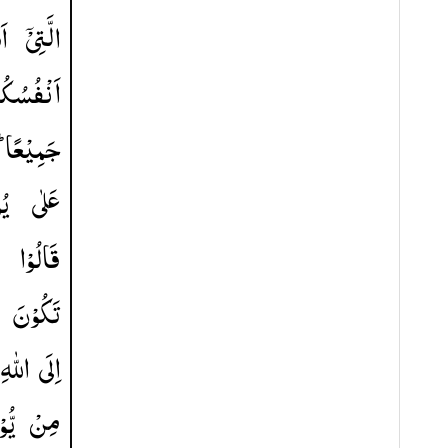
الَّتِیْۤ
اَ
اَنْفُسُكُ
جَمِیْعًا ؕ
عَلٰی
یُ
قَالُوْا
تَكُوْنَ
اِلَی
اللّٰهِ
مِنْ
یُّ