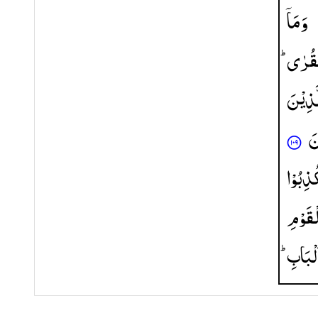
وَمَاۤ
لْقُرٰی
َّذِیْنَ
نَ
ُذِبُوْا
ْقَوْمِ
اَلْبَابِ