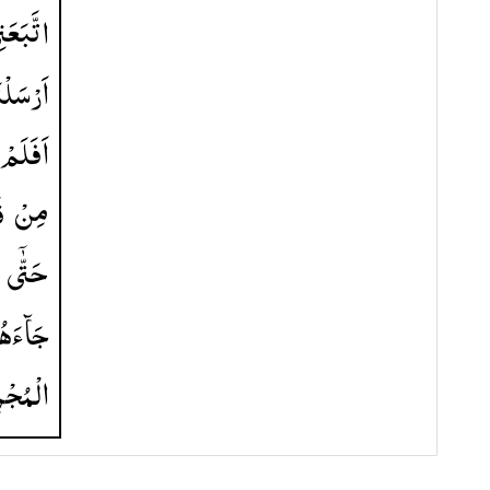
اتَّبَعَن ؕ
اَرْسَلْن
اَفَلَمْ
مِنْ
ؕ
حَتّٰۤی
جَآءَه
الْمُجْر