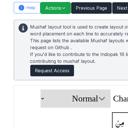
Help
Actions
Previous Page
Next
i
Mushaf layout tool is used to create layout 
word placement on each line to accurately 
This page lists the available Mushaf layouts 
request on
Github
.
If you'd like to contribute to the Indopak 16 
contributing to mushaf layout.
Request Access
Cha
مِنْ