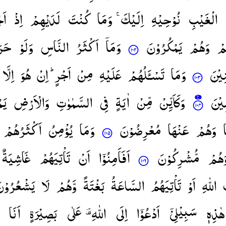
الْغَیْبِ
نُوْحِیْهِ
اِلَیْكَ ۚ
وَمَا
كُنْتَ
لَدَیْهِمْ
اِذْ
اَج
مْ
وَهُمْ
یَمْكُرُوْنَ
وَمَاۤ
اَكْثَرُ
النَّاسِ
وَلَوْ
حَر
ِیْنَ
وَمَا
تَسْـَٔلُهُمْ
عَلَیْهِ
مِنْ
اَجْرٍ ؕ
اِنْ
هُوَ
اِلَّا
مِیْنَ
وَكَاَیِّنْ
مِّنْ
اٰیَةٍ
فِی
السَّمٰوٰتِ
وَالْاَرْضِ
یَم
وَهُمْ
عَنْهَا
مُعْرِضُوْنَ
وَمَا
یُؤْمِنُ
اَكْثَرُهُمْ
َهُمْ
مُّشْرِكُوْنَ
اَفَاَمِنُوْۤا
اَنْ
تَاْتِیَهُمْ
غَاشِیَةٌ
اللّٰهِ
اَوْ
تَاْتِیَهُمُ
السَّاعَةُ
بَغْتَةً
وَّهُمْ
لَا
یَشْعُرُوْن
هٰذِهٖ
سَبِیْلِیْۤ
اَدْعُوْۤا
اِلَی
اللّٰهِ ؔ۫
عَلٰی
بَصِیْرَةٍ
اَنَا