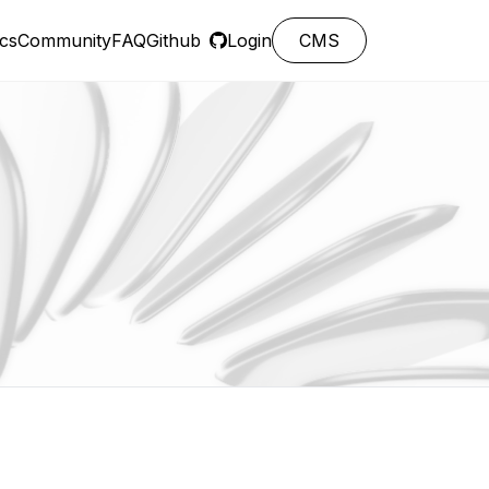
cs
Community
FAQ
Github
Login
CMS