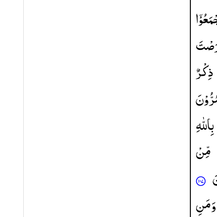
ْمَعُوْۤا
َصْتَ
ذِكْرٌ
ُرُّوْنَ
بِاللّٰهِ
مِّنْ
َ
وَمَنِ