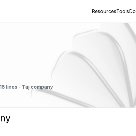
Resources
Tools
Do
16 lines - Taj company
any