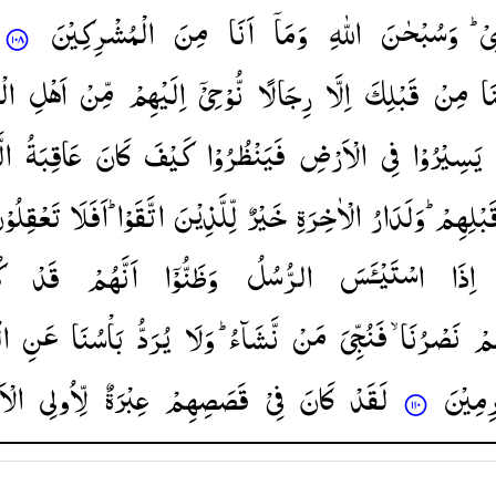
ِیْ
وَسُبْحٰنَ
اللّٰهِ
وَمَاۤ
اَنَا
مِنَ
الْمُشْرِكِیْنَ
َا
مِنْ
قَبْلِكَ
اِلَّا
رِجَالًا
نُّوْحِیْۤ
اِلَیْهِمْ
مِّنْ
اَهْلِ
ا ؕ
یَسِیْرُوْا
فِی
الْاَرْضِ
فَیَنْظُرُوْا
كَیْفَ
كَانَ
عَاقِبَةُ
ال
قَبْلِهِمْ 
وَلَدَارُ
الْاٰخِرَةِ
خَیْرٌ
لِّلَّذِیْنَ
اتَّقَوْا ؕ
اَفَلَا
تَعْقِلُوْ
اِذَا
اسْتَیْـَٔسَ
الرُّسُلُ
وَظَنُّوْۤا
اَنَّهُمْ
قَدْ
ك
ُمْ
نَصْرُنَا ۙ
فَنُجِّیَ
مَنْ
نَّشَآءُ ؕ
وَلَا
یُرَدُّ
بَاْسُنَا
عَنِ
ال
ِمِیْنَ
لَقَدْ
كَانَ
فِیْ
قَصَصِهِمْ
عِبْرَةٌ
لِّاُولِی
الْ ؕ