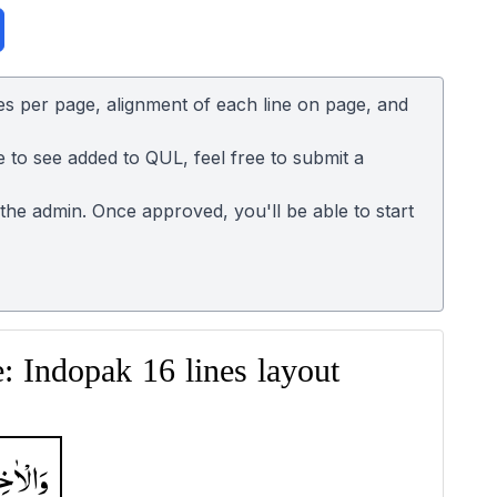
es per page, alignment of each line on page, and
e to see added to QUL, feel free to submit a
o the admin. Once approved, you'll be able to start
 Indopak 16 lines layout
وَالْاٰخ ۚ