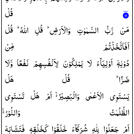
قُلْ
مَنْ
رَّبُّ
السَّمٰوٰتِ
وَالْاَرْضِ ؕ
قُلِ
اللّٰهُ ؕ
قُلْ
اَفَاتَّخَذْتُمْ
مِّنْ
دُوْنِهٖۤ
اَوْلِیَآءَ
لَا
یَمْلِكُوْنَ
لِاَنْفُسِهِمْ
نَفْعًا
وَّلَا
ضَرًّا ؕ
قُلْ
هَلْ
یَسْتَوِی
الْاَعْمٰی
وَالْبَصِیْرُ ۙ۬
اَمْ
هَلْ
تَسْتَوِی
الظُّلُمٰتُ
وَالنُّوْرُ ۚ۬
اَمْ
جَعَلُوْا
لِلّٰهِ
شُرَكَآءَ
خَلَقُوْا
كَخَلْقِهٖ
فَتَشَابَهَ