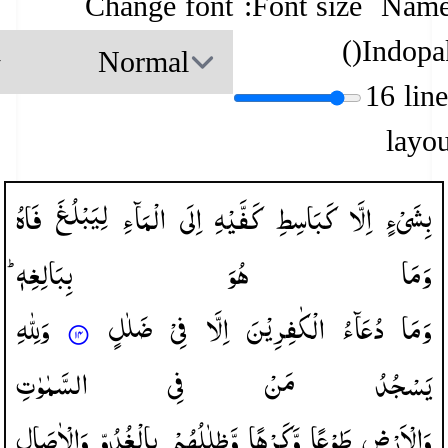
Change font
Font size:
Name
)
(
Indopa
16 lin
layou
بِشَیْءٍ
اِلَّا
كَبَاسِطِ
كَفَّیْهِ
اِلَی
الْمَآءِ
لِیَبْلُغَ
فَاهُ
وَمَا
هُوَ
بِبَالِغِهٖ ؕ
وَمَا
دُعَآءُ
الْكٰفِرِیْنَ
اِلَّا
فِیْ
ضَلٰلٍ
وَلِلّٰهِ
یَسْجُدُ
مَنْ
فِی
السَّمٰوٰتِ
وَالْاَرْضِ
طَوْعًا
وَّكَرْهًا
وَّظِلٰلُهُمْ
بِالْغُدُوِّ
وَالْاٰصَالِ