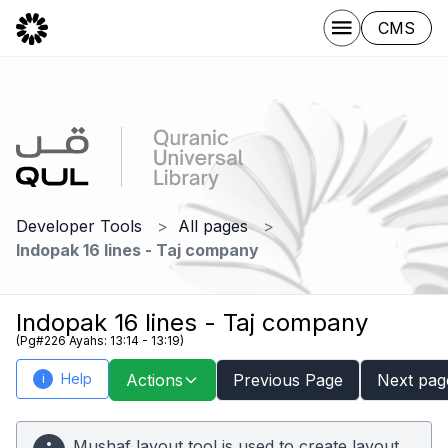
CMS
Developer Tools
All pages
Indopak 16 lines - Taj company
Indopak 16 lines - Taj company
(Pg#226 Ayahs: 13:14 - 13:19)
Help
Actions
Previous Page
Next pag
i
Mushaf layout tool is used to create layout