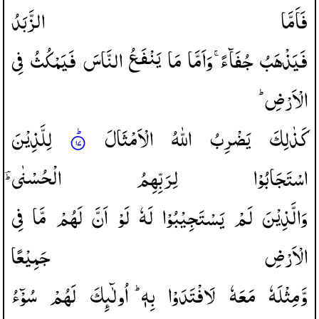
فَاَمَّا
الزَّبَدُ
فَیَذْهَبُ
جُفَآءً ۚ
وَاَمَّا
مَا
یَنْفَعُ
النَّاسَ
فَیَمْكُثُ
فِی
الْاَرْضِ ؕ
كَذٰلِكَ
یَضْرِبُ
اللّٰهُ
الْاَمْثَالَ
لِلَّذِیْنَ
اسْتَجَابُوْا
لِرَبِّهِمُ
الْحُسْنٰی ؔؕ
وَالَّذِیْنَ
لَمْ
یَسْتَجِیْبُوْا
لَهٗ
لَوْ
اَنَّ
لَهُمْ
مَّا
فِی
الْاَرْضِ
جَمِیْعًا
وَّمِثْلَهٗ
مَعَهٗ
لَافْتَدَوْا
بِهٖ ؕ
اُولٰٓىِٕكَ
لَهُمْ
سُوْٓءُ