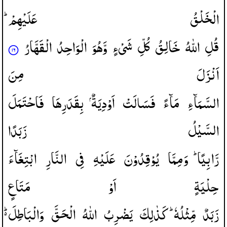
الْخَلْقُ
عَلَیْهِمْ ؕ
قُلِ
اللّٰهُ
خَالِقُ
كُلِّ
شَیْءٍ
وَّهُوَ
الْوَاحِدُ
الْقَهَّارُ
اَنْزَلَ
مِنَ
السَّمَآءِ
مَآءً
فَسَالَتْ
اَوْدِیَةٌ
بِقَدَرِهَا
فَاحْتَمَلَ
السَّیْلُ
زَبَدًا
رَّابِیًا ؕ
وَمِمَّا
یُوْقِدُوْنَ
عَلَیْهِ
فِی
النَّارِ
ابْتِغَآءَ
حِلْیَةٍ
اَوْ
مَتَاعٍ
زَبَدٌ
مِّثْلُهٗ ؕ
كَذٰلِكَ
یَضْرِبُ
اللّٰهُ
الْحَقَّ
وَالْبَاطِلَ ؕ۬