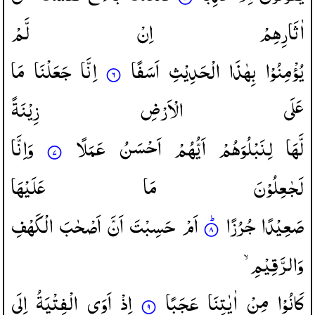
اٰثَارِهِمْ
اِنْ
لَّمْ
یُؤْمِنُوْا
بِهٰذَا
الْحَدِیْثِ
اَسَفًا
اِنَّا
جَعَلْنَا
مَا
عَلَی
الْاَرْضِ
زِیْنَةً
لَّهَا
لِنَبْلُوَهُمْ
اَیُّهُمْ
اَحْسَنُ
عَمَلًا
وَاِنَّا
لَجٰعِلُوْنَ
مَا
عَلَیْهَا
صَعِیْدًا
جُرُزًا
اَمْ
حَسِبْتَ
اَنَّ
اَصْحٰبَ
الْكَهْفِ
وَالرَّقِیْمِ ۙ
كَانُوْا
مِنْ
اٰیٰتِنَا
عَجَبًا
اِذْ
اَوَی
الْفِتْیَةُ
اِلَی