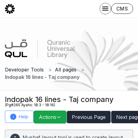
CMS
Developer Tools
All pages
Indopak 16 lines - Taj company
Indopak 16 lines - Taj company
(Pg#265 Ayahs: 18:3 - 18:16)
Help
Actions
Previous Page
Next pag
i
Mushaf layout tool is used to create layout