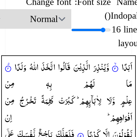
Change font
Font size:
Name
)
(
Indopa
16 lin
layou
اَبَدًا
وَّیُنْذِرَ
الَّذِیْنَ
قَالُوا
اتَّخَذَ
اللّٰهُ
وَلَدًا
مَا
لَهُمْ
بِهٖ
مِنْ
عِلْمٍ
وَّلَا
لِاٰبَآىِٕهِمْ ؕ
كَبُرَتْ
كَلِمَةً
تَخْرُجُ
مِنْ
اَفْوَاهِهِمْ ؕ
اِنْ
یَّقُوْلُوْنَ
اِلَّا
كَذِبًا
فَلَعَلَّكَ
بَاخِعٌ
نَّفْسَكَ
عَلٰۤی