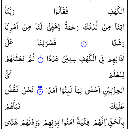
الْكَهْفِ
فَقَالُوْا
رَبَّنَاۤ
اٰتِنَا
مِنْ
لَّدُنْكَ
رَحْمَةً
وَّهَیِّئْ
لَنَا
مِنْ
اَمْرِنَا
رَشَدًا
فَضَرَبْنَا
عَلٰۤی
اٰذَانِهِمْ
فِی
الْكَهْفِ
سِنِیْنَ
عَدَدًا
ثُمَّ
بَعَثْنٰهُمْ
لِنَعْلَمَ
اَیُّ
الْحِزْبَیْنِ
اَحْصٰی
لِمَا
لَبِثُوْۤا
اَمَدًا
نَحْنُ
نَقُصُّ
عَلَیْكَ
نَبَاَهُمْ
بِالْحَقِّ ؕ
اِنَّهُمْ
فِتْیَةٌ
اٰمَنُوْا
بِرَبِّهِمْ
وَزِدْنٰهُمْ
هُدًی