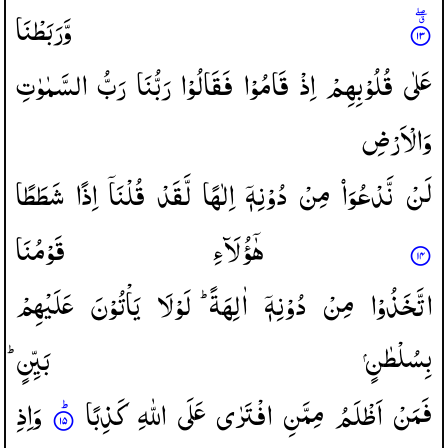
وَّرَبَطْنَا
عَلٰی
قُلُوْبِهِمْ
اِذْ
قَامُوْا
فَقَالُوْا
رَبُّنَا
رَبُّ
السَّمٰوٰتِ
وَالْاَرْضِ
لَنْ
نَّدْعُوَاۡ
مِنْ
دُوْنِهٖۤ
اِلٰهًا
لَّقَدْ
قُلْنَاۤ
اِذًا
شَطَطًا
هٰۤؤُلَآءِ
قَوْمُنَا
اتَّخَذُوْا
مِنْ
دُوْنِهٖۤ
اٰلِهَةً ؕ
لَوْلَا
یَاْتُوْنَ
عَلَیْهِمْ
بِسُلْطٰنٍ
بَیِّنٍ ؕ
فَمَنْ
اَظْلَمُ
مِمَّنِ
افْتَرٰی
عَلَی
اللّٰهِ
كَذِبًا
وَاِذِ