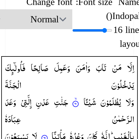
Change font
Font size:
Name
)
(
Indopa
16 lin
layou
اِلَّا
مَنْ
تَابَ
وَاٰمَنَ
وَعَمِلَ
صَالِحًا
فَاُولٰٓىِٕكَ
یَدْخُلُوْنَ
الْجَنَّةَ
وَلَا
یُظْلَمُوْنَ
شَیْـًٔا
جَنّٰتِ
عَدْنِ
لَّتِیْ
وَعَدَ
الرَّحْمٰنُ
عِبَادَهٗ
بِالْغَیْبِ ؕ
اِنَّهٗ
كَانَ
وَعْدُهٗ
مَاْتِیًّا
لَا
یَسْمَعُوْنَ