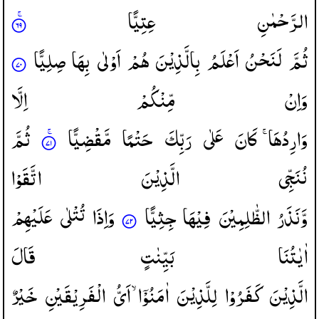
الرَّحْمٰنِ
عِتِیًّا
ثُمَّ
لَنَحْنُ
اَعْلَمُ
بِالَّذِیْنَ
هُمْ
اَوْلٰی
بِهَا
صِلِیًّا
وَاِنْ
مِّنْكُمْ
اِلَّا
وَارِدُهَا ۚ
كَانَ
عَلٰی
رَبِّكَ
حَتْمًا
مَّقْضِیًّا
ثُمَّ
نُنَجِّی
الَّذِیْنَ
اتَّقَوْا
وَّنَذَرُ
الظّٰلِمِیْنَ
فِیْهَا
جِثِیًّا
وَاِذَا
تُتْلٰی
عَلَیْهِمْ
اٰیٰتُنَا
بَیِّنٰتٍ
قَالَ
الَّذِیْنَ
كَفَرُوْا
لِلَّذِیْنَ
اٰمَنُوْۤا ۙ
اَیُّ
الْفَرِیْقَیْنِ
خَیْرٌ