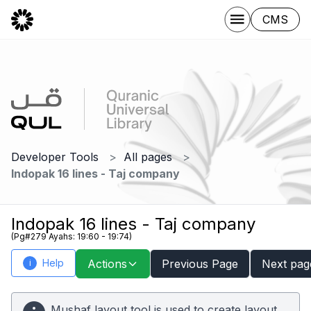
CMS
Developer Tools
All pages
Indopak 16 lines - Taj company
Indopak 16 lines - Taj company
(Pg#279 Ayahs: 19:60 - 19:74)
Help
Actions
Previous Page
Next pag
i
Mushaf layout tool is used to create layout