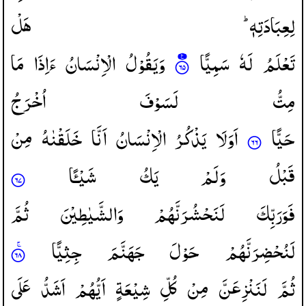
لِعِبَادَتِهٖ ؕ
هَلْ
تَعْلَمُ
لَهٗ
سَمِیًّا
وَیَقُوْلُ
الْاِنْسَانُ
ءَاِذَا
مَا
مِتُّ
لَسَوْفَ
اُخْرَجُ
حَیًّا
اَوَلَا
یَذْكُرُ
الْاِنْسَانُ
اَنَّا
خَلَقْنٰهُ
مِنْ
قَبْلُ
وَلَمْ
یَكُ
شَیْـًٔا
فَوَرَبِّكَ
لَنَحْشُرَنَّهُمْ
وَالشَّیٰطِیْنَ
ثُمَّ
لَنُحْضِرَنَّهُمْ
حَوْلَ
جَهَنَّمَ
جِثِیًّا
ثُمَّ
لَنَنْزِعَنَّ
مِنْ
كُلِّ
شِیْعَةٍ
اَیُّهُمْ
اَشَدُّ
عَلَی