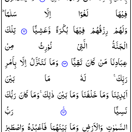
فِیْهَا
لَغْوًا
اِلَّا
سَلٰمًا ؕ
وَلَهُمْ
رِزْقُهُمْ
فِیْهَا
بُكْرَةً
وَّعَشِیًّا
تِلْكَ
الْجَنَّةُ
الَّتِیْ
نُوْرِثُ
مِنْ
عِبَادِنَا
مَنْ
كَانَ
تَقِیًّا
وَمَا
نَتَنَزَّلُ
اِلَّا
بِاَمْرِ
رَبِّكَ ۚ
لَهٗ
مَا
بَیْنَ
اَیْدِیْنَا
وَمَا
خَلْفَنَا
وَمَا
بَیْنَ
ذٰلِكَ ۚ
وَمَا
كَانَ
رَبُّكَ
نَسِیًّا
رَبُّ
السَّمٰوٰتِ
وَالْاَرْضِ
وَمَا
بَیْنَهُمَا
فَاعْبُدْهُ
وَاصْطَبِرْ