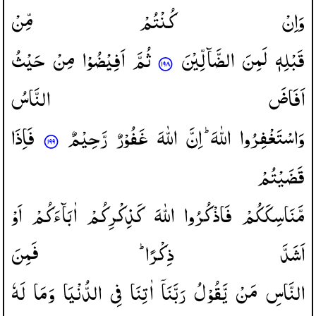
وَاِنْ
كُنْتُمْ
مِّنْ
قَبْلِهٖ
لَمِنَ
الضَّآلِّیْنَ
ثُمَّ
اَفِیْضُوْا
مِنْ
حَیْثُ
اَفَاضَ
النَّاسُ
وَاسْتَغْفِرُوا
اللّٰهَ ؕ
اِنَّ
اللّٰهَ
غَفُوْرٌ
رَّحِیْمٌ
فَاِذَا
قَضَیْتُمْ
مَّنَاسِكَكُمْ
فَاذْكُرُوا
اللّٰهَ
كَذِكْرِكُمْ
اٰبَآءَكُمْ
اَوْ
اَشَدَّ
ذِكْرًا ؕ
فَمِنَ
النَّاسِ
مَنْ
یَّقُوْلُ
رَبَّنَاۤ
اٰتِنَا
فِی
الدُّنْیَا
وَمَا
لَهٗ