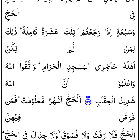
فِی
الْحَجِّ
وَسَبْعَةٍ
اِذَا
رَجَعْتُمْ ؕ
تِلْكَ
عَشَرَةٌ
كَامِلَةٌ ؕ
ذٰلِكَ
لِمَنْ
لَّمْ
یَكُنْ
اَهْلُهٗ
حَاضِرِی
الْمَسْجِدِ
الْحَرَامِ ؕ
وَاتَّقُوا
اللّٰهَ
وَاعْلَمُوْۤا
اَنَّ
اللّٰهَ
شَدِیْدُ
الْعِقَابِ
اَلْحَجُّ
اَشْهُرٌ
مَّعْلُوْمٰتٌ ۚ
فَمَنْ
فَرَضَ
فِیْهِنَّ
الْحَجَّ
فَلَا
رَفَثَ
وَلَا
فُسُوْقَ ۙ
وَلَا
جِدَالَ
فِی
الْحَجِّ ؕ