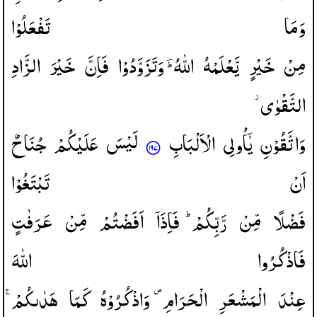
وَمَا
تَفْعَلُوْا
مِنْ
خَیْرٍ
یَّعْلَمْهُ
اللّٰهُ ؔؕ
وَتَزَوَّدُوْا
فَاِنَّ
خَیْرَ
الزَّادِ
التَّقْوٰی ؗ
وَاتَّقُوْنِ
یٰۤاُولِی
الْاَلْبَابِ
لَیْسَ
عَلَیْكُمْ
جُنَاحٌ
اَنْ
تَبْتَغُوْا
فَضْلًا
مِّنْ
رَّبِّكُمْ ؕ
فَاِذَاۤ
اَفَضْتُمْ
مِّنْ
عَرَفٰتٍ
فَاذْكُرُوا
اللّٰهَ
عِنْدَ
الْمَشْعَرِ
الْحَرَامِ ۪
وَاذْكُرُوْهُ
كَمَا
هَدٰىكُمْ ۚ