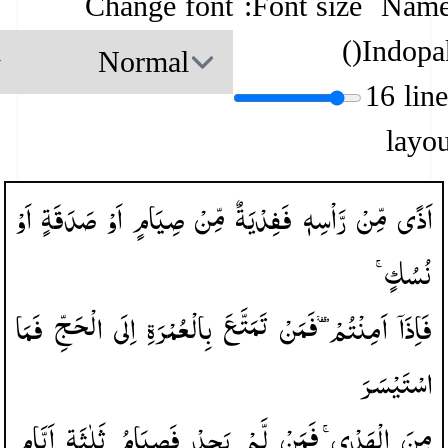
Change font
Font size:
Name
)
(
Indopa
16 lin
layou
اَذًی
مِّنْ
رَّاْسِهٖ
فَفِدْیَةٌ
مِّنْ
صِیَامٍ
اَوْ
صَدَقَةٍ
اَوْ
نُسُكٍ ۚ
فَاِذَاۤ
اَمِنْتُمْ ۥ
فَمَنْ
تَمَتَّعَ
بِالْعُمْرَةِ
اِلَی
الْحَجِّ
فَمَا
اسْتَیْسَرَ
مِنَ
الْهَدْیِ ۚ
فَمَنْ
لَّمْ
یَجِدْ
فَصِیَامُ
ثَلٰثَةِ
اَیَّامٍ