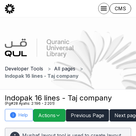
CMS
Developer Tools
All pages
Indopak 16 lines - Taj company
Indopak 16 lines - Taj company
(Pg#28 Ayahs: 2:196 - 2:201)
Help
Actions
Previous Page
Next pag
i
Mushaf layout tool is used to create layout