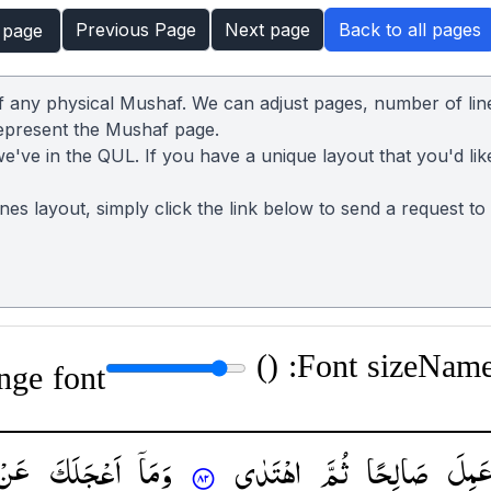
Previous Page
Next page
Back to all pages
 page
of any physical Mushaf. We can adjust pages, number of lin
represent the Mushaf page.
we've in the QUL. If you have a unique layout that you'd lik
lines layout, simply click the link below to send a request t
)
Font size: (
Name:
nge font
عَمِلَ
صَالِحًا
ثُمَّ
اهْتَدٰی
وَمَاۤ
اَعْجَلَكَ
عَنْ