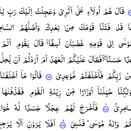
قَالَ
هُمْ
اُولَآءِ
عَلٰۤی
اَثَرِیْ
وَعَجِلْتُ
اِلَیْكَ
رَبِّ
لِت
َا
قَدْ
فَتَنَّا
قَوْمَكَ
مِنْ
بَعْدِكَ
وَاَضَلَّهُمُ
السَّامِ
وْسٰۤی
اِلٰی
قَوْمِهٖ
غَضْبَانَ
اَسِفًا ۚ۬
قَالَ
یٰقَوْمِ
اَلَمْ
دًا
حَسَنًا ؕ۬
اَفَطَالَ
عَلَیْكُمُ
الْعَهْدُ
اَمْ
اَرَدْتُّمْ
اَنْ
یَّحِلَّ
ِنْ
رَّبِّكُمْ
فَاَخْلَفْتُمْ
مَّوْعِدِیْ
قَالُوْا
مَاۤ
اَخْلَفْنَا
َلٰكِنَّا
حُمِّلْنَاۤ
اَوْزَارًا
مِّنْ
زِیْنَةِ
الْقَوْمِ
فَقَذَفْنٰهَا
َامِرِیُّ
فَاَخْرَجَ
لَهُمْ
عِجْلًا
جَسَدًا
لَّهٗ
خُوَار
كُمْ
وَاِلٰهُ
مُوْسٰی ۬
فَنَسِیَ
اَفَلَا
یَرَوْنَ
اَلَّا
یَرْجِع