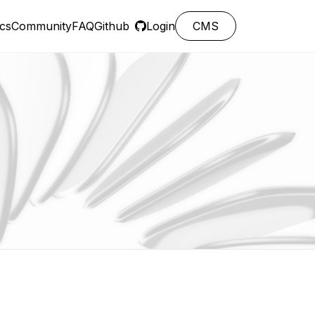
cs
Community
FAQ
Github
Login
CMS