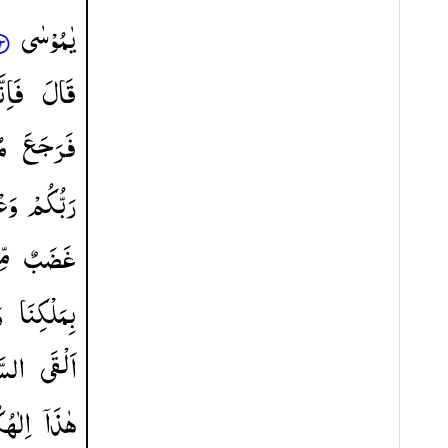
یٰمُوْسٰی
قَالَ
فَاِنّ
فَرَجَعَ
مُ
رَبُّكُمْ
وَعْ
غَضَبٌ
مّ
بِمَلْكِنَا
و
اَلْقَی
السّ
هٰذَاۤ
اِلٰهُ