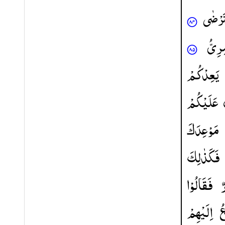
َرْضٰی
رِیُّ
یَعِدْكُمْ
عَلَیْكُمْ
مَوْعِدَكَ
فَكَذٰلِكَ
ٌ
فَقَالُوْا
ُ
اِلَیْهِمْ