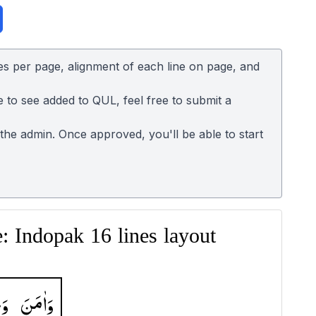
es per page, alignment of each line on page, and
e to see added to QUL, feel free to submit a
o the admin. Once approved, you'll be able to start
 Indopak 16 lines layout
وَاٰمَنَ
وَ