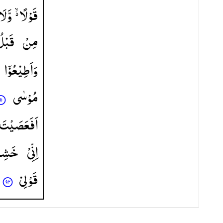
قَوْلًا ۙ۬
وَّلَا
مِنْ
قَبْل
وَاَطِیْعُوْۤا
مُوْسٰی
اَفَعَصَیْتَ
اِنِّیْ
خَشِی
قَوْلِیْ