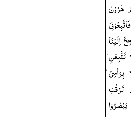
ْ
هٰرُوْنُ
فَاتَّبِعُوْنِیْ
جِعَ
اِلَیْنَا
ا
تَتَّبِعَنِ ؕ
ا
بِرَاْسِیْ ۚ
ْ
تَرْقُبْ
یَبْصُرُوْا