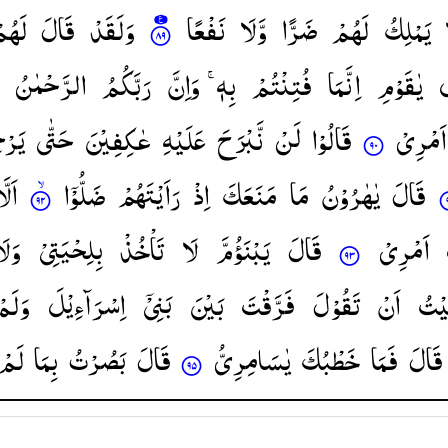
یَمْلِكُ
لَهُمْ
ضَرًّا
وَّلَا
نَفْعًا
وَلَقَدْ
قَالَ
لَهُم
ُ
یٰقَوْمِ
اِنَّمَا
فُتِنْتُمْ
بِهٖ ۚ
وَاِنَّ
رَبَّكُمُ
الرَّحْمٰنُ
اَمْرِیْ
قَالُوْا
لَنْ
نَّبْرَحَ
عَلَیْهِ
عٰكِفِیْنَ
حَتّٰی
یَرْ
قَالَ
یٰهٰرُوْنُ
مَا
مَنَعَكَ
اِذْ
رَاَیْتَهُمْ
ضَلُّوْۤا
اَلَّ
اَمْرِیْ
قَالَ
یَبْنَؤُمَّ
لَا
تَاْخُذْ
بِلِحْیَتِیْ
وَلَ
ْتُ
اَنْ
تَقُوْلَ
فَرَّقْتَ
بَیْنَ
بَنِیْۤ
اِسْرَآءِیْلَ
وَلَم
قَالَ
فَمَا
خَطْبُكَ
یٰسَامِرِیُّ
قَالَ
بَصُرْتُ
بِمَا
لَمْ