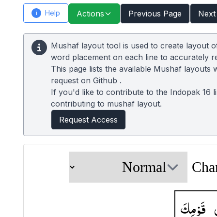
Help
Actions
Previous Page
Next
i
Mushaf layout tool is used to create layout 
word placement on each line to accurately 
This page lists the available Mushaf layouts 
request on
Github
.
If you'd like to contribute to the Indopak 16 
contributing to mushaf layout.
Request Access
Cha
قَوْمِكَ