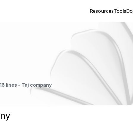
Resources
Tools
Do
16 lines - Taj company
any