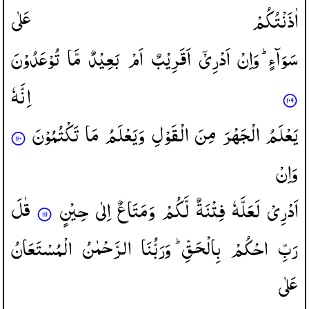
اٰذَنْتُكُمْ
عَلٰی
سَوَآءٍ ؕ
وَاِنْ
اَدْرِیْۤ
اَقَرِیْبٌ
اَمْ
بَعِیْدٌ
مَّا
تُوْعَدُوْنَ
اِنَّهٗ
یَعْلَمُ
الْجَهْرَ
مِنَ
الْقَوْلِ
وَیَعْلَمُ
مَا
تَكْتُمُوْنَ
وَاِنْ
اَدْرِیْ
لَعَلَّهٗ
فِتْنَةٌ
لَّكُمْ
وَمَتَاعٌ
اِلٰی
حِیْنٍ
قٰلَ
رَبِّ
احْكُمْ
بِالْحَقِّ ؕ
وَرَبُّنَا
الرَّحْمٰنُ
الْمُسْتَعَانُ
عَلٰی