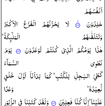
اَنْفُسُهُمْ
خٰلِدُوْنَ
لَا
یَحْزُنُهُمُ
الْفَزَعُ
الْاَكْبَرُ
وَتَتَلَقّٰىهُمُ
الْمَلٰٓىِٕكَةُ ؕ
هٰذَا
یَوْمُكُمُ
الَّذِیْ
كُنْتُمْ
تُوْعَدُوْنَ
یَوْمَ
نَطْوِی
السَّمَآءَ
كَطَیِّ
السِّجِلِّ
لِلْكُتُبِ ؕ
كَمَا
بَدَاْنَاۤ
اَوَّلَ
خَلْقٍ
نُّعِیْدُهٗ ؕ
وَعْدًا
عَلَیْنَا ؕ
اِنَّا
كُنَّا
فٰعِلِیْنَ
وَلَقَدْ
كَتَبْنَا
فِی
الزَّبُوْرِ