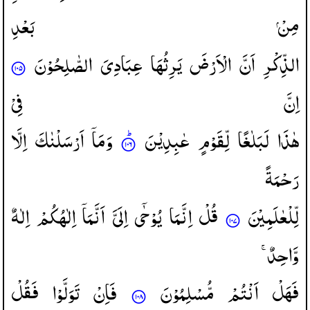
مِنْ
بَعْدِ
الذِّكْرِ
اَنَّ
الْاَرْضَ
یَرِثُهَا
عِبَادِیَ
الصّٰلِحُوْنَ
اِنَّ
فِیْ
هٰذَا
لَبَلٰغًا
لِّقَوْمٍ
عٰبِدِیْنَ
وَمَاۤ
اَرْسَلْنٰكَ
اِلَّا
رَحْمَةً
لِّلْعٰلَمِیْنَ
قُلْ
اِنَّمَا
یُوْحٰۤی
اِلَیَّ
اَنَّمَاۤ
اِلٰهُكُمْ
اِلٰهٌ
وَّاحِدٌ ۚ
فَهَلْ
اَنْتُمْ
مُّسْلِمُوْنَ
فَاِنْ
تَوَلَّوْا
فَقُلْ