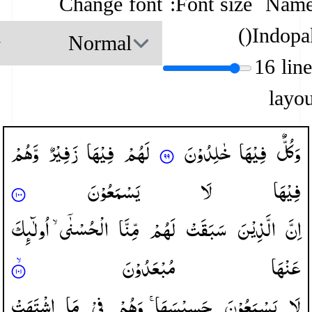
Change font
Font size:
Name
)
(
Indopa
16 lin
layou
وَكُلٌّ
فِیْهَا
خٰلِدُوْنَ
لَهُمْ
فِیْهَا
زَفِیْرٌ
وَّهُمْ
فِیْهَا
لَا
یَسْمَعُوْنَ
اِنَّ
الَّذِیْنَ
سَبَقَتْ
لَهُمْ
مِّنَّا
الْحُسْنٰۤی ۙ
اُولٰٓىِٕكَ
عَنْهَا
مُبْعَدُوْنَ
لَا
یَسْمَعُوْنَ
حَسِیْسَهَا ۚ
وَهُمْ
فِیْ
مَا
اشْتَهَتْ