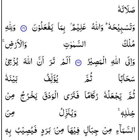
صَلَاتَهٗ
وَتَسْبِیْحَهٗ ؕ
وَاللّٰهُ
عَلِیْمٌۢ
بِمَا
یَفْعَلُوْنَ
وَلِلّٰهِ
مُلْكُ
السَّمٰوٰتِ
وَالْاَرْضِ ۚ
وَاِلَی
اللّٰهِ
الْمَصِیْرُ
اَلَمْ
تَرَ
اَنَّ
اللّٰهَ
یُزْجِیْ
سَحَابًا
ثُمَّ
یُؤَلِّفُ
بَیْنَهٗ
ثُمَّ
یَجْعَلُهٗ
رُكَامًا
فَتَرَی
الْوَدْقَ
یَخْرُجُ
مِنْ
خِلٰلِهٖ ۚ
وَیُنَزِّلُ
مِنَ
السَّمَآءِ
مِنْ
جِبَالٍ
فِیْهَا
مِنْ
بَرَدٍ
فَیُصِیْبُ
بِهٖ