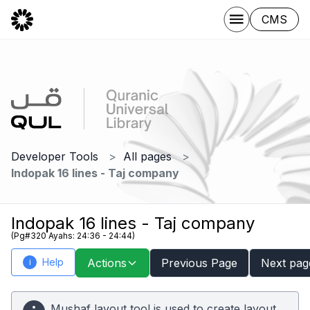
CMS
Developer Tools
All pages
Indopak 16 lines - Taj company
Indopak 16 lines - Taj company
(Pg#320 Ayahs: 24:36 - 24:44)
Help
Actions
Previous Page
Next pag
i
Mushaf layout tool is used to create layout