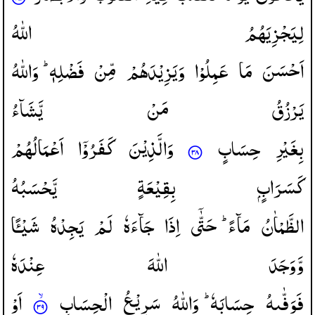
لِیَجْزِیَهُمُ
اللّٰهُ
اَحْسَنَ
مَا
عَمِلُوْا
وَیَزِیْدَهُمْ
مِّنْ
فَضْلِهٖ ؕ
وَاللّٰهُ
یَرْزُقُ
مَنْ
یَّشَآءُ
بِغَیْرِ
حِسَابٍ
وَالَّذِیْنَ
كَفَرُوْۤا
اَعْمَالُهُمْ
كَسَرَابٍۭ
بِقِیْعَةٍ
یَّحْسَبُهُ
الظَّمْاٰنُ
مَآءً ؕ
حَتّٰۤی
اِذَا
جَآءَهٗ
لَمْ
یَجِدْهُ
شَیْـًٔا
وَّوَجَدَ
اللّٰهَ
عِنْدَهٗ
فَوَفّٰىهُ
حِسَابَهٗ ؕ
وَاللّٰهُ
سَرِیْعُ
الْحِسَابِ
اَوْ