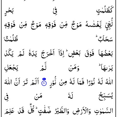
كَظُلُمٰتٍ
فِیْ
بَحْرٍ
لُّجِّیٍّ
یَّغْشٰىهُ
مَوْجٌ
مِّنْ
فَوْقِهٖ
مَوْجٌ
مِّنْ
فَوْقِهٖ
سَحَابٌ ؕ
ظُلُمٰتٌ
بَعْضُهَا
فَوْقَ
بَعْضٍ ؕ
اِذَاۤ
اَخْرَجَ
یَدَهٗ
لَمْ
یَكَدْ
یَرٰىهَا ؕ
وَمَنْ
لَّمْ
یَجْعَلِ
اللّٰهُ
لَهٗ
نُوْرًا
فَمَا
لَهٗ
مِنْ
نُّوْرٍ
اَلَمْ
تَرَ
اَنَّ
اللّٰهَ
یُسَبِّحُ
لَهٗ
مَنْ
فِی
السَّمٰوٰتِ
وَالْاَرْضِ
وَالطَّیْرُ
صٰٓفّٰتٍ ؕ
كُلٌّ
قَدْ
عَلِمَ