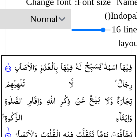
Change font
Font size:
Name
)
(
Indopa
16 lin
layou
فِیْهَا
اسْمُهٗ ۙ
یُسَبِّحُ
لَهٗ
فِیْهَا
بِالْغُدُوِّ
وَالْاٰصَالِ
رِجَالٌ ۙ
لَّا
تُلْهِیْهِمْ
تِجَارَةٌ
وَّلَا
بَیْعٌ
عَنْ
ذِكْرِ
اللّٰهِ
وَاِقَامِ
الصَّلٰوةِ
وَاِیْتَآءِ
الزَّكٰوةِ
یَخَافُوْنَ
یَوْمًا
تَتَقَلَّبُ
فِیْهِ
الْقُلُوْبُ
وَالْاَبْصَارُ