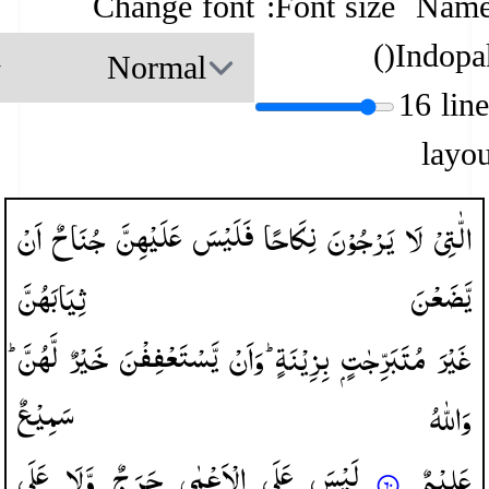
Change font
Font size:
Name
)
(
Indopa
16 lin
layou
الّٰتِیْ
لَا
یَرْجُوْنَ
نِكَاحًا
فَلَیْسَ
عَلَیْهِنَّ
جُنَاحٌ
اَنْ
یَّضَعْنَ
ثِیَابَهُنَّ
غَیْرَ
مُتَبَرِّجٰتٍ
بِزِیْنَةٍ ؕ
وَاَنْ
یَّسْتَعْفِفْنَ
خَیْرٌ
لَّهُنَّ ؕ
وَاللّٰهُ
سَمِیْعٌ
عَلِیْمٌ
لَیْسَ
عَلَی
الْاَعْمٰی
حَرَجٌ
وَّلَا
عَلَی