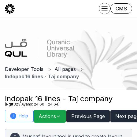
CMS
Developer Tools
All pages
Indopak 16 lines - Taj company
Indopak 16 lines - Taj company
(Pg#323 Ayahs: 24:60 - 24:64)
Help
Actions
Previous Page
Next pag
i
Mushaf layout tool is used to create layout