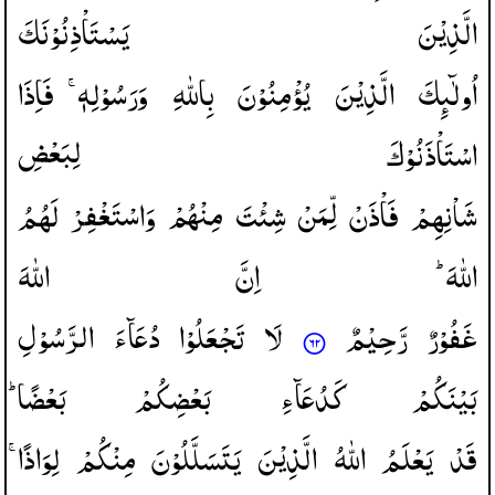
الَّذِیْنَ
یَسْتَاْذِنُوْنَكَ
اُولٰٓىِٕكَ
الَّذِیْنَ
یُؤْمِنُوْنَ
بِاللّٰهِ
وَرَسُوْلِهٖ ۚ
فَاِذَا
اسْتَاْذَنُوْكَ
لِبَعْضِ
شَاْنِهِمْ
فَاْذَنْ
لِّمَنْ
شِئْتَ
مِنْهُمْ
وَاسْتَغْفِرْ
لَهُمُ
اللّٰهَ ؕ
اِنَّ
اللّٰهَ
غَفُوْرٌ
رَّحِیْمٌ
لَا
تَجْعَلُوْا
دُعَآءَ
الرَّسُوْلِ
بَیْنَكُمْ
كَدُعَآءِ
بَعْضِكُمْ
بَعْضًا ؕ
قَدْ
یَعْلَمُ
اللّٰهُ
الَّذِیْنَ
یَتَسَلَّلُوْنَ
مِنْكُمْ
لِوَاذًا ۚ