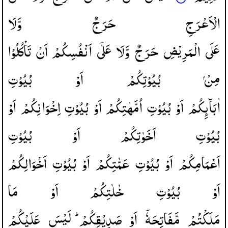
الْاَعْرَجِ
حَرَجٌ
وَّلَا
عَلَی
الْمَرِیْضِ
حَرَجٌ
وَّلَا
عَلٰۤی
اَنْفُسِكُمْ
اَنْ
تَاْكُلُوْا
مِنْ
بُیُوْتِكُمْ
اَوْ
بُیُوْتِ
اٰبَآىِٕكُمْ
اَوْ
بُیُوْتِ
اُمَّهٰتِكُمْ
اَوْ
بُیُوْتِ
اِخْوَانِكُمْ
اَوْ
بُیُوْتِ
اَخَوٰتِكُمْ
اَوْ
بُیُوْتِ
اَعْمَامِكُمْ
اَوْ
بُیُوْتِ
عَمّٰتِكُمْ
اَوْ
بُیُوْتِ
اَخْوَالِكُمْ
اَوْ
بُیُوْتِ
خٰلٰتِكُمْ
اَوْ
مَا
مَلَكْتُمْ
مَّفَاتِحَهٗۤ
اَوْ
صَدِیْقِكُمْ ؕ
لَیْسَ
عَلَیْكُمْ