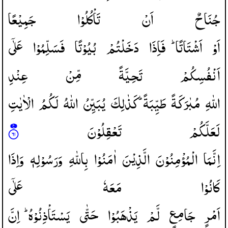
جُنَاحٌ
اَنْ
تَاْكُلُوْا
جَمِیْعًا
اَوْ
اَشْتَاتًا ؕ
فَاِذَا
دَخَلْتُمْ
بُیُوْتًا
فَسَلِّمُوْا
عَلٰۤی
اَنْفُسِكُمْ
تَحِیَّةً
مِّنْ
عِنْدِ
اللّٰهِ
مُبٰرَكَةً
طَیِّبَةً ؕ
كَذٰلِكَ
یُبَیِّنُ
اللّٰهُ
لَكُمُ
الْاٰیٰتِ
لَعَلَّكُمْ
تَعْقِلُوْنَ
اِنَّمَا
الْمُؤْمِنُوْنَ
الَّذِیْنَ
اٰمَنُوْا
بِاللّٰهِ
وَرَسُوْلِهٖ
وَاِذَا
كَانُوْا
مَعَهٗ
عَلٰۤی
اَمْرٍ
جَامِعٍ
لَّمْ
یَذْهَبُوْا
حَتّٰی
یَسْتَاْذِنُوْهُ ؕ
اِنَّ