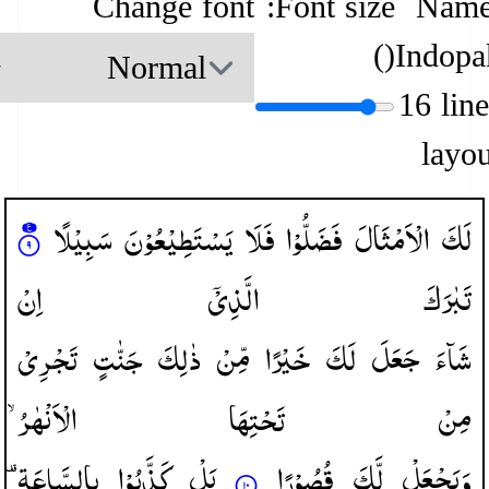
Change font
Font size:
Name
)
(
Indopa
16 lin
layou
لَكَ
الْاَمْثَالَ
فَضَلُّوْا
فَلَا
یَسْتَطِیْعُوْنَ
سَبِیْلًا
تَبٰرَكَ
الَّذِیْۤ
اِنْ
شَآءَ
جَعَلَ
لَكَ
خَیْرًا
مِّنْ
ذٰلِكَ
جَنّٰتٍ
تَجْرِیْ
مِنْ
تَحْتِهَا
الْاَنْهٰرُ ۙ
وَیَجْعَلْ
لَّكَ
قُصُوْرًا
بَلْ
كَذَّبُوْا
بِالسَّاعَةِ ۫