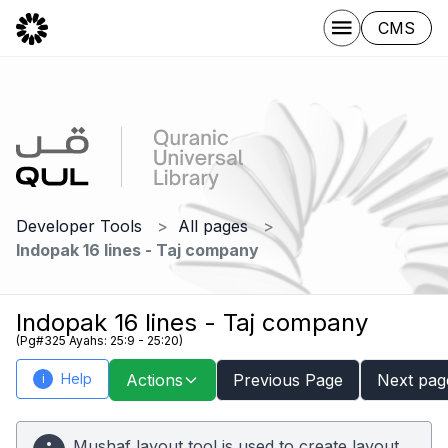
CMS
Developer Tools
All pages
Indopak 16 lines - Taj company
Indopak 16 lines - Taj company
(Pg#325 Ayahs: 25:9 - 25:20)
Help
Actions
Previous Page
Next pag
i
Mushaf layout tool is used to create layout