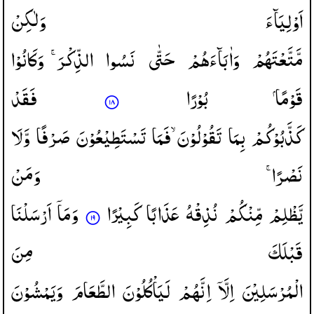
اَوْلِیَآءَ
وَلٰكِنْ
مَّتَّعْتَهُمْ
وَاٰبَآءَهُمْ
حَتّٰی
نَسُوا
الذِّكْرَ ۚ
وَكَانُوْا
قَوْمًا
بُوْرًا
فَقَدْ
كَذَّبُوْكُمْ
بِمَا
تَقُوْلُوْنَ ۙ
فَمَا
تَسْتَطِیْعُوْنَ
صَرْفًا
وَّلَا
نَصْرًا ۚ
وَمَنْ
یَّظْلِمْ
مِّنْكُمْ
نُذِقْهُ
عَذَابًا
كَبِیْرًا
وَمَاۤ
اَرْسَلْنَا
قَبْلَكَ
مِنَ
الْمُرْسَلِیْنَ
اِلَّاۤ
اِنَّهُمْ
لَیَاْكُلُوْنَ
الطَّعَامَ
وَیَمْشُوْنَ