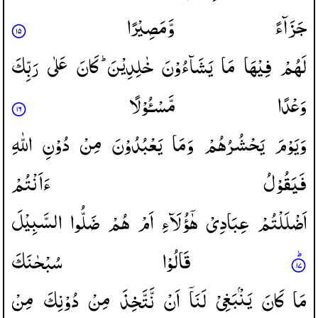
جَزَآءً
وَّمَصِیْرًا
لَهُمْ
فِیْهَا
مَا
یَشَآءُوْنَ
خٰلِدِیْنَ ؕ
كَانَ
عَلٰی
رَبِّكَ
وَعْدًا
مَّسْـُٔوْلًا
وَیَوْمَ
یَحْشُرُهُمْ
وَمَا
یَعْبُدُوْنَ
مِنْ
دُوْنِ
اللّٰهِ
فَیَقُوْلُ
ءَاَنْتُمْ
اَضْلَلْتُمْ
عِبَادِیْ
هٰۤؤُلَآءِ
اَمْ
هُمْ
ضَلُّوا
السَّبِیْلَ
قَالُوْا
سُبْحٰنَكَ
مَا
كَانَ
یَنْۢبَغِیْ
لَنَاۤ
اَنْ
نَّتَّخِذَ
مِنْ
دُوْنِكَ
مِنْ