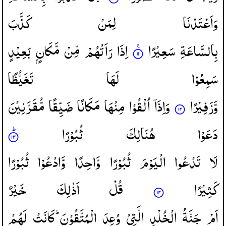
وَاَعْتَدْنَا
لِمَنْ
كَذَّبَ
بِالسَّاعَةِ
سَعِیْرًا
اِذَا
رَاَتْهُمْ
مِّنْ
مَّكَانٍ
بَعِیْدٍ
سَمِعُوْا
لَهَا
تَغَیُّظًا
وَّزَفِیْرًا
وَاِذَاۤ
اُلْقُوْا
مِنْهَا
مَكَانًا
ضَیِّقًا
مُّقَرَّنِیْنَ
دَعَوْا
هُنَالِكَ
ثُبُوْرًا
لَا
تَدْعُوا
الْیَوْمَ
ثُبُوْرًا
وَّاحِدًا
وَّادْعُوْا
ثُبُوْرًا
كَثِیْرًا
قُلْ
اَذٰلِكَ
خَیْرٌ
اَمْ
جَنَّةُ
الْخُلْدِ
الَّتِیْ
وُعِدَ
الْمُتَّقُوْنَ ؕ
كَانَتْ
لَهُمْ