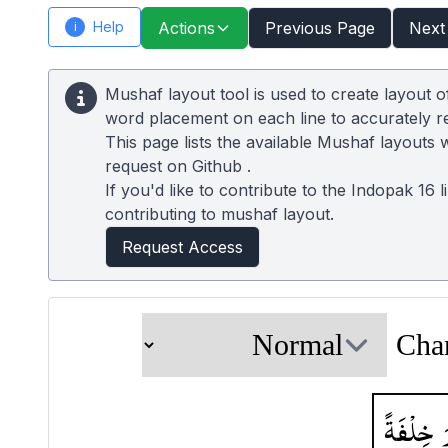
Help
Actions
Previous Page
Next
i
Mushaf layout tool is used to create layout 
word placement on each line to accurately 
This page lists the available Mushaf layouts 
request on
Github
.
If you'd like to contribute to the Indopak 16 
contributing to mushaf layout.
Request Access
Cha
َ
خِلْفَةً