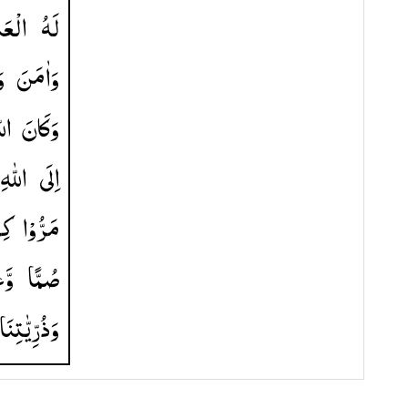
لَهُ
الْعَ
وَاٰمَنَ
و
وَكَانَ
الل
اِلَی
اللّٰهِ
مَرُّوْا
كِر
صُمًّا
وَّ
وَذُرِّیّٰتِنَا