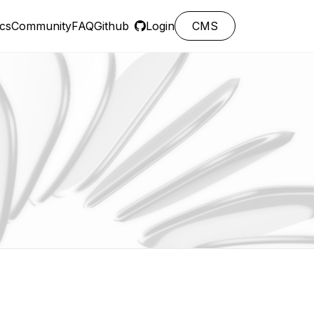
cs
Community
FAQ
Github
Login
CMS