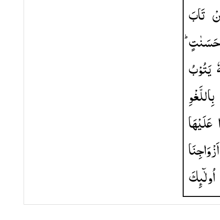
نْ
تَابَ
حَسَنٰتٍ 
ٗ
یَتُوْبُ
بِاللَّغْوِ
عَلَیْهَا
اَزْوَاجِنَا
اُولٰٓىِٕكَ