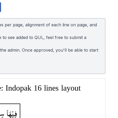
es per page, alignment of each line on page, and
e to see added to QUL, feel free to submit a
o the admin. Once approved, you'll be able to start
 Indopak 16 lines layout
فِیْهَا
سِر