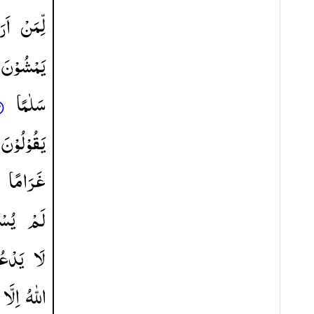
لِّمَنْ
اَرَ
یَمْشُوْنَ
سَلٰمًا
یَقُوْلُوْنَ
غَرَامًا
لَمْ
یُسْ
لَا
یَدْعُ
اللّٰهُ
اِلَّا