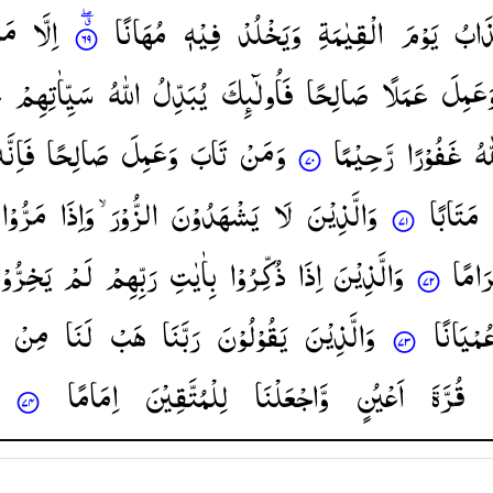
ذَابُ
یَوْمَ
الْقِیٰمَةِ
وَیَخْلُدْ
فِیْهٖ
مُهَانًا
اِلَّا
مَ
َعَمِلَ
عَمَلًا
صَالِحًا
فَاُولٰٓىِٕكَ
یُبَدِّلُ
اللّٰهُ
سَیِّاٰتِهِمْ
ؕ
ّٰهُ
غَفُوْرًا
رَّحِیْمًا
وَمَنْ
تَابَ
وَعَمِلَ
صَالِحًا
فَاِنَّه
مَتَابًا
وَالَّذِیْنَ
لَا
یَشْهَدُوْنَ
الزُّوْرَ ۙ
وَاِذَا
مَرُّوْا
َامًا
وَالَّذِیْنَ
اِذَا
ذُكِّرُوْا
بِاٰیٰتِ
رَبِّهِمْ
لَمْ
یَخِرُّوْا
عُمْیَانًا
وَالَّذِیْنَ
یَقُوْلُوْنَ
رَبَّنَا
هَبْ
لَنَا
مِنْ
قُرَّةَ
اَعْیُنٍ
وَّاجْعَلْنَا
لِلْمُتَّقِیْنَ
اِمَامًا