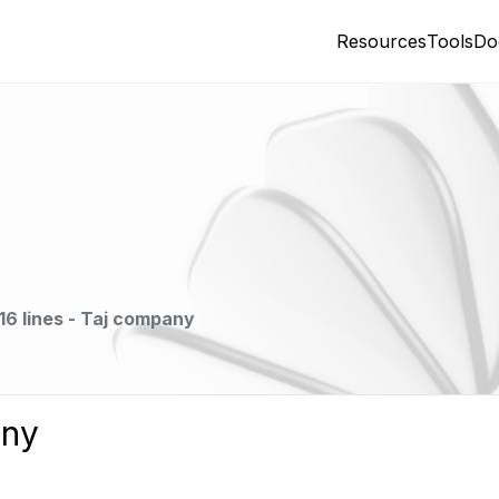
Resources
Tools
Do
16 lines - Taj company
any