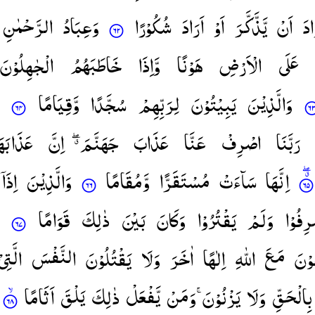
ادَ
اَنْ
یَّذَّكَّرَ
اَوْ
اَرَادَ
شُكُوْرًا
وَعِبَادُ
الرَّحْمٰنِ
عَلَی
الْاَرْضِ
هَوْنًا
وَّاِذَا
خَاطَبَهُمُ
الْجٰهِلُوْنَ
وَالَّذِیْنَ
یَبِیْتُوْنَ
لِرَبِّهِمْ
سُجَّدًا
وَّقِیَامًا
رَبَّنَا
اصْرِفْ
عَنَّا
عَذَابَ
جَهَنَّمَ ۖۗ
اِنَّ
عَذَابَهَ
اِنَّهَا
سَآءَتْ
مُسْتَقَرًّا
وَّمُقَامًا
وَالَّذِیْنَ
اِذَاۤ
رِفُوْا
وَلَمْ
یَقْتُرُوْا
وَكَانَ
بَیْنَ
ذٰلِكَ
قَوَامًا
وْنَ
مَعَ
اللّٰهِ
اِلٰهًا
اٰخَرَ
وَلَا
یَقْتُلُوْنَ
النَّفْسَ
الَّتِی
بِالْحَقِّ
وَلَا
یَزْنُوْنَ ۚ
وَمَنْ
یَّفْعَلْ
ذٰلِكَ
یَلْقَ
اَثَامًا