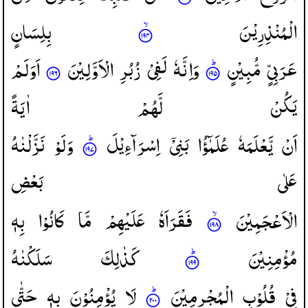
الْمُنْذِرِیْنَ
بِلِسَانٍ
عَرَبِیٍّ
مُّبِیْنٍ
وَاِنَّهٗ
لَفِیْ
زُبُرِ
الْاَوَّلِیْنَ
اَوَلَمْ
یَكُنْ
لَّهُمْ
اٰیَةً
اَنْ
یَّعْلَمَهٗ
عُلَمٰٓؤُا
بَنِیْۤ
اِسْرَآءِیْلَ
وَلَوْ
نَزَّلْنٰهُ
عَلٰی
بَعْضِ
الْاَعْجَمِیْنَ
فَقَرَاَهٗ
عَلَیْهِمْ
مَّا
كَانُوْا
بِهٖ
مُؤْمِنِیْنَ
كَذٰلِكَ
سَلَكْنٰهُ
فِیْ
قُلُوْبِ
الْمُجْرِمِیْنَ
لَا
یُؤْمِنُوْنَ
بِهٖ
حَتّٰی