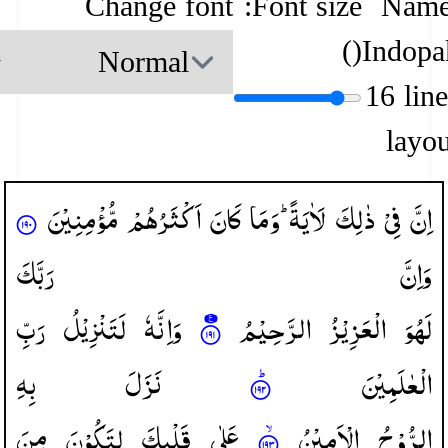
Change font
Font size:
Name
)
(
Indopa
16 lin
layou
اِنَّ
فِیْ
ذٰلِكَ
لَاٰیَةً ؕ
وَمَا
كَانَ
اَكْثَرُهُمْ
مُّؤْمِنِیْنَ
وَاِنَّ
رَبَّكَ
لَهُوَ
الْعَزِیْزُ
الرَّحِیْمُ
وَاِنَّهٗ
لَتَنْزِیْلُ
رَبِّ
الْعٰلَمِیْنَ
نَزَلَ
بِهِ
الرُّوْحُ
الْاَمِیْنُ
عَلٰی
قَلْبِكَ
لِتَكُوْنَ
مِنَ