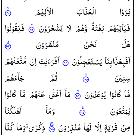
یَرَوُا
الْعَذَابَ
الْاَلِیْمَ
فَیَاْتِیَهُمْ
بَغْتَةً
وَّهُمْ
لَا
یَشْعُرُوْنَ
فَیَقُوْلُوْا
هَلْ
نَحْنُ
مُنْظَرُوْنَ
اَفَبِعَذَابِنَا
یَسْتَعْجِلُوْنَ
اَفَرَءَیْتَ
اِنْ
مَّتَّعْنٰهُمْ
سِنِیْنَ
ثُمَّ
جَآءَهُمْ
مَّا
كَانُوْا
یُوْعَدُوْنَ
مَاۤ
اَغْنٰی
عَنْهُمْ
مَّا
كَانُوْا
یُمَتَّعُوْنَ
وَمَاۤ
اَهْلَكْنَا
مِنْ
قَرْیَةٍ
اِلَّا
لَهَا
مُنْذِرُوْنَ
ذِكْرٰی ۛ۫
وَمَا
كُنَّا