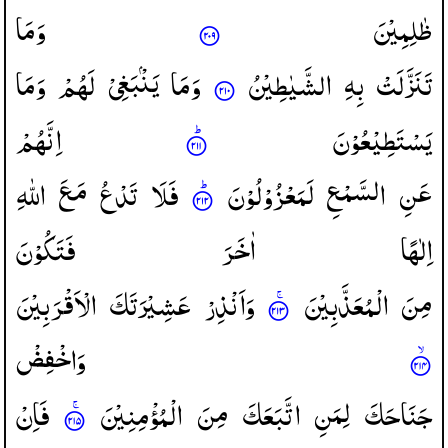
ظٰلِمِیْنَ
وَمَا
تَنَزَّلَتْ
بِهِ
الشَّیٰطِیْنُ
وَمَا
یَنْۢبَغِیْ
لَهُمْ
وَمَا
یَسْتَطِیْعُوْنَ
اِنَّهُمْ
عَنِ
السَّمْعِ
لَمَعْزُوْلُوْنَ
فَلَا
تَدْعُ
مَعَ
اللّٰهِ
اِلٰهًا
اٰخَرَ
فَتَكُوْنَ
مِنَ
الْمُعَذَّبِیْنَ
وَاَنْذِرْ
عَشِیْرَتَكَ
الْاَقْرَبِیْنَ
وَاخْفِضْ
جَنَاحَكَ
لِمَنِ
اتَّبَعَكَ
مِنَ
الْمُؤْمِنِیْنَ
فَاِنْ