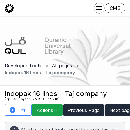
CMS
Developer Tools
All pages
Indopak 16 lines - Taj company
Indopak 16 lines - Taj company
(Pg#338 Ayahs: 26:190 - 26:218)
Help
Actions
Previous Page
Next pag
i
Mushaf layout tool is used to create layout