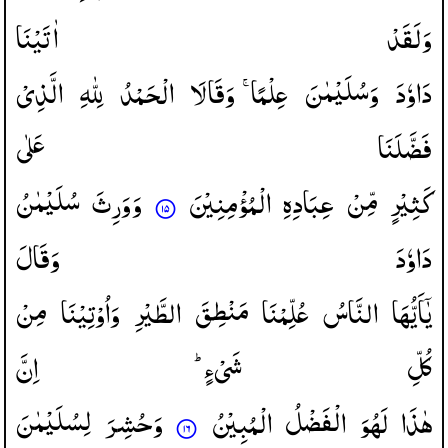
وَلَقَدْ
اٰتَیْنَا
دَاوٗدَ
وَسُلَیْمٰنَ
عِلْمًا ۚ
وَقَالَا
الْحَمْدُ
لِلّٰهِ
الَّذِیْ
فَضَّلَنَا
عَلٰی
كَثِیْرٍ
مِّنْ
عِبَادِهِ
الْمُؤْمِنِیْنَ
وَوَرِثَ
سُلَیْمٰنُ
دَاوٗدَ
وَقَالَ
یٰۤاَیُّهَا
النَّاسُ
عُلِّمْنَا
مَنْطِقَ
الطَّیْرِ
وَاُوْتِیْنَا
مِنْ
كُلِّ
شَیْءٍ ؕ
اِنَّ
هٰذَا
لَهُوَ
الْفَضْلُ
الْمُبِیْنُ
وَحُشِرَ
لِسُلَیْمٰنَ