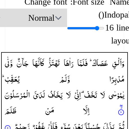
Change font
Font size:
Name
)
(
Indopa
16 lin
layou
وَاَلْقِ
عَصَاكَ ؕ
فَلَمَّا
رَاٰهَا
تَهْتَزُّ
كَاَنَّهَا
جَآنٌّ
وَّلّٰی
مُدْبِرًا
وَّلَمْ
یُعَقِّبْ ؕ
یٰمُوْسٰی
لَا
تَخَفْ ۫
اِنِّیْ
لَا
یَخَافُ
لَدَیَّ
الْمُرْسَلُوْنَ
اِلَّا
مَنْ
ظَلَمَ
ثُمَّ
بَدَّلَ
حُسْنًا
بَعْدَ
سُوْٓءٍ
فَاِنِّیْ
غَفُوْرٌ
رَّحِیْمٌ