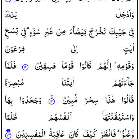
وَاَدْخِلْ
یَدَكَ
فِیْ
جَیْبِكَ
تَخْرُجْ
بَیْضَآءَ
مِنْ
غَیْرِ
سُوْٓءٍ ۫
فِیْ
تِسْعِ
اٰیٰتٍ
اِلٰی
فِرْعَوْنَ
وَقَوْمِهٖ ؕ
اِنَّهُمْ
كَانُوْا
قَوْمًا
فٰسِقِیْنَ
فَلَمَّا
جَآءَتْهُمْ
اٰیٰتُنَا
مُبْصِرَةً
قَالُوْا
هٰذَا
سِحْرٌ
مُّبِیْنٌ
وَجَحَدُوْا
بِهَا
وَاسْتَیْقَنَتْهَاۤ
اَنْفُسُهُمْ
ظُلْمًا
وَّعُلُوًّا ؕ
فَانْظُرْ
كَیْفَ
كَانَ
عَاقِبَةُ
الْمُفْسِدِیْنَ