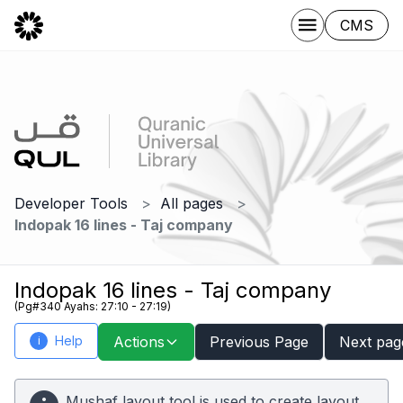
CMS
Developer Tools
All pages
Indopak 16 lines - Taj company
Indopak 16 lines - Taj company
(Pg#340 Ayahs: 27:10 - 27:19)
Help
Actions
Previous Page
Next pag
i
Mushaf layout tool is used to create layout