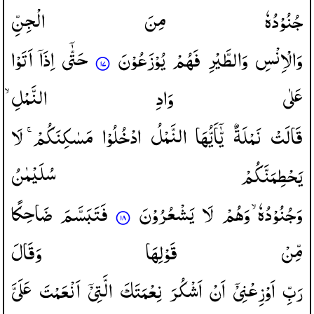
جُنُوْدُهٗ
مِنَ
الْجِنِّ
وَالْاِنْسِ
وَالطَّیْرِ
فَهُمْ
یُوْزَعُوْنَ
حَتّٰۤی
اِذَاۤ
اَتَوْا
عَلٰی
وَادِ
النَّمْلِ ۙ
قَالَتْ
نَمْلَةٌ
یّٰۤاَیُّهَا
النَّمْلُ
ادْخُلُوْا
مَسٰكِنَكُمْ ۚ
لَا
یَحْطِمَنَّكُمْ
سُلَیْمٰنُ
وَجُنُوْدُهٗ ۙ
وَهُمْ
لَا
یَشْعُرُوْنَ
فَتَبَسَّمَ
ضَاحِكًا
مِّنْ
قَوْلِهَا
وَقَالَ
رَبِّ
اَوْزِعْنِیْۤ
اَنْ
اَشْكُرَ
نِعْمَتَكَ
الَّتِیْۤ
اَنْعَمْتَ
عَلَیَّ