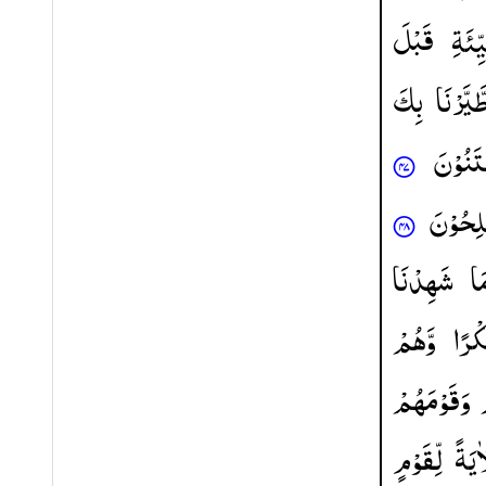
ِّئَةِ
قَبْلَ
َّیَّرْنَا
بِكَ
تَنُوْنَ
لِحُوْنَ
َا
شَهِدْنَا
ْرًا
وَّهُمْ
وَقَوْمَهُمْ
اٰیَةً
لِّقَوْمٍ