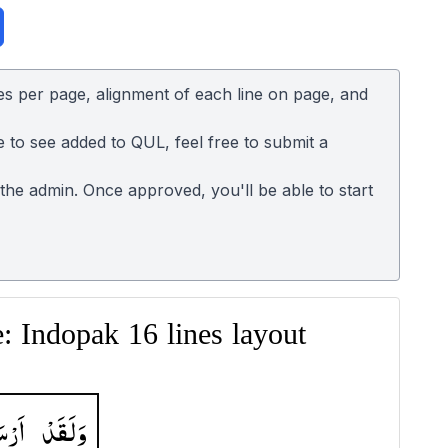
es per page, alignment of each line on page, and
e to see added to QUL, feel free to submit a
o the admin. Once approved, you'll be able to start
 Indopak 16 lines layout
وَلَقَدْ
اَرْس