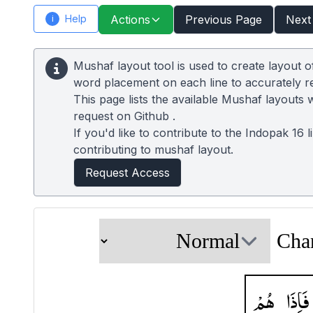
Help
Actions
Previous Page
Next
i
Mushaf layout tool is used to create layout 
word placement on each line to accurately 
This page lists the available Mushaf layouts 
request on
Github
.
If you'd like to contribute to the Indopak 16 
contributing to mushaf layout.
Request Access
Cha
فَاِذَا
هُمْ