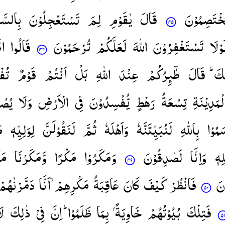
خْتَصِمُوْنَ
قَالَ
یٰقَوْمِ
لِمَ
تَسْتَعْجِلُوْنَ
بِالسَّی
َوْلَا
تَسْتَغْفِرُوْنَ
اللّٰهَ
لَعَلَّكُمْ
تُرْحَمُوْنَ
قَالُوا
اط
عَكَ
قَالَ
طٰٓىِٕرُكُمْ
عِنْدَ
اللّٰهِ
بَلْ
اَنْتُمْ
قَوْمٌ
تُفْ
لْمَدِیْنَةِ
تِسْعَةُ
رَهْطٍ
یُّفْسِدُوْنَ
فِی
الْاَرْضِ
وَلَا
یُصْ
َمُوْا
بِاللّٰهِ
لَنُبَیِّتَنَّهٗ
وَاَهْلَهٗ
ثُمَّ
لَنَقُوْلَنَّ
لِوَلِیِّهٖ
م
لِهٖ
وَاِنَّا
لَصٰدِقُوْنَ
وَمَكَرُوْا
مَكْرًا
وَّمَكَرْنَا
مَك
نَ
فَانْظُرْ
كَیْفَ
كَانَ
عَاقِبَةُ
مَكْرِهِمْ ۙ
اَنَّا
دَمَّرْنٰهُمْ
فَتِلْكَ
بُیُوْتُهُمْ
خَاوِیَةً
بِمَا
ظَلَمُوْا ؕ
اِنَّ
فِیْ
ذٰلِكَ
لَ