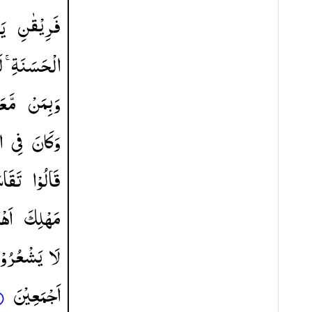
فَرِیْقٰنِ
یَ
الْحَسَنَةِ ۚ
ل
وَبِمَنْ
مَّ ؕ
وَكَانَ
فِی
ا
قَالُوْا
تَقَاس
مَهْلِكَ
اَهْ
لَا
یَشْعُرُوْ
اَجْمَعِیْنَ