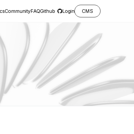
cs
Community
FAQ
Github
Login
CMS