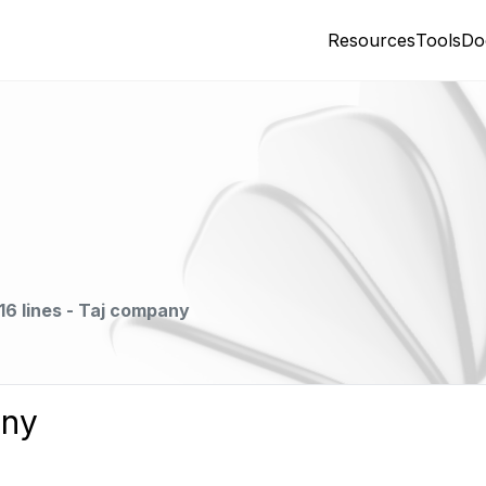
Resources
Tools
Do
16 lines - Taj company
any