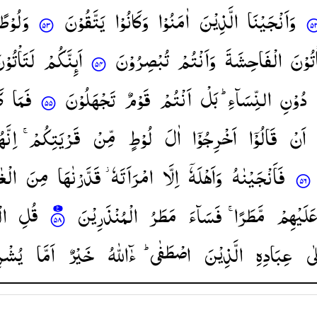
وَاَنْجَیْنَا
الَّذِیْنَ
اٰمَنُوْا
وَكَانُوْا
یَتَّقُوْنَ
وَلُوْطً
ْتُوْنَ
الْفَاحِشَةَ
وَاَنْتُمْ
تُبْصِرُوْنَ
اَىِٕنَّكُمْ
لَتَاْتُوْن
دُوْنِ
النِّسَآءِ ؕ
بَلْ
اَنْتُمْ
قَوْمٌ
تَجْهَلُوْنَ
فَمَا
ك
اَنْ
قَالُوْۤا
اَخْرِجُوْۤا
اٰلَ
لُوْطٍ
مِّنْ
قَرْیَتِكُمْ ۚ
اِنَّ
فَاَنْجَیْنٰهُ
وَاَهْلَهٗۤ
اِلَّا
امْرَاَتَهٗ ؗ
قَدَّرْنٰهَا
مِنَ
الْغٰ
َلَیْهِمْ
مَّطَرًا ۚ
فَسَآءَ
مَطَرُ
الْمُنْذَرِیْنَ
قُلِ
ال
ٰی
عِبَادِهِ
الَّذِیْنَ
اصْطَفٰی ؕ
ءٰٓاللّٰهُ
خَیْرٌ
اَمَّا
یُشْرِ