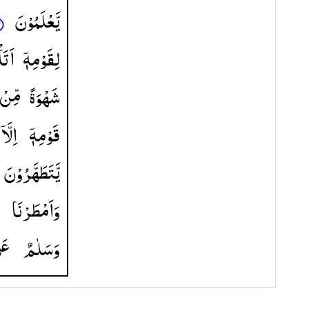
یَّعْلَمُوْنَ
لِقَوْمِهٖۤ
اَتَا
شَهْوَةً
مِّنْ
قَوْمِهٖۤ
اِلَّاۤ
یَّتَطَهَّرُوْنَ
وَاَمْطَرْنَا
ع
وَسَلٰمٌ
عَل