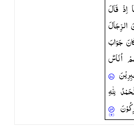
ا
اِذْ
قَالَ
َ
الرِّجَالَ
َانَ
جَوَابَ
هُمْ
اُنَاسٌ
بِرِیْنَ
ْحَمْدُ
لِلّٰهِ
كُوْنَ