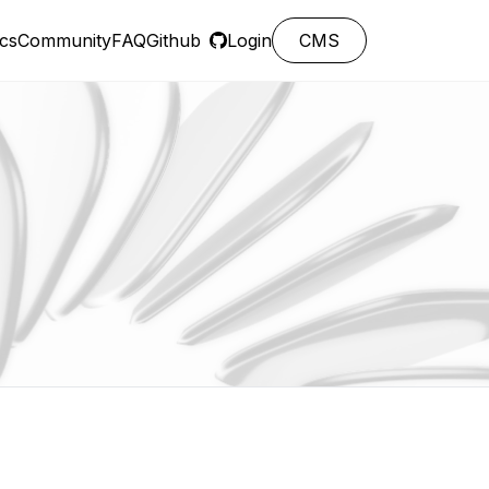
cs
Community
FAQ
Github
Login
CMS