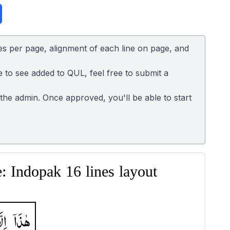
es per page, alignment of each line on page, and
e to see added to QUL, feel free to submit a
o the admin. Once approved, you'll be able to start
 Indopak 16 lines layout
هٰذَاۤ
اِلّ