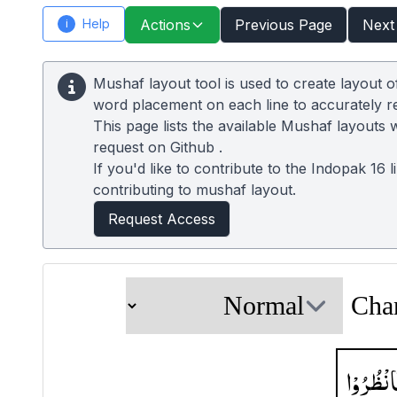
Help
Actions
Previous Page
Next
i
Mushaf layout tool is used to create layout 
word placement on each line to accurately 
This page lists the available Mushaf layouts 
request on
Github
.
If you'd like to contribute to the Indopak 16 
contributing to mushaf layout.
Request Access
Cha
انْظُرُوْا