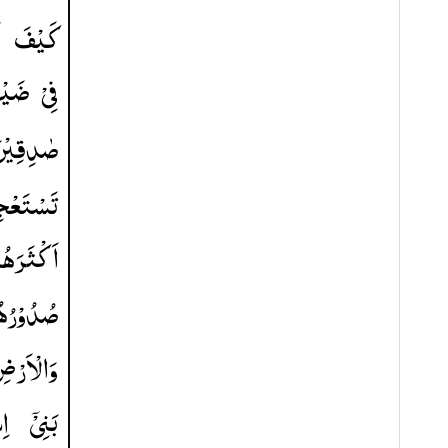
كَیْفَ
ك
فِیْ
ضَیْ
صٰدِقِیْن
تَسْتَعْجِ
اَكْثَرَهُ
صُدُوْرُه
وَالْاَرْض
بَنِیْۤ
اِ