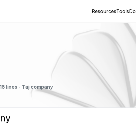
Resources
Tools
Do
16 lines - Taj company
any