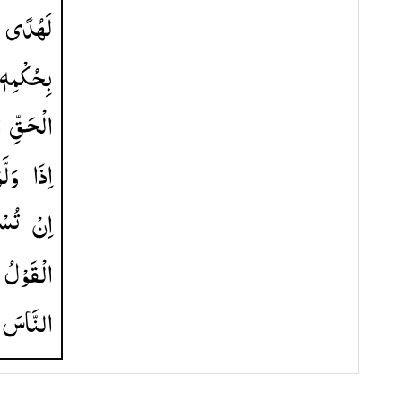
لَهُدًی
بِحُكْمِهٖ ۚ
الْحَقِّ
ا
اِذَا
وَلَّو
اِنْ
تُسْ
الْقَوْلُ
النَّاسَ