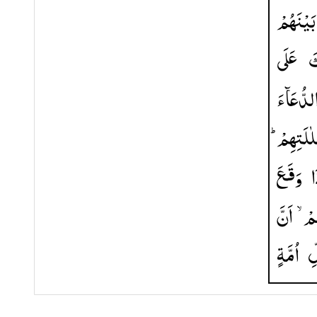
بَیْنَهُمْ
كَ
عَلَی
لدُّعَآءَ
َلٰلَتِهِمْ
ا
وَقَعَ
هُمْ
اَنَّ
ِّ
اُمَّةٍ