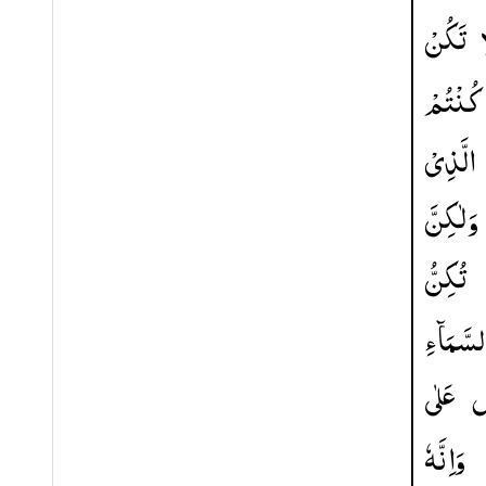
تَكُنْ
كُنْتُمْ
الَّذِیْ
وَلٰكِنَّ
تُكِنُّ
لسَّمَآءِ
ُ
عَلٰی
وَاِنَّهٗ