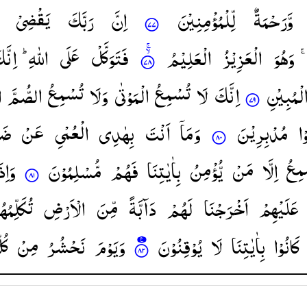
وَّرَحْمَةٌ
لِّلْمُؤْمِنِیْنَ
اِنَّ
رَبَّكَ
یَقْضِیْ
وَهُوَ
الْعَزِیْزُ
الْعَلِیْمُ
فَتَوَكَّلْ
عَلَی
اللّٰهِ ؕ
اِنَّ
لْمُبِیْنِ
اِنَّكَ
لَا
تُسْمِعُ
الْمَوْتٰی
وَلَا
تُسْمِعُ
الصُّمَّ
ا
ْا
مُدْبِرِیْنَ
وَمَاۤ
اَنْتَ
بِهٰدِی
الْعُمْیِ
عَنْ
ض ؕ
مِعُ
اِلَّا
مَنْ
یُّؤْمِنُ
بِاٰیٰتِنَا
فَهُمْ
مُّسْلِمُوْنَ
وَاِذَ
عَلَیْهِمْ
اَخْرَجْنَا
لَهُمْ
دَآبَّةً
مِّنَ
الْاَرْضِ
تُكَلِّمُ ۙ
كَانُوْا
بِاٰیٰتِنَا
لَا
یُوْقِنُوْنَ
وَیَوْمَ
نَحْشُرُ
مِنْ
كُل