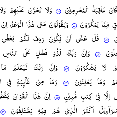
َانَ
عَاقِبَةُ
الْمُجْرِمِیْنَ
وَلَا
تَحْزَنْ
عَلَیْهِمْ
وَلَا
قٍ
مِّمَّا
یَمْكُرُوْنَ
وَیَقُوْلُوْنَ
مَتٰی
هٰذَا
الْوَعْدُ
اِنْ
َ
قُلْ
عَسٰۤی
اَنْ
یَّكُوْنَ
رَدِفَ
لَكُمْ
بَعْضُ
لُوْنَ
وَاِنَّ
رَبَّكَ
لَذُوْ
فَضْلٍ
عَلَی
النَّاسِ
مْ
لَا
یَشْكُرُوْنَ
وَاِنَّ
رَبَّكَ
لَیَعْلَمُ
مَا
ُمْ
وَمَا
یُعْلِنُوْنَ
وَمَا
مِنْ
غَآىِٕبَةٍ
فِی
ا
ِ
اِلَّا
فِیْ
كِتٰبٍ
مُّبِیْنٍ
اِنَّ
هٰذَا
الْقُرْاٰنَ
یَقُصّ
سْرَآءِیْلَ
اَكْثَرَ
الَّذِیْ
هُمْ
فِیْهِ
یَخْتَلِفُوْنَ