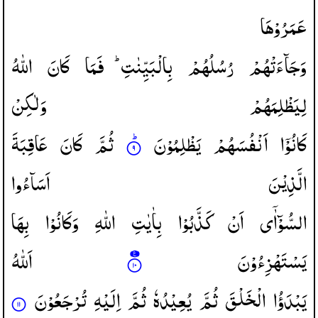
عَمَرُوْهَا
وَجَآءَتْهُمْ
رُسُلُهُمْ
بِالْبَیِّنٰتِ ؕ
فَمَا
كَانَ
اللّٰهُ
لِیَظْلِمَهُمْ
وَلٰكِنْ
كَانُوْۤا
اَنْفُسَهُمْ
یَظْلِمُوْنَ
ثُمَّ
كَانَ
عَاقِبَةَ
الَّذِیْنَ
اَسَآءُوا
السُّوْٓاٰۤی
اَنْ
كَذَّبُوْا
بِاٰیٰتِ
اللّٰهِ
وَكَانُوْا
بِهَا
یَسْتَهْزِءُوْنَ
اَللّٰهُ
یَبْدَؤُا
الْخَلْقَ
ثُمَّ
یُعِیْدُهٗ
ثُمَّ
اِلَیْهِ
تُرْجَعُوْنَ