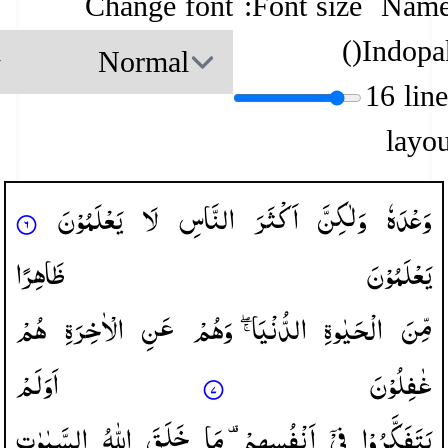
Change font
Font size:
Name
)
(
Indopa
16 lin
layou
وَعْدَهٗ
وَلٰكِنَّ
اَكْثَرَ
النَّاسِ
لَا
یَعْلَمُوْنَ
یَعْلَمُوْنَ
ظَاهِرًا
مِّنَ
الْحَیٰوةِ
الدُّنْیَا ۖۚ
وَهُمْ
عَنِ
الْاٰخِرَةِ
هُمْ
غٰفِلُوْنَ
اَوَلَمْ
یَتَفَكَّرُوْا
فِیْۤ
اَنْفُسِهِمْ ۫
مَا
خَلَقَ
اللّٰهُ
السَّمٰوٰتِ