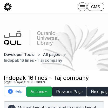
CMS
Developer Tools
All pages
Indopak 16 lines - Taj company
Indopak 16 lines - Taj company
(Pg#365 Ayahs: 30:6 - 30:17)
Help
Actions
Previous Page
Next pag
i
Mushaf layout tool is used to create layout