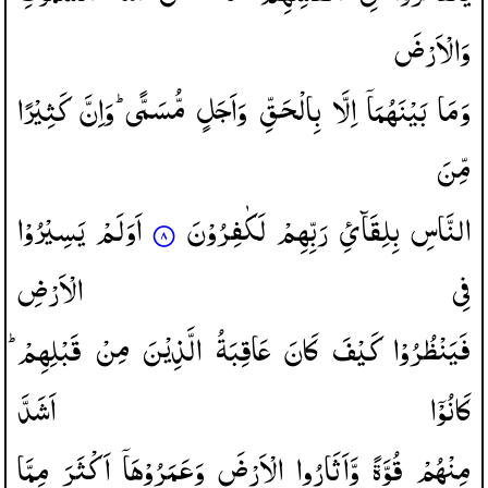
وَالْاَرْضَ
وَمَا
بَیْنَهُمَاۤ
اِلَّا
بِالْحَقِّ
وَاَجَلٍ
مُّسَمًّی ؕ
وَاِنَّ
كَثِیْرًا
مِّنَ
النَّاسِ
بِلِقَآئِ
رَبِّهِمْ
لَكٰفِرُوْنَ
اَوَلَمْ
یَسِیْرُوْا
فِی
الْاَرْضِ
فَیَنْظُرُوْا
كَیْفَ
كَانَ
عَاقِبَةُ
الَّذِیْنَ
مِنْ
قَبْلِهِمْ ؕ
كَانُوْۤا
اَشَدَّ
مِنْهُمْ
قُوَّةً
وَّاَثَارُوا
الْاَرْضَ
وَعَمَرُوْهَاۤ
اَكْثَرَ
مِمَّا