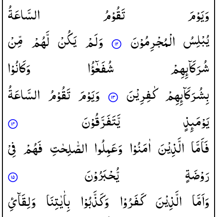
وَیَوْمَ
تَقُوْمُ
السَّاعَةُ
یُبْلِسُ
الْمُجْرِمُوْنَ
وَلَمْ
یَكُنْ
لَّهُمْ
مِّنْ
شُرَكَآىِٕهِمْ
شُفَعٰٓؤُا
وَكَانُوْا
بِشُرَكَآىِٕهِمْ
كٰفِرِیْنَ
وَیَوْمَ
تَقُوْمُ
السَّاعَةُ
یَوْمَىِٕذٍ
یَّتَفَرَّقُوْنَ
فَاَمَّا
الَّذِیْنَ
اٰمَنُوْا
وَعَمِلُوا
الصّٰلِحٰتِ
فَهُمْ
فِیْ
رَوْضَةٍ
یُّحْبَرُوْنَ
وَاَمَّا
الَّذِیْنَ
كَفَرُوْا
وَكَذَّبُوْا
بِاٰیٰتِنَا
وَلِقَآئِ