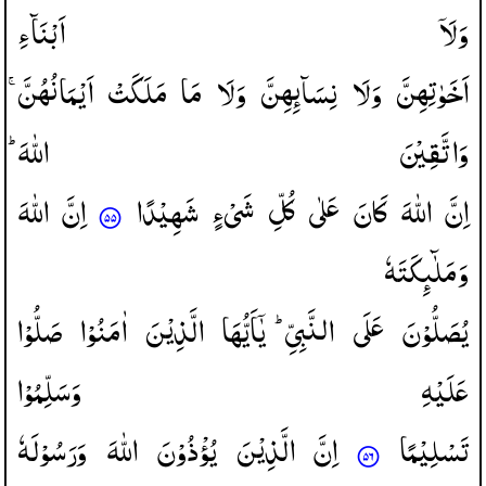
وَلَاۤ
اَبْنَآءِ
اَخَوٰتِهِنَّ
وَلَا
نِسَآىِٕهِنَّ
وَلَا
مَا
مَلَكَتْ
اَیْمَانُهُنَّ ۚ
وَاتَّقِیْنَ
اللّٰهَ ؕ
اِنَّ
اللّٰهَ
كَانَ
عَلٰی
كُلِّ
شَیْءٍ
شَهِیْدًا
اِنَّ
اللّٰهَ
وَمَلٰٓىِٕكَتَهٗ
یُصَلُّوْنَ
عَلَی
النَّبِیِّ ؕ
یٰۤاَیُّهَا
الَّذِیْنَ
اٰمَنُوْا
صَلُّوْا
عَلَیْهِ
وَسَلِّمُوْا
تَسْلِیْمًا
اِنَّ
الَّذِیْنَ
یُؤْذُوْنَ
اللّٰهَ
وَرَسُوْلَهٗ