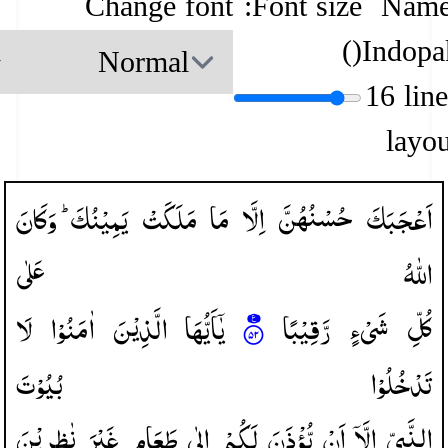
Change font
Font size:
Name
)
(
Indopa
16 lin
layou
اَعْجَبَكَ
حُسْنُهُنَّ
اِلَّا
مَا
مَلَكَتْ
یَمِیْنُكَ ؕ
وَكَانَ
اللّٰهُ
عَلٰی
كُلِّ
شَیْءٍ
رَّقِیْبًا
یٰۤاَیُّهَا
الَّذِیْنَ
اٰمَنُوْا
لَا
تَدْخُلُوْا
بُیُوْتَ
النَّبِیِّ
اِلَّاۤ
اَنْ
یُّؤْذَنَ
لَكُمْ
اِلٰی
طَعَامٍ
غَیْرَ
نٰظِرِیْنَ