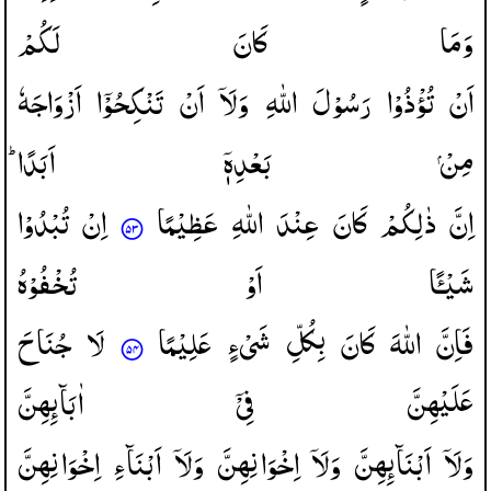
وَمَا
كَانَ
لَكُمْ
اَنْ
تُؤْذُوْا
رَسُوْلَ
اللّٰهِ
وَلَاۤ
اَنْ
تَنْكِحُوْۤا
اَزْوَاجَهٗ
مِنْ
بَعْدِهٖۤ
اَبَدًا ؕ
اِنَّ
ذٰلِكُمْ
كَانَ
عِنْدَ
اللّٰهِ
عَظِیْمًا
اِنْ
تُبْدُوْا
شَیْـًٔا
اَوْ
تُخْفُوْهُ
فَاِنَّ
اللّٰهَ
كَانَ
بِكُلِّ
شَیْءٍ
عَلِیْمًا
لَا
جُنَاحَ
عَلَیْهِنَّ
فِیْۤ
اٰبَآىِٕهِنَّ
وَلَاۤ
اَبْنَآىِٕهِنَّ
وَلَاۤ
اِخْوَانِهِنَّ
وَلَاۤ
اَبْنَآءِ
اِخْوَانِهِنَّ