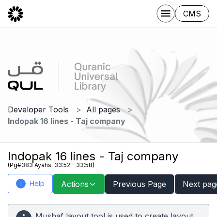
CMS
Developer Tools
All pages
Indopak 16 lines - Taj company
Indopak 16 lines - Taj company
(Pg#383 Ayahs: 33:52 - 33:58)
Help
Actions
Previous Page
Next pag
i
Mushaf layout tool is used to create layout