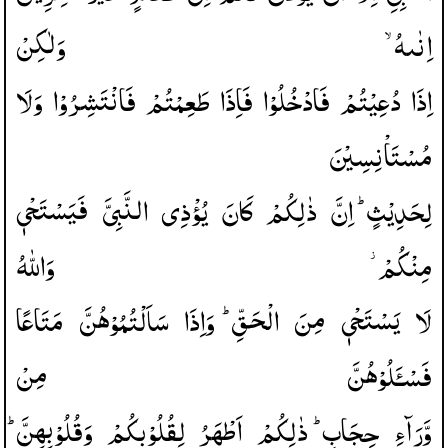
اِنٰىهُ ۙ
وَلٰكِنْ
اِذَا
دُعِیْتُمْ
فَادْخُلُوْا
فَاِذَا
طَعِمْتُمْ
فَانْتَشِرُوْا
وَلَا
مُسْتَاْنِسِیْنَ
لِحَدِیْثٍ ؕ
اِنَّ
ذٰلِكُمْ
كَانَ
یُؤْذِی
النَّبِیَّ
فَیَسْتَحْیٖ
مِنْكُمْ ؗ
وَاللّٰهُ
لَا
یَسْتَحْیٖ
مِنَ
الْحَقِّ ؕ
وَاِذَا
سَاَلْتُمُوْهُنَّ
مَتَاعًا
فَسْـَٔلُوْهُنَّ
مِنْ
وَّرَآءِ
حِجَابٍ ؕ
ذٰلِكُمْ
اَطْهَرُ
لِقُلُوْبِكُمْ
وَقُلُوْبِهِنَّ ؕ