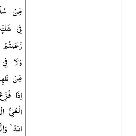
مِّنْ
سُلْ
فِیْ
شَكٍّ ؕ
زَعَمْتُمْ
وَلَا
فِی
مِّنْ
ظَهِی
اِذَا
فُزِّعَ
الْعَلِیُّ
الْ
اللّٰهُ ۙ
وَاِنَّ