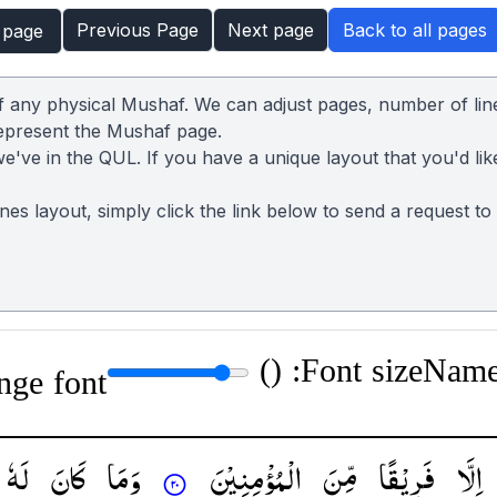
Previous Page
Next page
Back to all pages
 page
of any physical Mushaf. We can adjust pages, number of lin
represent the Mushaf page.
we've in the QUL. If you have a unique layout that you'd lik
lines layout, simply click the link below to send a request t
)
Font size: (
Name:
nge font
اِلَّا
فَرِیْقًا
مِّنَ
الْمُؤْمِنِیْنَ
وَمَا
كَانَ
لَهٗ