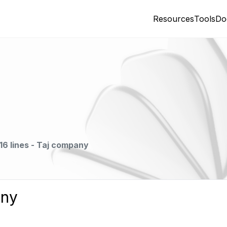
Resources
Tools
Do
16 lines - Taj company
any