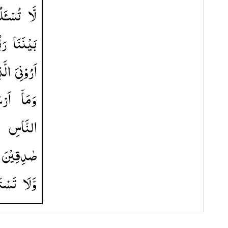
لَّا
تُسْـَٔل
بَیْنَنَا
رَبّ
اَرُوْنِیَ
الَّ
وَمَاۤ
اَرْ
النَّاسِ
صٰدِقِیْنَ
وَّلَا
تَسْت