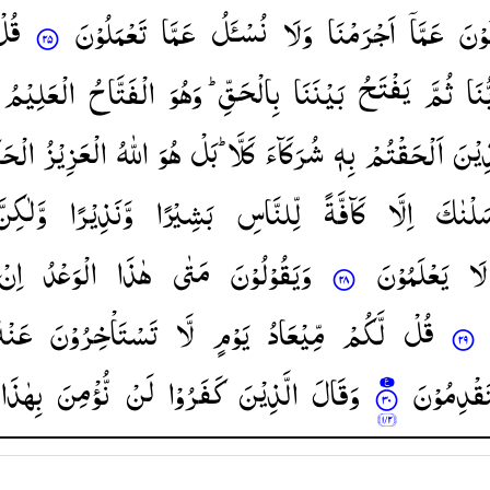
ُوْنَ
عَمَّاۤ
اَجْرَمْنَا
وَلَا
نُسْـَٔلُ
عَمَّا
تَعْمَلُوْنَ
قُل
ُنَا
ثُمَّ
یَفْتَحُ
بَیْنَنَا
بِالْحَقِّ ؕ
وَهُوَ
الْفَتَّاحُ
الْعَلِیْمُ
ذِیْنَ
اَلْحَقْتُمْ
بِهٖ
شُرَكَآءَ
كَلَّا ؕ
بَلْ
هُوَ
اللّٰهُ
الْعَزِیْزُ
الْحَ
سَلْنٰكَ
اِلَّا
كَآفَّةً
لِّلنَّاسِ
بَشِیْرًا
وَّنَذِیْرًا
وَّلٰكِنّ
لَا
یَعْلَمُوْنَ
وَیَقُوْلُوْنَ
مَتٰی
هٰذَا
الْوَعْدُ
اِنْ
قُلْ
لَّكُمْ
مِّیْعَادُ
یَوْمٍ
لَّا
تَسْتَاْخِرُوْنَ
عَنْه
َقْدِمُوْنَ
وَقَالَ
الَّذِیْنَ
كَفَرُوْا
لَنْ
نُّؤْمِنَ
بِهٰذَا