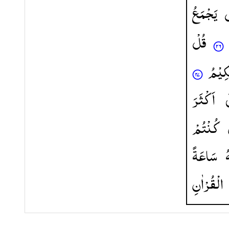
ْ
یَجْمَعُ
قُلْ
كِیْمُ
َ
اَكْثَرَ
كُنْتُمْ
ُ
سَاعَةً
الْقُرْاٰنِ