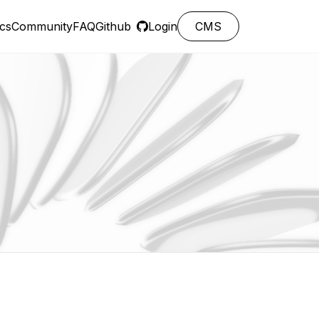
cs
Community
FAQ
Github
Login
CMS