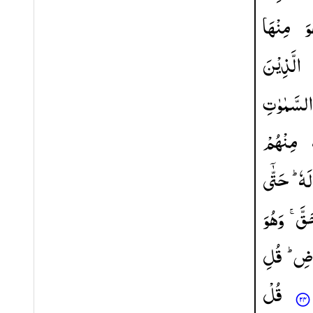
وَ
مِنْهَا
الَّذِیْنَ
السَّمٰوٰتِ
مِنْهُمْ
لَهٗ ؕ
حَتّٰۤی
حَقَّ
وَهُوَ
َرْضِ
قُلِ
قُلْ