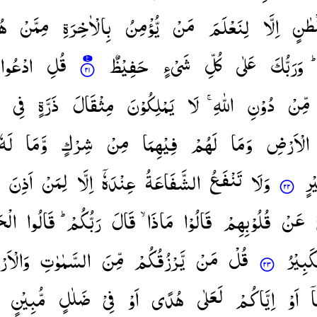
طٰنٍ
اِلَّا
لِنَعْلَمَ
مَنْ
یُّؤْمِنُ
بِالْاٰخِرَةِ
مِمَّنْ
هُ
وَرَبُّكَ
عَلٰی
كُلِّ
شَیْءٍ
حَفِیْظٌ
قُلِ
ادْعُوا
مِّنْ
دُوْنِ
اللّٰهِ ۚ
لَا
یَمْلِكُوْنَ
مِثْقَالَ
ذَرَّةٍ
فِی
الْاَرْضِ
وَمَا
لَهُمْ
فِیْهِمَا
مِنْ
شِرْكٍ
وَّمَا
لَهٗ
ْرٍ
وَلَا
تَنْفَعُ
الشَّفَاعَةُ
عِنْدَهٗۤ
اِلَّا
لِمَنْ
اَذِنَ
عَنْ
قُلُوْبِهِمْ
قَالُوْا
مَاذَا ۙ
قَالَ
رَبُّكُمْ ؕ
قَالُوا
الْ ۚ
كَبِیْرُ
قُلْ
مَنْ
یَّرْزُقُكُمْ
مِّنَ
السَّمٰوٰتِ
وَالْا ؕ
اۤ
اَوْ
اِیَّاكُمْ
لَعَلٰی
هُدًی
اَوْ
فِیْ
ضَلٰلٍ
مُّبِیْنٍ