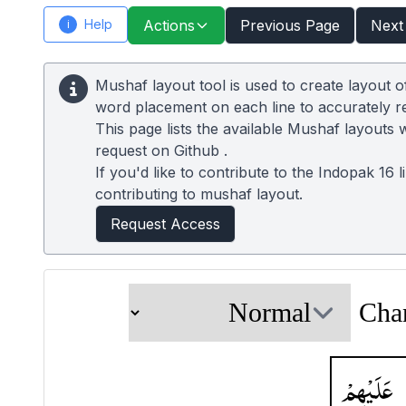
Help
Actions
Previous Page
Next
i
Mushaf layout tool is used to create layout 
word placement on each line to accurately 
This page lists the available Mushaf layouts 
request on
Github
.
If you'd like to contribute to the Indopak 16 
contributing to mushaf layout.
Request Access
Cha
عَلَیْهِمْ