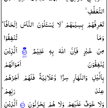
التَّعَفُّفِ ۚ
تَعْرِفُهُمْ
بِسِيْمٰهُمْۚ
لَا
یَسْـَٔلُوْنَ
النَّاسَ
اِلْحَافًا ؕ
وَمَا
تُنْفِقُوْا
مِنْ
خَیْرٍ
فَاِنَّ
اللّٰهَ
بِهٖ
عَلِیْمٌ
اَلَّذِیْنَ
یُنْفِقُوْنَ
اَمْوَالَهُمْ
بِالَّیْلِ
وَالنَّهَارِ
سِرًّا
وَّعَلَانِیَةً
فَلَهُمْ
اَجْرُهُمْ
عِنْدَ
رَبِّهِمْ ۚ
وَلَا
خَوْفٌ
عَلَیْهِمْ
وَلَا
هُمْ
یَحْزَنُوْنَ
اَلَّذِیْنَ