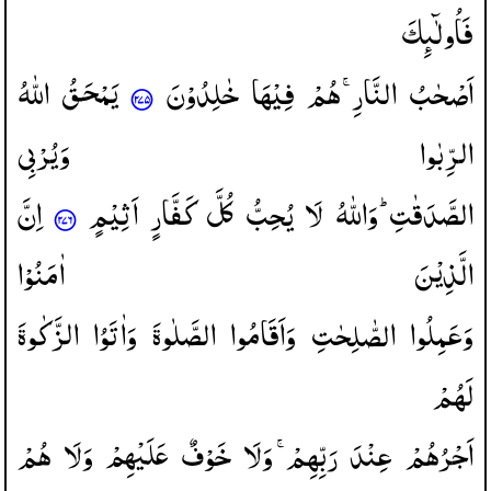
فَاُولٰٓىِٕكَ
اَصْحٰبُ
النَّارِ ۚ
هُمْ
فِیْهَا
خٰلِدُوْنَ
یَمْحَقُ
اللّٰهُ
الرِّبٰوا
وَیُرْبِی
الصَّدَقٰتِ ؕ
وَاللّٰهُ
لَا
یُحِبُّ
كُلَّ
كَفَّارٍ
اَثِیْمٍ
اِنَّ
الَّذِیْنَ
اٰمَنُوْا
وَعَمِلُوا
الصّٰلِحٰتِ
وَاَقَامُوا
الصَّلٰوةَ
وَاٰتَوُا
الزَّكٰوةَ
لَهُمْ
اَجْرُهُمْ
عِنْدَ
رَبِّهِمْ ۚ
وَلَا
خَوْفٌ
عَلَیْهِمْ
وَلَا
هُمْ