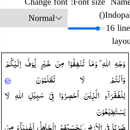
Change font
Font size:
Name
)
(
Indopa
16 lin
layou
وَجْهِ
اللّٰهِ ؕ
وَمَا
تُنْفِقُوْا
مِنْ
خَیْرٍ
یُّوَفَّ
اِلَیْكُمْ
وَاَنْتُمْ
لَا
تُظْلَمُوْنَ
لِلْفُقَرَآءِ
الَّذِیْنَ
اُحْصِرُوْا
فِیْ
سَبِیْلِ
اللّٰهِ
لَا
یَسْتَطِیْعُوْنَ
ضَرْبًا
فِی
الْاَرْضِ ؗ
یَحْسَبُهُمُ
الْجَاهِلُ
اَغْنِیَآءَ
مِنَ