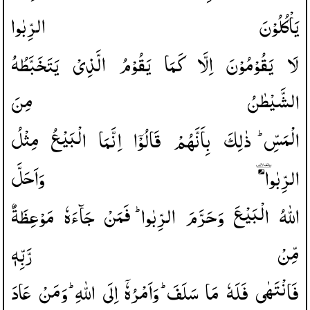
یَاْكُلُوْنَ
الرِّبٰوا
لَا
یَقُوْمُوْنَ
اِلَّا
كَمَا
یَقُوْمُ
الَّذِیْ
یَتَخَبَّطُهُ
الشَّیْطٰنُ
مِنَ
الْمَسِّ ؕ
ذٰلِكَ
بِاَنَّهُمْ
قَالُوْۤا
اِنَّمَا
الْبَیْعُ
مِثْلُ
الرِّبٰوا ۘ
وَاَحَلَّ
اللّٰهُ
الْبَیْعَ
وَحَرَّمَ
الرِّبٰوا ؕ
فَمَنْ
جَآءَهٗ
مَوْعِظَةٌ
مِّنْ
رَّبِّهٖ
فَانْتَهٰی
فَلَهٗ
مَا
سَلَفَ ؕ
وَاَمْرُهٗۤ
اِلَی
اللّٰهِ ؕ
وَمَنْ
عَادَ