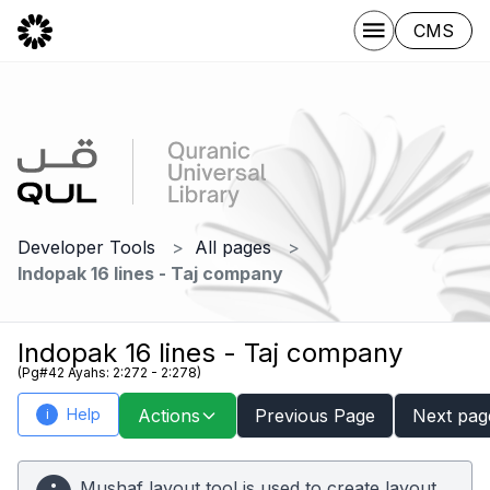
CMS
Developer Tools
All pages
Indopak 16 lines - Taj company
Indopak 16 lines - Taj company
(Pg#42 Ayahs: 2:272 - 2:278)
Help
Actions
Previous Page
Next pag
i
Mushaf layout tool is used to create layout