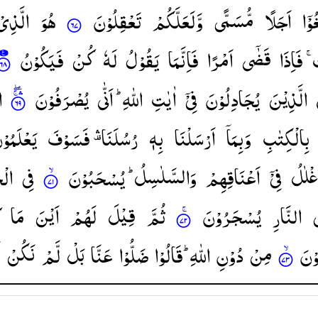
وْۤا
اَجَلًا
مُّسَمًّی
وَّلَعَلَّكُمْ
تَعْقِلُوْنَ
هُوَ
الَّذِیْ
ُ
فَاِذَا
قَضٰۤی
اَمْرًا
فَاِنَّمَا
یَقُوْلُ
لَهٗ
كُنْ
فَیَكُوْنُ
الَّذِیْنَ
یُجَادِلُوْنَ
فِیْۤ
اٰیٰتِ
اللّٰهِ ؕ
اَنّٰی
یُصْرَفُوْنَ
ا
بِالْكِتٰبِ
وَبِمَاۤ
اَرْسَلْنَا
بِهٖ
رُسُلَنَا ۛ۫
فَسَوْفَ
یَعْلَمُوْ
غْلٰلُ
فِیْۤ
اَعْنَاقِهِمْ
وَالسَّلٰسِلُ ؕ
یُسْحَبُوْنَ
فِی
ا ۙ۬
ی
النَّارِ
یُسْجَرُوْنَ
ثُمَّ
قِیْلَ
لَهُمْ
اَیْنَ
مَا
ْنَ
مِنْ
دُوْنِ
اللّٰهِ ؕ
قَالُوْا
ضَلُّوْا
عَنَّا
بَلْ
لَّمْ
نَكُنْ
ن