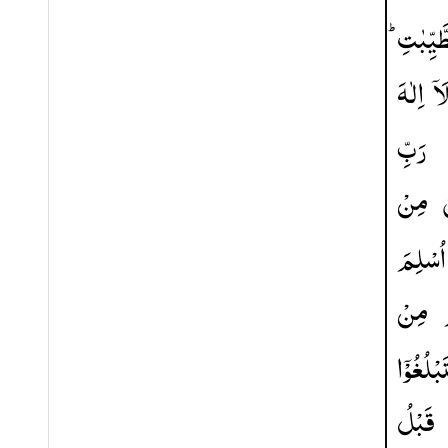
طَّیِّبٰتِ
َاۤ
اِلٰهَ
رَبِّ
مِنْ
اُسْلِمَ
مِنْ
َبْلُغُوْۤا
قَبْلُ