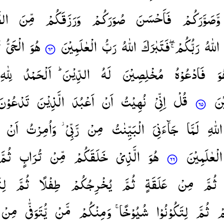
وَّصَوَّرَكُمْ
فَاَحْسَنَ
صُوَرَكُمْ
وَرَزَقَكُمْ
مِّنَ
ال ؕ
اللّٰهُ
رَبُّكُمْ ۖۚ
فَتَبٰرَكَ
اللّٰهُ
رَبُّ
الْعٰلَمِیْنَ
هُوَ
الْحَیُّ
ل
وَ
فَادْعُوْهُ
مُخْلِصِیْنَ
لَهُ
الدِّیْنَ ؕ
اَلْحَمْدُ
لِلّٰهِ
ْنَ
قُلْ
اِنِّیْ
نُهِیْتُ
اَنْ
اَعْبُدَ
الَّذِیْنَ
تَدْعُوْنَ
اللّٰهِ
لَمَّا
جَآءَنِیَ
الْبَیِّنٰتُ
مِنْ
رَّبِّیْ ؗ
وَاُمِرْتُ
اَنْ
الْعٰلَمِیْنَ
هُوَ
الَّذِیْ
خَلَقَكُمْ
مِّنْ
تُرَابٍ
ثُمَّ
ثُمَّ
مِنْ
عَلَقَةٍ
ثُمَّ
یُخْرِجُكُمْ
طِفْلًا
ثُمَّ
لِت
مْ
ثُمَّ
لِتَكُوْنُوْا
شُیُوْخًا ۚ
وَمِنْكُمْ
مَّنْ
یُّتَوَفّٰی
مِنْ