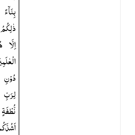
بِنَآءً
ذٰلِكُمُ
اِلَّا
هُ
الْعٰلَمِی
دُوْنِ
لِرَبِّ
نُّطْفَةٍ
اَشُدَّكُ