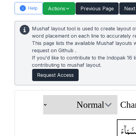
Help
Actions
Previous Page
Next
i
Mushaf layout tool is used to create layout 
word placement on each line to accurately 
This page lists the available Mushaf layouts 
request on
Github
.
If you'd like to contribute to the Indopak 16 
contributing to mushaf layout.
Request Access
Cha
لسَّمَآءَ