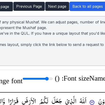
Previous Page
Next page
Back to all pages
 page
of any physical Mushaf. We can adjust pages, number of lin
represent the Mushaf page.
we've in the QUL. If you have a unique layout that you'd lik
lines layout, simply click the link below to send a request t
)
Font size: (
Name:
nge font
وْنَ
اَللّٰهُ
الَّذِیْ
جَعَلَ
لَكُمُ
الْاَرْضَ
قَرَارًا
وَّا