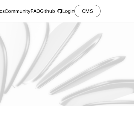
cs
Community
FAQ
Github
Login
CMS