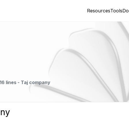
Resources
Tools
Do
16 lines - Taj company
any