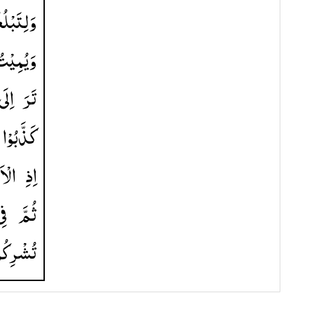
وَلِتَبْلُغُ
وَیُمِیْت ۚ
تَرَ
اِلَی
كَذَّبُوْا
اِذِ
الْاَ
ثُمَّ
فِ
تُشْرِكُو