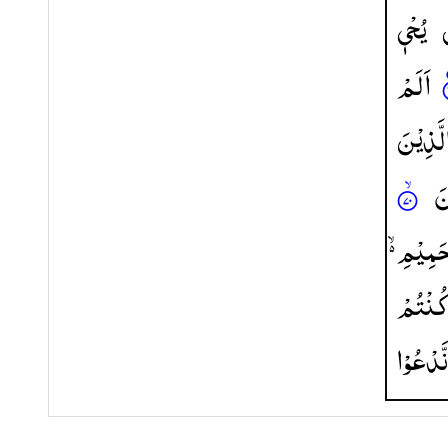
یُحْیٖ
اَلَمْ
لَّذِیْنَ
نَ
لْحَمِیْمِ
كُنْتُمْ
َّدْعُوْا