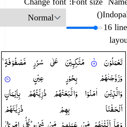
Change font
Font size:
Name
)
(
Indopa
16 lin
layou
تَعْمَلُوْنَ
مُتَّكِـِٕیْنَ
عَلٰی
سُرُرٍ
مَّصْفُوْفَةٍ ۚ
وَزَوَّجْنٰهُمْ
بِحُوْرٍ
عِیْنٍ
وَالَّذِیْنَ
اٰمَنُوْا
وَاتَّبَعَتْهُمْ
ذُرِّیَّتُهُمْ
بِاِیْمَانٍ
اَلْحَقْنَا
بِهِمْ
ذُرِّیَّتَهُمْ
وَمَاۤ
اَلَتْنٰهُمْ
مِّنْ
عَمَلِهِمْ
مِّنْ
شَیْءٍ ؕ
كُلُّ
امْرِىۢ