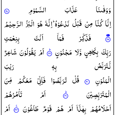
وَوَقٰىنَا
عَذَابَ
السَّمُوْمِ
اِنَّا
كُنَّا
مِنْ
قَبْلُ
نَدْعُوْهُ ؕ
اِنَّهٗ
هُوَ
الْبَرُّ
الرَّحِیْمُ
فَذَكِّرْ
فَمَاۤ
اَنْتَ
بِنِعْمَتِ
رَبِّكَ
بِكَاهِنٍ
وَّلَا
مَجْنُوْنٍ
اَمْ
یَقُوْلُوْنَ
شَاعِرٌ
نَّتَرَبَّصُ
بِهٖ
رَیْبَ
الْمَنُوْنِ
قُلْ
تَرَبَّصُوْا
فَاِنِّیْ
مَعَكُمْ
مِّنَ
الْمُتَرَبِّصِیْنَ
اَمْ
تَاْمُرُهُمْ
اَحْلَامُهُمْ
بِهٰذَاۤ
اَمْ
هُمْ
قَوْمٌ
طَاغُوْنَ
اَمْ