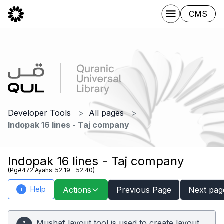
CMS
Developer Tools
All pages
Indopak 16 lines - Taj company
Indopak 16 lines - Taj company
(Pg#472 Ayahs: 52:19 - 52:40)
Help
Actions
Previous Page
Next pag
i
Mushaf layout tool is used to create layout