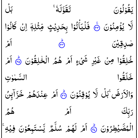
یَقُوْلُوْنَ
تَقَوَّلَهٗ ۚ
بَلْ
لَّا
یُؤْمِنُوْنَ
فَلْیَاْتُوْا
بِحَدِیْثٍ
مِّثْلِهٖۤ
اِنْ
كَانُوْا
صٰدِقِیْنَ
اَمْ
خُلِقُوْا
مِنْ
غَیْرِ
شَیْءٍ
اَمْ
هُمُ
الْخٰلِقُوْنَ
اَمْ
خَلَقُوا
السَّمٰوٰتِ
وَالْاَرْضَ ۚ
بَلْ
لَّا
یُوْقِنُوْنَ
اَمْ
عِنْدَهُمْ
خَزَآىِٕنُ
رَبِّكَ
اَمْ
هُمُ
الْمُصَۜیْطِرُوْنَ
اَمْ
لَهُمْ
سُلَّمٌ
یَّسْتَمِعُوْنَ
فِیْهِ ۚ