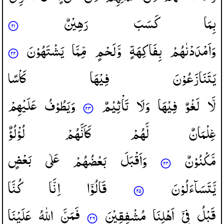
بِمَا
كَسَبَ
رَهِیْنٌ
وَاَمْدَدْنٰهُمْ
بِفَاكِهَةٍ
وَّلَحْمٍ
مِّمَّا
یَشْتَهُوْنَ
یَتَنَازَعُوْنَ
فِیْهَا
كَاْسًا
لَّا
لَغْوٌ
فِیْهَا
وَلَا
تَاْثِیْمٌ
وَیَطُوْفُ
عَلَیْهِمْ
غِلْمَانٌ
لَّهُمْ
كَاَنَّهُمْ
لُؤْلُؤٌ
مَّكْنُوْنٌ
وَاَقْبَلَ
بَعْضُهُمْ
عَلٰی
بَعْضٍ
یَّتَسَآءَلُوْنَ
قَالُوْۤا
اِنَّا
كُنَّا
قَبْلُ
فِیْۤ
اَهْلِنَا
مُشْفِقِیْنَ
فَمَنَّ
اللّٰهُ
عَلَیْنَا