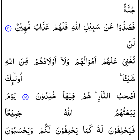
جُنَّةً
فَصَدُّوْا
عَنْ
سَبِیْلِ
اللّٰهِ
فَلَهُمْ
عَذَابٌ
مُّهِیْنٌ
لَنْ
تُغْنِیَ
عَنْهُمْ
اَمْوَالُهُمْ
وَلَاۤ
اَوْلَادُهُمْ
مِّنَ
اللّٰهِ
شَیْـًٔا ؕ
اُولٰٓىِٕكَ
اَصْحٰبُ
النَّارِ ؕ
هُمْ
فِیْهَا
خٰلِدُوْنَ
یَوْمَ
یَبْعَثُهُمُ
اللّٰهُ
جَمِیْعًا
فَیَحْلِفُوْنَ
لَهٗ
كَمَا
یَحْلِفُوْنَ
لَكُمْ
وَیَحْسَبُوْنَ