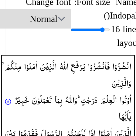
Change font
Font size:
Name
)
(
Indopa
16 lin
layou
انْشُزُوْا
فَانْشُزُوْا
یَرْفَعِ
اللّٰهُ
الَّذِیْنَ
اٰمَنُوْا
مِنْكُمْ ۙ
وَالَّذِیْنَ
اُوْتُوا
الْعِلْمَ
دَرَجٰتٍ ؕ
وَاللّٰهُ
بِمَا
تَعْمَلُوْنَ
خَبِیْرٌ
یٰۤاَیُّهَا
الَّذِیْنَ
اٰمَنُوْۤا
اِذَا
نَاجَیْتُمُ
الرَّسُوْلَ
فَقَدِّمُوْا
بَیْنَ