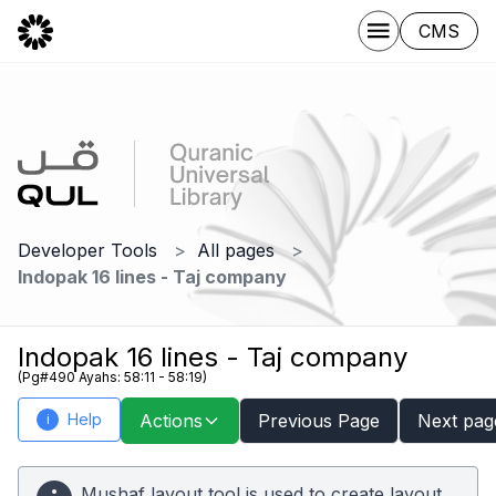
CMS
Developer Tools
All pages
Indopak 16 lines - Taj company
Indopak 16 lines - Taj company
(Pg#490 Ayahs: 58:11 - 58:19)
Help
Actions
Previous Page
Next pag
i
Mushaf layout tool is used to create layout