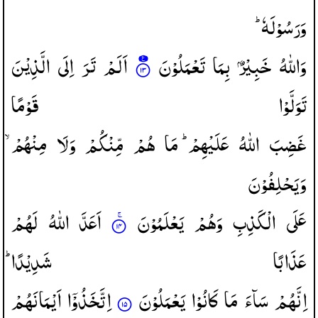
وَرَسُوْلَهٗ ؕ
وَاللّٰهُ
خَبِیْرٌ
بِمَا
تَعْمَلُوْنَ
اَلَمْ
تَرَ
اِلَی
الَّذِیْنَ
تَوَلَّوْا
قَوْمًا
غَضِبَ
اللّٰهُ
عَلَیْهِمْ ؕ
مَا
هُمْ
مِّنْكُمْ
وَلَا
مِنْهُمْ ۙ
وَیَحْلِفُوْنَ
عَلَی
الْكَذِبِ
وَهُمْ
یَعْلَمُوْنَ
اَعَدَّ
اللّٰهُ
لَهُمْ
عَذَابًا
شَدِیْدًا ؕ
اِنَّهُمْ
سَآءَ
مَا
كَانُوْا
یَعْمَلُوْنَ
اِتَّخَذُوْۤا
اَیْمَانَهُمْ