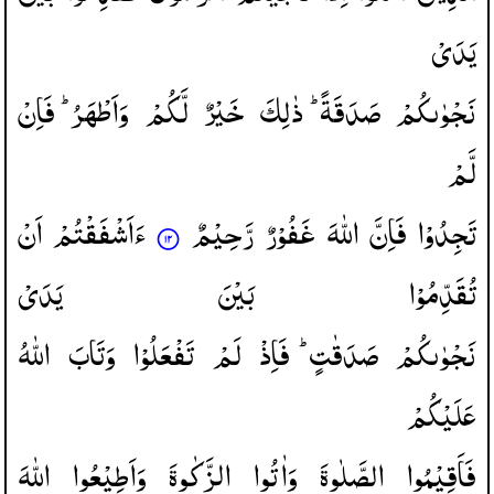
یَدَیْ
نَجْوٰىكُمْ
صَدَقَةً ؕ
ذٰلِكَ
خَیْرٌ
لَّكُمْ
وَاَطْهَرُ ؕ
فَاِنْ
لَّمْ
تَجِدُوْا
فَاِنَّ
اللّٰهَ
غَفُوْرٌ
رَّحِیْمٌ
ءَاَشْفَقْتُمْ
اَنْ
تُقَدِّمُوْا
بَیْنَ
یَدَیْ
نَجْوٰىكُمْ
صَدَقٰتٍ ؕ
فَاِذْ
لَمْ
تَفْعَلُوْا
وَتَابَ
اللّٰهُ
عَلَیْكُمْ
فَاَقِیْمُوا
الصَّلٰوةَ
وَاٰتُوا
الزَّكٰوةَ
وَاَطِیْعُوا
اللّٰهَ