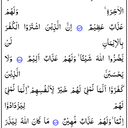
الْاٰخِرَةِ ۚ
وَلَهُمْ
عَذَابٌ
عَظِیْمٌ
اِنَّ
الَّذِیْنَ
اشْتَرَوُا
الْكُفْرَ
بِالْاِیْمَانِ
لَنْ
یَّضُرُّوا
اللّٰهَ
شَیْـًٔا ۚ
وَلَهُمْ
عَذَابٌ
اَلِیْمٌ
وَلَا
یَحْسَبَنَّ
الَّذِیْنَ
كَفَرُوْۤا
اَنَّمَا
نُمْلِیْ
لَهُمْ
خَیْرٌ
لِّاَنْفُسِهِمْ ؕ
اِنَّمَا
نُمْلِیْ
لَهُمْ
لِیَزْدَادُوْۤا
اِثْمًا ۚ
وَلَهُمْ
عَذَابٌ
مُّهِیْنٌ
مَا
كَانَ
اللّٰهُ
لِیَذَرَ