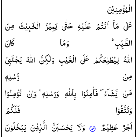
الْمُؤْمِنِیْنَ
عَلٰی
مَاۤ
اَنْتُمْ
عَلَیْهِ
حَتّٰی
یَمِیْزَ
الْخَبِیْثَ
مِنَ
الطَّیِّبِ ؕ
وَمَا
كَانَ
اللّٰهُ
لِیُطْلِعَكُمْ
عَلَی
الْغَیْبِ
وَلٰكِنَّ
اللّٰهَ
یَجْتَبِیْ
مِنْ
رُّسُلِهٖ
مَنْ
یَّشَآءُ ۪
فَاٰمِنُوْا
بِاللّٰهِ
وَرُسُلِهٖ ۚ
وَاِنْ
تُؤْمِنُوْا
وَتَتَّقُوْا
فَلَكُمْ
اَجْرٌ
عَظِیْمٌ
وَلَا
یَحْسَبَنَّ
الَّذِیْنَ
یَبْخَلُوْنَ