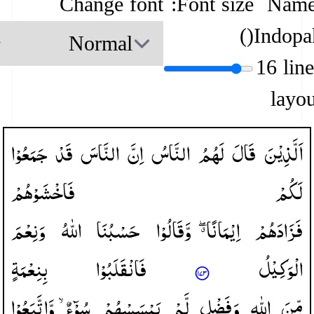
Change font
Font size:
Name
)
(
Indopa
16 lin
layou
اَلَّذِیْنَ
قَالَ
لَهُمُ
النَّاسُ
اِنَّ
النَّاسَ
قَدْ
جَمَعُوْا
لَكُمْ
فَاخْشَوْهُمْ
فَزَادَهُمْ
اِیْمَانًا ۖۗ
وَّقَالُوْا
حَسْبُنَا
اللّٰهُ
وَنِعْمَ
الْوَكِیْلُ
فَانْقَلَبُوْا
بِنِعْمَةٍ
مِّنَ
اللّٰهِ
وَفَضْلٍ
لَّمْ
یَمْسَسْهُمْ
سُوْٓءٌ ۙ
وَّاتَّبَعُوْا