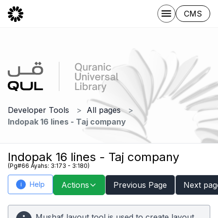
CMS
Developer Tools
All pages
Indopak 16 lines - Taj company
Indopak 16 lines - Taj company
(Pg#66 Ayahs: 3:173 - 3:180)
Help
Actions
Previous Page
Next pag
i
Mushaf layout tool is used to create layout