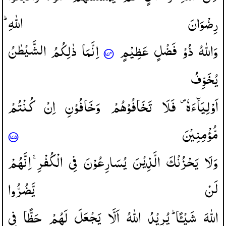
رِضْوَانَ
اللّٰهِ ؕ
وَاللّٰهُ
ذُوْ
فَضْلٍ
عَظِیْمٍ
اِنَّمَا
ذٰلِكُمُ
الشَّیْطٰنُ
یُخَوِّفُ
اَوْلِیَآءَهٗ ۪
فَلَا
تَخَافُوْهُمْ
وَخَافُوْنِ
اِنْ
كُنْتُمْ
مُّؤْمِنِیْنَ
وَلَا
یَحْزُنْكَ
الَّذِیْنَ
یُسَارِعُوْنَ
فِی
الْكُفْرِ ۚ
اِنَّهُمْ
لَنْ
یَّضُرُّوا
اللّٰهَ
شَیْـًٔا ؕ
یُرِیْدُ
اللّٰهُ
اَلَّا
یَجْعَلَ
لَهُمْ
حَظًّا
فِی