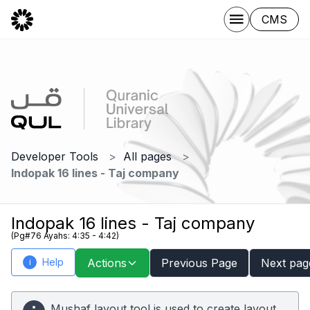
CMS
Developer Tools
All pages
Indopak 16 lines - Taj company
Indopak 16 lines - Taj company
(Pg#76 Ayahs: 4:35 - 4:42)
Help
Actions
Previous Page
Next pag
i
Mushaf layout tool is used to create layout