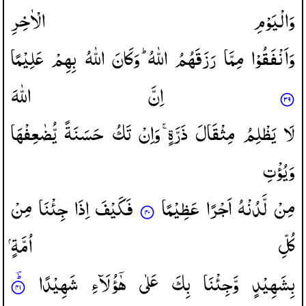
وَالْیَوْمِ
الْاٰخِرِ
وَاَنْفَقُوْا
مِمَّا
رَزَقَهُمُ
اللّٰهُ ؕ
وَكَانَ
اللّٰهُ
بِهِمْ
عَلِیْمًا
اِنَّ
اللّٰهَ
لَا
یَظْلِمُ
مِثْقَالَ
ذَرَّةٍ ۚ
وَاِنْ
تَكُ
حَسَنَةً
یُّضٰعِفْهَا
وَیُؤْتِ
مِنْ
لَّدُنْهُ
اَجْرًا
عَظِیْمًا
فَكَیْفَ
اِذَا
جِئْنَا
مِنْ
كُلِّ
اُمَّةٍ
بِشَهِیْدٍ
وَّجِئْنَا
بِكَ
عَلٰی
هٰۤؤُلَآءِ
شَهِیْدًا