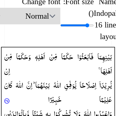
Change font
Font size:
Name
)
(
Indopa
16 lin
layou
بَیْنِهِمَا
فَابْعَثُوْا
حَكَمًا
مِّنْ
اَهْلِهٖ
وَحَكَمًا
مِّنْ
اَهْلِهَا ۚ
اِنْ
یُّرِیْدَاۤ
اِصْلَاحًا
یُّوَفِّقِ
اللّٰهُ
بَیْنَهُمَا ؕ
اِنَّ
اللّٰهَ
كَانَ
عَلِیْمًا
خَبِیْرًا
وَاعْبُدُوا
اللّٰهَ
وَلَا
تُشْرِكُوْا
بِهٖ
شَیْـًٔا
وَّبِالْوَالِدَیْنِ