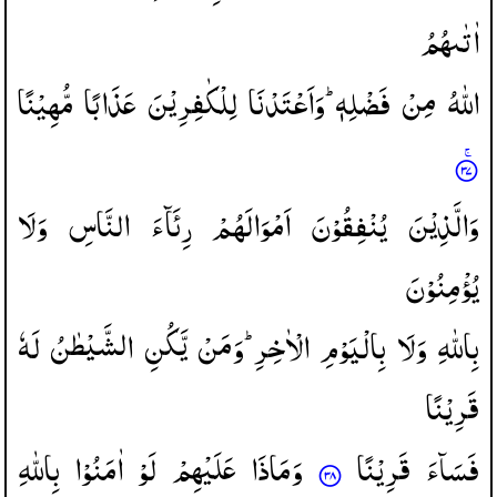
اٰتٰىهُمُ
اللّٰهُ
مِنْ
فَضْلِهٖ ؕ
وَاَعْتَدْنَا
لِلْكٰفِرِیْنَ
عَذَابًا
مُّهِیْنًا
وَالَّذِیْنَ
یُنْفِقُوْنَ
اَمْوَالَهُمْ
رِئَآءَ
النَّاسِ
وَلَا
یُؤْمِنُوْنَ
بِاللّٰهِ
وَلَا
بِالْیَوْمِ
الْاٰخِرِ ؕ
وَمَنْ
یَّكُنِ
الشَّیْطٰنُ
لَهٗ
قَرِیْنًا
فَسَآءَ
قَرِیْنًا
وَمَاذَا
عَلَیْهِمْ
لَوْ
اٰمَنُوْا
بِاللّٰهِ