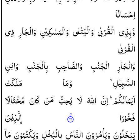
اِحْسَانًا
وَّبِذِی
الْقُرْبٰی
وَالْیَتٰمٰی
وَالْمَسٰكِیْنِ
وَالْجَارِ
ذِی
الْقُرْبٰی
وَالْجَارِ
الْجُنُبِ
وَالصَّاحِبِ
بِالْجَنْۢبِ
وَابْنِ
السَّبِیْلِ ۙ
وَمَا
مَلَكَتْ
اَیْمَانُكُمْ ؕ
اِنَّ
اللّٰهَ
لَا
یُحِبُّ
مَنْ
كَانَ
مُخْتَالًا
فَخُوْرَا
لَّذِیْنَ
یَبْخَلُوْنَ
وَیَاْمُرُوْنَ
النَّاسَ
بِالْبُخْلِ
وَیَكْتُمُوْنَ
مَاۤ