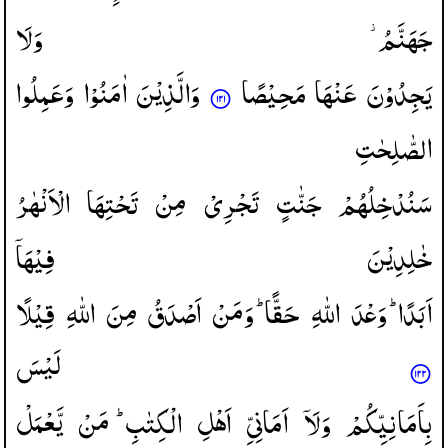
جَهَنَّمُ ؗ
وَلَا
یَجِدُوْنَ
عَنْهَا
مَحِیْصًا
وَالَّذِیْنَ
اٰمَنُوْا
وَعَمِلُوا
الصّٰلِحٰتِ
سَنُدْخِلُهُمْ
جَنّٰتٍ
تَجْرِیْ
مِنْ
تَحْتِهَا
الْاَنْهٰرُ
خٰلِدِیْنَ
فِیْهَاۤ
اَبَدًا ؕ
وَعْدَ
اللّٰهِ
حَقًّا ؕ
وَمَنْ
اَصْدَقُ
مِنَ
اللّٰهِ
قِیْلًا
لَیْسَ
بِاَمَانِیِّكُمْ
وَلَاۤ
اَمَانِیِّ
اَهْلِ
الْكِتٰبِ ؕ
مَنْ
یَّعْمَلْ