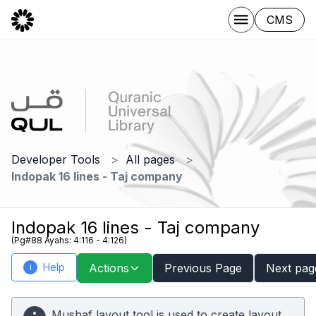
CMS
Developer Tools
All pages
Indopak 16 lines - Taj company
Indopak 16 lines - Taj company
(Pg#88 Ayahs: 4:116 - 4:126)
Help
Actions
Previous Page
Next pag
i
Mushaf layout tool is used to create layout