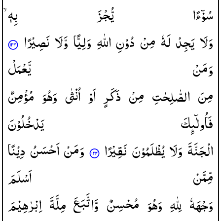
سُوْٓءًا
یُّجْزَ
بِهٖ ۙ
وَلَا
یَجِدْ
لَهٗ
مِنْ
دُوْنِ
اللّٰهِ
وَلِیًّا
وَّلَا
نَصِیْرًا
وَمَنْ
یَّعْمَلْ
مِنَ
الصّٰلِحٰتِ
مِنْ
ذَكَرٍ
اَوْ
اُ
وَهُوَ
مُؤْمِنٌ
فَاُولٰٓىِٕكَ
یَدْخُلُوْنَ
الْجَنَّةَ
وَلَا
یُظْلَمُوْنَ
نَقِیْرًا
وَمَنْ
اَحْسَنُ
دِیْنًا
مِّمَّنْ
اَسْلَمَ
وَجْهَهٗ
لِلّٰهِ
وَهُوَ
مُحْسِنٌ
وَّاتَّبَعَ
مِلَّةَ
اِبْرٰهِیْمَ