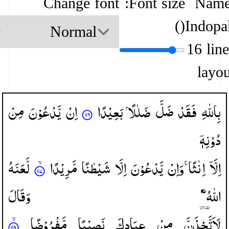
Change font
Font size:
Name
)
(
Indopa
16 lin
layou
بِاللّٰهِ
فَقَدْ
ضَلَّ
ضَلٰلًا
بَعِیْدًا
اِنْ
یَّدْعُوْنَ
مِنْ
دُوْنِهٖۤ
اِلَّاۤ
اِنٰثًا ۚ
وَاِنْ
یَّدْعُوْنَ
اِلَّا
شَیْطٰنًا
مَّرِیْدًا
لَّعَنَهُ
اللّٰهُ ۘ
وَقَالَ
لَاَتَّخِذَنَّ
مِنْ
عِبَادِكَ
نَصِیْبًا
مَّفْرُوْضًا