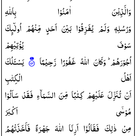
وَالَّذِیْنَ
اٰمَنُوْا
بِاللّٰهِ
وَرُسُلِهٖ
وَلَمْ
یُفَرِّقُوْا
بَیْنَ
اَحَدٍ
مِّنْهُمْ
اُولٰٓىِٕكَ
سَوْفَ
یُؤْتِیْهِمْ
اُجُوْرَهُمْ ؕ
وَكَانَ
اللّٰهُ
غَفُوْرًا
رَّحِیْمًا
یَسْـَٔلُكَ
اَهْلُ
الْكِتٰبِ
اَنْ
تُنَزِّلَ
عَلَیْهِمْ
كِتٰبًا
مِّنَ
السَّمَآءِ
فَقَدْ
سَاَلُوْا
مُوْسٰۤی
اَكْبَرَ
مِنْ
ذٰلِكَ
فَقَالُوْۤا
اَرِنَا
اللّٰهَ
جَهْرَةً
فَاَخَذَتْهُمُ