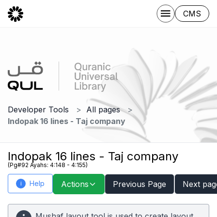
CMS
Developer Tools
All pages
Indopak 16 lines - Taj company
Indopak 16 lines - Taj company
(Pg#92 Ayahs: 4:148 - 4:155)
Help
Actions
Previous Page
Next pag
i
Mushaf layout tool is used to create layout