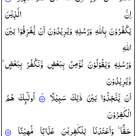
اِنَّ
الَّذِیْنَ
یَكْفُرُوْنَ
بِاللّٰهِ
وَرُسُلِهٖ
وَیُرِیْدُوْنَ
اَنْ
یُّفَرِّقُوْا
بَیْنَ
اللّٰهِ
وَرُسُلِهٖ
وَیَقُوْلُوْنَ
نُؤْمِنُ
بِبَعْضٍ
وَّنَكْفُرُ
بِبَعْضٍ ۙ
وَّیُرِیْدُوْنَ
اَنْ
یَّتَّخِذُوْا
بَیْنَ
ذٰلِكَ
سَبِیْلًا
اُولٰٓىِٕكَ
هُمُ
الْكٰفِرُوْنَ
حَقًّا ۚ
وَاَعْتَدْنَا
لِلْكٰفِرِیْنَ
عَذَابًا
مُّهِیْنًا