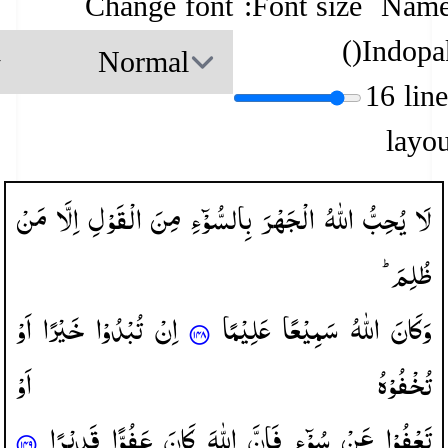
Change font
Font size:
Name
)
(
Indopa
16 lin
layou
لَا
یُحِبُّ
اللّٰهُ
الْجَهْرَ
بِالسُّوْٓءِ
مِنَ
الْقَوْلِ
اِلَّا
مَنْ
ظُلِمَ ؕ
وَكَانَ
اللّٰهُ
سَمِیْعًا
عَلِیْمًا
اِنْ
تُبْدُوْا
خَیْرًا
اَوْ
تُخْفُوْهُ
اَوْ
تَعْفُوْا
عَنْ
سُوْٓءٍ
فَاِنَّ
اللّٰهَ
كَانَ
عَفُوًّا
قَدِیْرًا