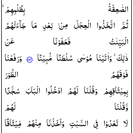
الصّٰعِقَةُ
بِظُلْمِهِمْ ۚ
ثُمَّ
اتَّخَذُوا
الْعِجْلَ
مِنْ
بَعْدِ
مَا
جَآءَتْهُمُ
الْبَیِّنٰتُ
فَعَفَوْنَا
عَنْ
ذٰلِكَ ۚ
وَاٰتَیْنَا
مُوْسٰی
سُلْطٰنًا
مُّبِیْنًا
وَرَفَعْنَا
فَوْقَهُمُ
الطُّوْرَ
بِمِیْثَاقِهِمْ
وَقُلْنَا
لَهُمُ
ادْخُلُوا
الْبَابَ
سُجَّدًا
وَّقُلْنَا
لَهُمْ
لَا
تَعْدُوْا
فِی
السَّبْتِ
وَاَخَذْنَا
مِنْهُمْ
مِّیْثَاقًا