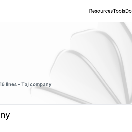
Resources
Tools
Do
16 lines - Taj company
any