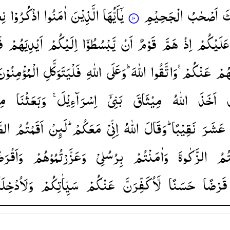
ِكَ
اَصْحٰبُ
الْجَحِیْمِ
یٰۤاَیُّهَا
الَّذِیْنَ
اٰمَنُوا
اذْكُرُوْا
نِ
عَلَیْكُمْ
اِذْ
هَمَّ
قَوْمٌ
اَنْ
یَّبْسُطُوْۤا
اِلَیْكُمْ
اَیْدِیَهُمْ
ف
هُمْ
عَنْكُمْ ۚ
وَاتَّقُوا
اللّٰهَ ؕ
وَعَلَی
اللّٰهِ
فَلْیَتَوَكَّلِ
الْمُؤْمِنُوْن
ْ
اَخَذَ
اللّٰهُ
مِیْثَاقَ
بَنِیْۤ
اِسْرَآءِیْلَ ۚ
وَبَعَثْنَا
مِ
عَشَرَ
نَقِیْبًا ؕ
وَقَالَ
اللّٰهُ
اِنِّیْ
مَعَكُمْ ؕ
لَىِٕنْ
اَقَمْتُمُ
الصّ
تُمُ
الزَّكٰوةَ
وَاٰمَنْتُمْ
بِرُسُلِیْ
وَعَزَّرْتُمُوْهُمْ
وَاَقْرَ
قَرْضًا
حَسَنًا
لَّاُكَفِّرَنَّ
عَنْكُمْ
سَیِّاٰتِكُمْ
وَلَاُدْخِلَ