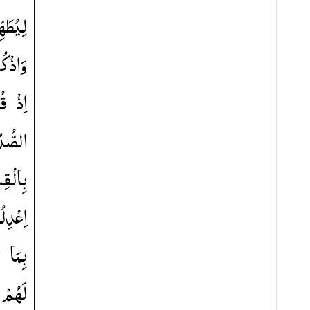
لِیُطَه
وَاذْكُر
اِذْ
قُ
الصُّدُ
بِالْق ؗ
اِعْدِلُ ۫
بِمَا
ت
لَهُمْ