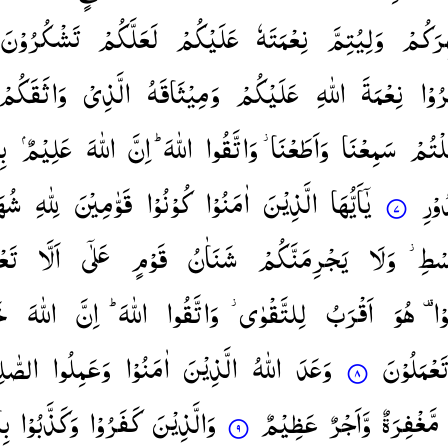
ِّرَكُمْ
وَلِیُتِمَّ
نِعْمَتَهٗ
عَلَیْكُمْ
لَعَلَّكُمْ
تَشْكُرُوْنَ
ُوْا
نِعْمَةَ
اللّٰهِ
عَلَیْكُمْ
وَمِیْثَاقَهُ
الَّذِیْ
وَاثَقَكُمْ
لْتُمْ
سَمِعْنَا
وَاَطَعْنَا ؗ
وَاتَّقُوا
اللّٰهَ ؕ
اِنَّ
اللّٰهَ
عَلِیْمٌۢ
بِ
وْرِ
یٰۤاَیُّهَا
الَّذِیْنَ
اٰمَنُوْا
كُوْنُوْا
قَوّٰمِیْنَ
لِلّٰهِ
شُهَ
ِسْطِ
وَلَا
یَجْرِمَنَّكُمْ
شَنَاٰنُ
قَوْمٍ
عَلٰۤی
اَلَّا
تَ ؕ
وْا
هُوَ
اَقْرَبُ
لِلتَّقْوٰی ؗ
وَاتَّقُوا
اللّٰهَ ؕ
اِنَّ
اللّٰهَ
خ
َعْمَلُوْنَ
وَعَدَ
اللّٰهُ
الَّذِیْنَ
اٰمَنُوْا
وَعَمِلُوا
الصّٰ ۙ
مَّغْفِرَةٌ
وَّاَجْرٌ
عَظِیْمٌ
وَالَّذِیْنَ
كَفَرُوْا
وَكَذَّبُوْا
بِا