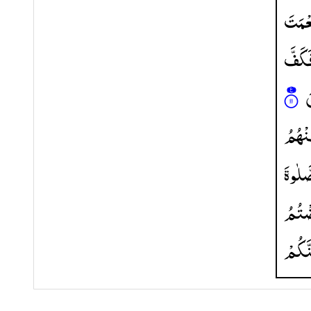
عْمَتَ
َكَفَّ
َ
نْهُمُ
َلٰوةَ
ضْتُمُ
نَّكُمْ