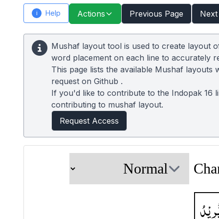
Help
Actions
Previous Page
Next
i
Mushaf layout tool is used to create layout 
word placement on each line to accurately 
This page lists the available Mushaf layouts 
request on
Github
.
If you'd like to contribute to the Indopak 16 
contributing to mushaf layout.
Request Access
Cha
ُّرِیْدُ