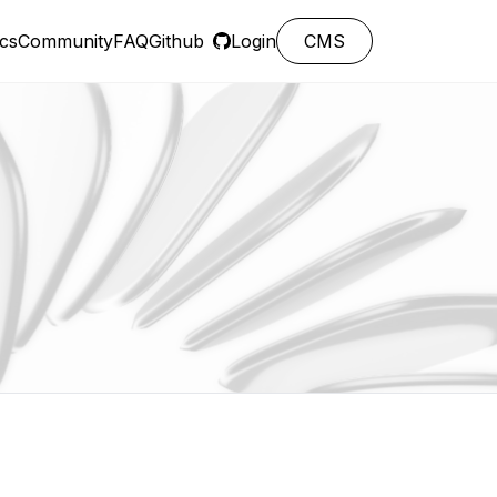
cs
Community
FAQ
Github
Login
CMS