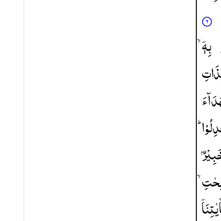
بِهٖۤ ۙ
ذَاتِ
دَآءَ
عْدِلُوْا
َبِیْرٌ
لِحٰتِ
ٰیٰتِنَاۤ