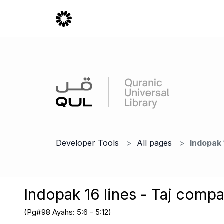
Developer Tools
All pages
Indopak 
Indopak 16 lines - Taj comp
(Pg#98 Ayahs: 5:6 - 5:12)