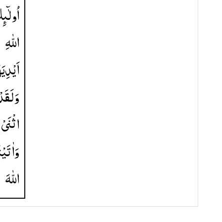
اُولٰٓىٕ
اللّٰهِ
اَیْدِیَ
وَلَقَد
اثْنَیْ
وَاٰتَیْ
اللّٰهَ