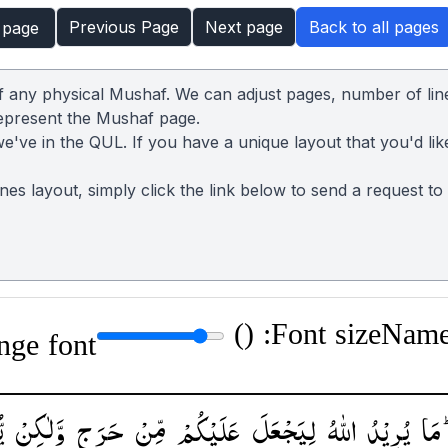
Previous Page
Next page
Back to all pages
 page
of any physical Mushaf. We can adjust pages, number of lin
represent the Mushaf page.
we've in the QUL. If you have a unique layout that you'd lik
lines layout, simply click the link below to send a request t
)
Font size: (
Name:
nge font
مَا
یُرِیْدُ
اللّٰهُ
لِیَجْعَلَ
عَلَیْكُمْ
مِّنْ
حَرَجٍ
وَّلٰكِنْ
ی