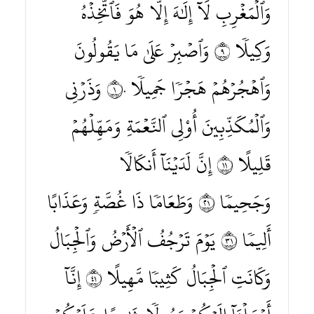
وَٱلۡمَغۡرِبِ لَآ إِلَٰهَ إِلَّا هُوَ فَٱتَّخِذۡهُ
وَكِيلٗا ٩ وَٱصۡبِرۡ عَلَىٰ مَا يَقُولُونَ
وَٱهۡجُرۡهُمۡ هَجۡرٗا جَمِيلٗا ١٠ وَذَرۡنِي
وَٱلۡمُكَذِّبِينَ أُوْلِي ٱلنَّعۡمَةِ وَمَهِّلۡهُمۡ
قَلِيلًا ١١ إِنَّ لَدَيۡنَآ أَنكَالٗا
وَجَحِيمٗا ١٢ وَطَعَامٗا ذَا غُصَّةٖ وَعَذَابًا
أَلِيمٗا ١٣ يَوۡمَ تَرۡجُفُ ٱلۡأَرۡضُ وَٱلۡجِبَالُ
وَكَانَتِ ٱلۡجِبَالُ كَثِيبٗا مَّهِيلًا ١٤ إِنَّآ