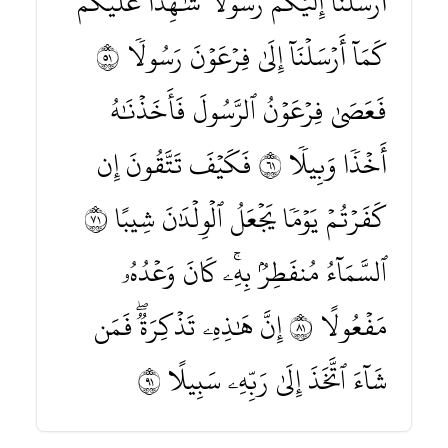
أَرۡسَلۡنَآ إِلَيۡكُمۡ رَسُولٗا شَٰهِدًا عَلَيۡكُمۡ
كَمَآ أَرۡسَلۡنَآ إِلَىٰ فِرۡعَوۡنَ رَسُولٗا ١٥
فَعَصَىٰ فِرۡعَوۡنُ ٱلرَّسُولَ فَأَخَذۡنَٰهُ
أَخۡذٗا وَبِيلٗا ١٦ فَكَيۡفَ تَتَّقُونَ إِن
كَفَرۡتُمۡ يَوۡمٗا يَجۡعَلُ ٱلۡوِلۡدَٰنَ شِيبًا ١٧
ٱلسَّمَآءُ مُنفَطِرُۢ بِهِۦۚ كَانَ وَعۡدُهُۥ
مَفۡعُولًا ١٨ إِنَّ هَٰذِهِۦ تَذۡكِرَةٞۖ فَمَن
شَآءَ ٱتَّخَذَ إِلَىٰ رَبِّهِۦ سَبِيلًا ١٩