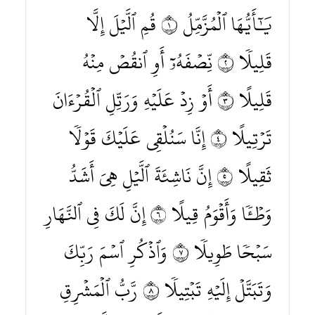
يَٰٓأَيُّهَا ٱلۡمُزَّمِّلُ ١ قُمِ ٱلَّيۡلَ إِلَّا
قَلِيلٗا ٢ نِّصۡفَهُۥٓ أَوِ ٱنقُصۡ مِنۡهُ
قَلِيلًا ٣ أَوۡ زِدۡ عَلَيۡهِ وَرَتِّلِ ٱلۡقُرۡءَانَ
تَرۡتِيلًا ٤ إِنَّا سَنُلۡقِي عَلَيۡكَ قَوۡلٗا
ثَقِيلًا ٥ إِنَّ نَاشِئَةَ ٱلَّيۡلِ هِيَ أَشَدُّ
وَطۡـٔٗا وَأَقۡوَمُ قِيلًا ٦ إِنَّ لَكَ فِي ٱلنَّهَارِ
سَبۡحٗا طَوِيلٗا ٧ وَٱذۡكُرِ ٱسۡمَ رَبِّكَ
وَتَبَتَّلۡ إِلَيۡهِ تَبۡتِيلٗا ٨ رَّبُّ ٱلۡمَشۡرِقِ