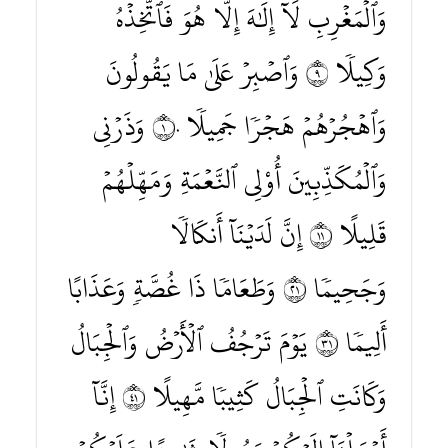
وَٱلۡمَغۡرِبِ لَآ إِلَٰهَ إِلَّا هُوَ فَٱتَّخِذۡهُ
وَكِيلٗا ٩ وَٱصۡبِرۡ عَلَىٰ مَا يَقُولُونَ
وَٱهۡجُرۡهُمۡ هَجۡرٗا جَمِيلٗا ١٠ وَذَرۡنِي
وَٱلۡمُكَذِّبِينَ أُوْلِي ٱلنَّعۡمَةِ وَمَهِّلۡهُمۡ
قَلِيلًا ١١ إِنَّ لَدَيۡنَآ أَنكَالٗا
وَجَحِيمٗا ١٢ وَطَعَامٗا ذَا غُصَّةٖ وَعَذَابًا
أَلِيمٗا ١٣ يَوۡمَ تَرۡجُفُ ٱلۡأَرۡضُ وَٱلۡجِبَالُ
وَكَانَتِ ٱلۡجِبَالُ كَثِيبٗا مَّهِيلًا ١٤ إِنَّآ