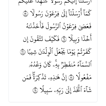
أَرۡسَلۡنَآ إِلَيۡكُمۡ رَسُولٗا شَٰهِدًا عَلَيۡكُمۡ
كَمَآ أَرۡسَلۡنَآ إِلَىٰ فِرۡعَوۡنَ رَسُولٗا ١٥
فَعَصَىٰ فِرۡعَوۡنُ ٱلرَّسُولَ فَأَخَذۡنَٰهُ
أَخۡذٗا وَبِيلٗا ١٦ فَكَيۡفَ تَتَّقُونَ إِن
كَفَرۡتُمۡ يَوۡمٗا يَجۡعَلُ ٱلۡوِلۡدَٰنَ شِيبًا ١٧
ٱلسَّمَآءُ مُنفَطِرُۢ بِهِۦۚ كَانَ وَعۡدُهُۥ
مَفۡعُولًا ١٨ إِنَّ هَٰذِهِۦ تَذۡكِرَةٞۖ فَمَن
شَآءَ ٱتَّخَذَ إِلَىٰ رَبِّهِۦ سَبِيلًا ١٩