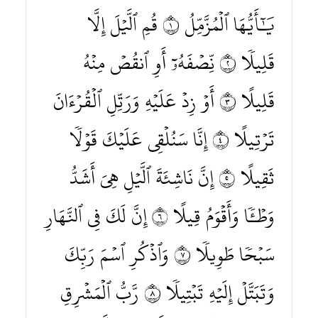
يَٰٓأَيُّهَا ٱلۡمُزَّمِّلُ ١ قُمِ ٱلَّيۡلَ إِلَّا
قَلِيلٗا ٢ نِّصۡفَهُۥٓ أَوِ ٱنقُصۡ مِنۡهُ
قَلِيلًا ٣ أَوۡ زِدۡ عَلَيۡهِ وَرَتِّلِ ٱلۡقُرۡءَانَ
تَرۡتِيلًا ٤ إِنَّا سَنُلۡقِي عَلَيۡكَ قَوۡلٗا
ثَقِيلًا ٥ إِنَّ نَاشِئَةَ ٱلَّيۡلِ هِيَ أَشَدُّ
وَطۡـٔٗا وَأَقۡوَمُ قِيلًا ٦ إِنَّ لَكَ فِي ٱلنَّهَارِ
سَبۡحٗا طَوِيلٗا ٧ وَٱذۡكُرِ ٱسۡمَ رَبِّكَ
وَتَبَتَّلۡ إِلَيۡهِ تَبۡتِيلٗا ٨ رَّبُّ ٱلۡمَشۡرِقِ