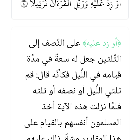
أَوۡ زِدۡ عَلَيۡهِ وَرَتِّلِ ٱلۡقُرۡءَانَ تَرۡتِيلًا ٤
﴿أو زد عليه﴾
على النِّصف إلى
الثُّلثين جعل له سعةً في مدَّة
قيامه في اللَّيل فكأنَّه قال: قم
ثلثي اللَّيل أو نصفه أو ثلثه
فلمَّا نزلت هذه الآية أخذ
المسلمون أنفسهم بالقيام على
هذا المقادير وشقَّ ذلك عليهم