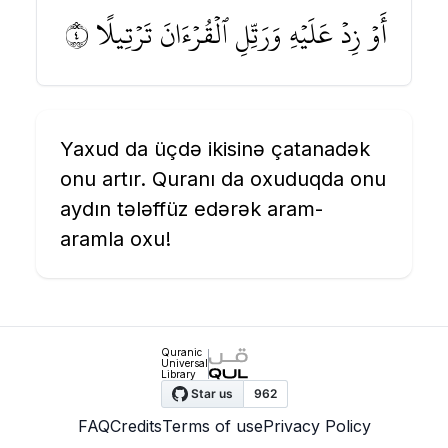
أَوۡ زِدۡ عَلَيۡهِ وَرَتِّلِ ٱلۡقُرۡءَانَ تَرۡتِيلًا ٤
Yaxud da üçdə ikisinə çatanadək
onu artır. Quranı da oxuduqda onu
aydın tələffüz edərək aram-
aramla oxu!
Quranic
Universal
Library
FAQ
Credits
Terms of use
Privacy Policy