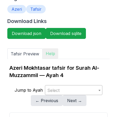
Azeri
Tafsir
Download Links
Download json
Download sqlite
Help
Tafsir Preview
Azeri Mokhtasar tafsir for Surah Al-
Muzzammil — Ayah 4
Jump to Ayah
Select
← Previous
Next →