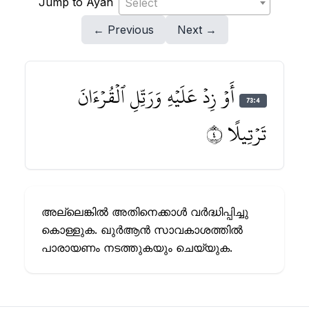
Jump to Ayah
Select
← Previous
Next →
أَوۡ زِدۡ عَلَيۡهِ وَرَتِّلِ ٱلۡقُرۡءَانَ
73:4
تَرۡتِيلًا ٤
അല്ലെങ്കില്‍ അതിനെക്കാള്‍ വര്‍ദ്ധിപ്പിച്ചു
കൊള്ളുക. ഖുര്‍ആന്‍ സാവകാശത്തില്‍
പാരായണം നടത്തുകയും ചെയ്യുക.