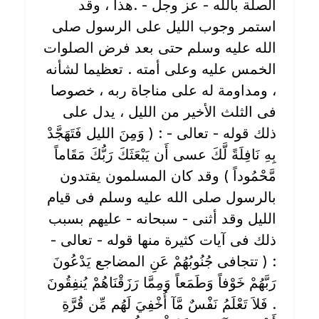
الصلة بالله - عز وجل - .هذا ، وقد
استمر وجوب الليل على الرسول صلى
الله عليه وسلم حتى بعد فرض الصلوات
الخمس عليه وعلى أمته . تعظيما لشأنه
، ومداومة له على مناجاة ربه ، خصوصا
فى الثلث الأخير من الليل ، يدل على
ذلك قوله - تعالى - : ( وَمِنَ الليل فَتَهَجَّدْ
بِهِ نَافِلَةً لَّكَ عسى أَن يَبْعَثَكَ رَبُّكَ مَقَاماً
مَّحْمُوداً ) وقد كان المسلمون يقتدون
بالرسول صلى الله عليه وسلم فى قيام
الليل وقد أثنى - سبحانه - عليهم بسبب
ذلك فى آيات كثيرة منها قوله - تعالى -
: ( تتجافى جُنُوبُهُمْ عَنِ المضاجع يَدْعُونَ
رَبَّهُمْ خَوْفاً وَطَمَعاً وَمِمَّا رَزَقْنَاهُمْ يُنفِقُونَ
. فَلاَ تَعْلَمُ نَفْسٌ مَّآ أُخْفِيَ لَهُم مِّن قُرَّةِ