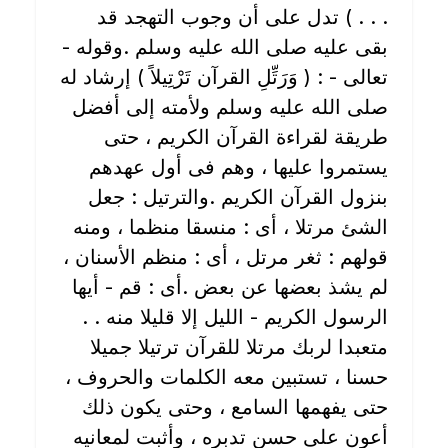
. . . ) تدل على أن وجوب التهجد قد
بقى عليه صلى الله عليه وسلم .وقوله -
تعالى - : ( وَرَتِّلِ القرآن تَرْتِيلاً ) إرشاد له
صلى الله عليه وسلم ولأمته إلى أفضل
طريقة لقراءة القرآن الكريم ، حتى
يستمروا عليها ، وهم فى أول عهدهم
بنزول القرآن الكريم .والترتيل : جعل
الشئ مرتلا ، أى : منسقا منظما ، ومنه
قولهم : ثغر مرتل ، أى : منظم الأسنان ،
لم يشذ بعضها عن بعض .أى : قم - أيها
الرسول الكريم - الليل إلا قليلا منه . .
متعبدا لربك مرتلا للقرآن ترتيلا جميلا
حسنا ، تستبين معه الكلمات والحروف ،
حتى يفهمها السامع ، وحتى يكون ذلك
أعون على حسن تدبره ، وأثبت لمعانيه