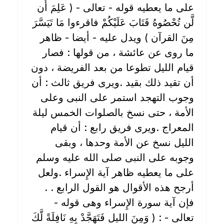
على ما يعطيه قوله - تعالى - ( عَلِمَ أَن
لَّن تُحْصُوهُ فَتَابَ عَلَيْكُمْ فاقرءوا مَا تَيَسَّرَ
مِنَ القرآن ) ويدل عليه - أيضا - ظاهر
ما روى عن عائشة ، من قولها : فصار
قيام الليل تطوعا من بعد الفريضة ، دون
أن تقيد ذلك بقيد .ويرى فريق ثالث : أن
وجوب التهجد استمر على النبى وعلى
الأمة ، حتى نسخ بالصلوات الخمس ليلة
المعراج .ويرى فريق رابع : أن قيام
الليل نسخ عن الأمة وحدها ، وبقى
وجوبه على النبى صلى الله عليه وسلم
على ما يعطيه ظاهر آية الإِسراء .ولعل
أرجح هذه الأقوال هو القول الرابع . .
فإن آية سورة الإِسراء وهى قوله -
تعالى - : ( وَمِنَ الليل فَتَهَجَّدْ بِهِ نَافِلَةً لَّكَ