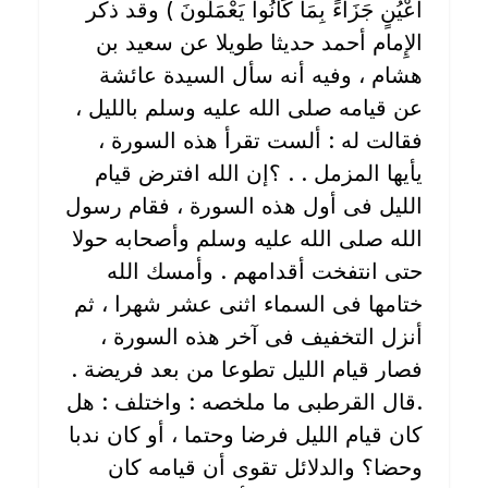
أَعْيُنٍ جَزَآءً بِمَا كَانُواْ يَعْمَلُونَ ) وقد ذكر
الإِمام أحمد حديثا طويلا عن سعيد بن
هشام ، وفيه أنه سأل السيدة عائشة
عن قيامه صلى الله عليه وسلم بالليل ،
فقالت له : ألست تقرأ هذه السورة ،
يأيها المزمل . . ؟إن الله افترض قيام
الليل فى أول هذه السورة ، فقام رسول
الله صلى الله عليه وسلم وأصحابه حولا
حتى انتفخت أقدامهم . وأمسك الله
ختامها فى السماء اثنى عشر شهرا ، ثم
أنزل التخفيف فى آخر هذه السورة ،
فصار قيام الليل تطوعا من بعد فريضة .
.قال القرطبى ما ملخصه : واختلف : هل
كان قيام الليل فرضا وحتما ، أو كان ندبا
وحضا؟ والدلائل تقوى أن قيامه كان