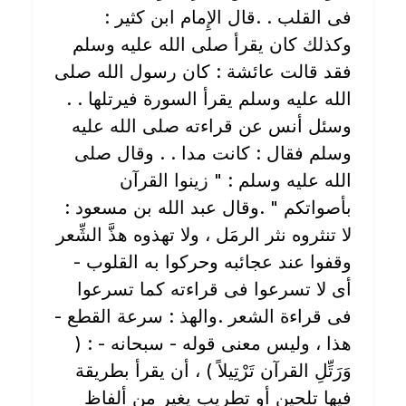
فى القلب . .قال الإِمام ابن كثير :
وكذلك كان يقرأ صلى الله عليه وسلم
فقد قالت عائشة : كان رسول الله صلى
الله عليه وسلم يقرأ السورة فيرتلها . .
وسئل أنس عن قراءته صلى الله عليه
وسلم فقال : كانت مدا . . وقال صلى
الله عليه وسلم : " زينوا القرآن
بأصواتكم " .وقال عبد الله بن مسعود :
لا تنثروه نثر الرمَل ، ولا تهذوه هذَّ الشِّعر
وقفوا عند عجائبه وحركوا به القلوب -
أى لا تسرعوا فى قراءته كما تسرعوا
فى قراءة الشعر .والهذ : سرعة القطع -
هذا ، وليس معنى قوله - سبحانه - : (
وَرَتِّلِ القرآن تَرْتِيلاً ) ، أن يقرأ بطريقة
فيها تلحين أو تطريب يغير من ألفاظ