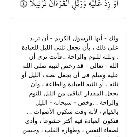
أَوۡ زِدۡ عَلَيۡهِ وَرَتِّلِ ٱلۡقُرۡءَانَ تَرۡتِيلًا ٤
ولك - أيها الرسول الكريم - أن تزيد
على ذلك ، بأن تجعل ثلثى الليل للعبادة
، وثلثه للنوم والراحة ..فأنت ترى أن
الله - تعالى - قد رخص لنبيه صلى الله
عليه وسلم فى أن يجعل نصف الليل أو
ثلثه ، أو ثلثيه للعبادة والطاعة ، وأن
يجعل المقدار الباقى من الليل للنوم
والراحة . .وخص - سبحانه - الليل
بالقيام ، لأنه وقت سكون الأصوات . .
فتكون العبادة فيه أكثر خشوعا ، وأدى
لصفاء النفس ، وطهارة القلب ، وحسن