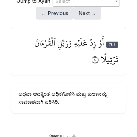
Jump to Ayah
Select
← Previous
Next →
أَوۡ زِدۡ عَلَيۡهِ وَرَتِّلِ ٱلۡقُرۡءَانَ
73:4
تَرۡتِيلًا ٤
ಅಥವಾ ಅದಕ್ಕಿಂತ ಅಧಿಕಗೊಳಿಸಿ ಮತ್ತು ಕುರ್ಆನನ್ನು
ಸಾವಕಾಶವಾಗಿ ಪಠಿಸಿರಿ.
Quranic