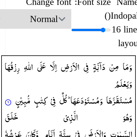
Change font
Font size:
Name
)
(
Indopa
16 lin
layou
وَمَا
مِنْ
دَآبَّةٍ
فِی
الْاَرْضِ
اِلَّا
عَلَی
اللّٰهِ
رِزْقُهَا
وَیَعْلَمُ
مُسْتَقَرَّهَا
وَمُسْتَوْدَعَهَا ؕ
كُلٌّ
فِیْ
كِتٰبٍ
مُّبِیْنٍ
وَهُوَ
الَّذِیْ
خَلَقَ
السَّمٰوٰتِ
وَالْاَرْضَ
فِیْ
سِتَّةِ
اَیَّامٍ
وَّكَانَ
عَرْشُهٗ