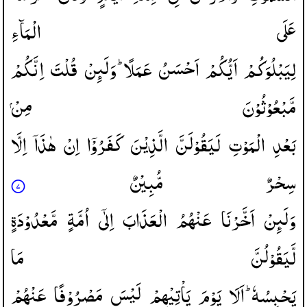
عَلَی
الْمَآءِ
لِیَبْلُوَكُمْ
اَیُّكُمْ
اَحْسَنُ
عَمَلًا ؕ
وَلَىِٕنْ
قُلْتَ
اِنَّكُمْ
مَّبْعُوْثُوْنَ
مِنْ
بَعْدِ
الْمَوْتِ
لَیَقُوْلَنَّ
الَّذِیْنَ
كَفَرُوْۤا
اِنْ
هٰذَاۤ
اِلَّا
سِحْرٌ
مُّبِیْنٌ
وَلَىِٕنْ
اَخَّرْنَا
عَنْهُمُ
الْعَذَابَ
اِلٰۤی
اُمَّةٍ
مَّعْدُوْدَةٍ
لَّیَقُوْلُنَّ
مَا
یَحْبِسُهٗ ؕ
اَلَا
یَوْمَ
یَاْتِیْهِمْ
لَیْسَ
مَصْرُوْفًا
عَنْهُمْ