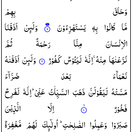
وَحَاقَ
بِهِمْ
مَّا
كَانُوْا
بِهٖ
یَسْتَهْزِءُوْنَ
وَلَىِٕنْ
اَذَقْنَا
الْاِنْسَانَ
مِنَّا
رَحْمَةً
ثُمَّ
نَزَعْنٰهَا
مِنْهُ ۚ
اِنَّهٗ
لَیَـُٔوْسٌ
كَفُوْرٌ
وَلَىِٕنْ
اَذَقْنٰهُ
نَعْمَآءَ
بَعْدَ
ضَرَّآءَ
مَسَّتْهُ
لَیَقُوْلَنَّ
ذَهَبَ
السَّیِّاٰتُ
عَنِّیْ ؕ
اِنَّهٗ
لَفَرِحٌ
فَخُوْرٌ
اِلَّا
الَّذِیْنَ
صَبَرُوْا
وَعَمِلُوا
الصّٰلِحٰتِ ؕ
اُولٰٓىِٕكَ
لَهُمْ
مَّغْفِرَةٌ