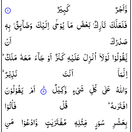
وَّاَجْرٌ
كَبِیْرٌ
فَلَعَلَّكَ
تَارِكٌ
بَعْضَ
مَا
یُوْحٰۤی
اِلَیْكَ
وَضَآىِٕقٌ
بِهٖ
صَدْرُكَ
اَنْ
یَّقُوْلُوْا
لَوْلَاۤ
اُنْزِلَ
عَلَیْهِ
كَنْزٌ
اَوْ
جَآءَ
مَعَهٗ
مَلَكٌ ؕ
اِنَّمَاۤ
اَنْتَ
نَذِیْرٌ ؕ
وَاللّٰهُ
عَلٰی
كُلِّ
شَیْءٍ
وَّكِیْلٌ
اَمْ
یَقُوْلُوْنَ
افْتَرٰىهُ ؕ
قُلْ
فَاْتُوْا
بِعَشْرِ
سُوَرٍ
مِّثْلِهٖ
مُفْتَرَیٰتٍ
وَّادْعُوْا
مَنِ