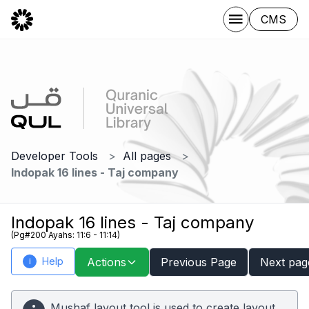
CMS
Developer Tools
All pages
Indopak 16 lines - Taj company
Indopak 16 lines - Taj company
(Pg#200 Ayahs: 11:6 - 11:14)
Help
Actions
Previous Page
Next pag
i
Mushaf layout tool is used to create layout