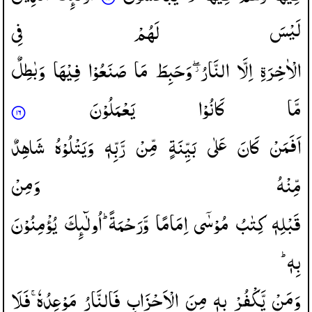
لَیْسَ
لَهُمْ
فِی
الْاٰخِرَةِ
اِلَّا
النَّارُ ۖؗ
وَحَبِطَ
مَا
صَنَعُوْا
فِیْهَا
وَبٰطِلٌ
مَّا
كَانُوْا
یَعْمَلُوْنَ
اَفَمَنْ
كَانَ
عَلٰی
بَیِّنَةٍ
مِّنْ
رَّبِّهٖ
وَیَتْلُوْهُ
شَاهِدٌ
مِّنْهُ
وَمِنْ
قَبْلِهٖ
كِتٰبُ
مُوْسٰۤی
اِمَامًا
وَّرَحْمَةً ؕ
اُولٰٓىِٕكَ
یُؤْمِنُوْنَ
بِهٖ ؕ
وَمَنْ
یَّكْفُرْ
بِهٖ
مِنَ
الْاَحْزَابِ
فَالنَّارُ
مَوْعِدُهٗ ۚ
فَلَا