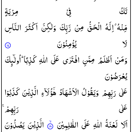
تَكُ
فِیْ
مِرْیَةٍ
مِّنْهُ ۗ
اِنَّهُ
الْحَقُّ
مِنْ
رَّبِّكَ
وَلٰكِنَّ
اَكْثَرَ
النَّاسِ
لَا
یُؤْمِنُوْنَ
وَمَنْ
اَظْلَمُ
مِمَّنِ
افْتَرٰی
عَلَی
اللّٰهِ
كَذِبًا ؕ
اُولٰٓىِٕكَ
یُعْرَضُوْنَ
عَلٰی
رَبِّهِمْ
وَیَقُوْلُ
الْاَشْهَادُ
هٰۤؤُلَآءِ
الَّذِیْنَ
كَذَبُوْا
عَلٰی
رَبِّهِمْ ۚ
اَلَا
لَعْنَةُ
اللّٰهِ
عَلَی
الظّٰلِمِیْنَ
الَّذِیْنَ
یَصُدُّوْنَ