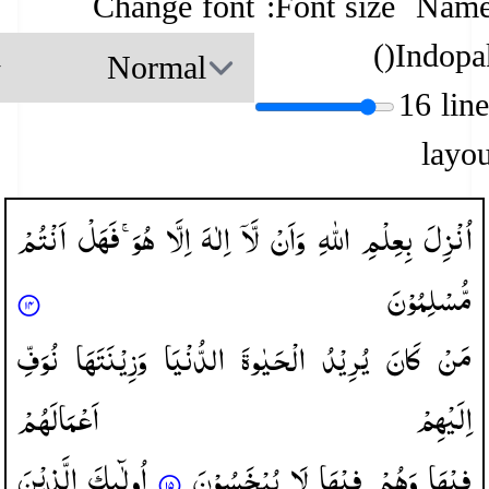
Change font
Font size:
Name
)
(
Indopa
16 lin
layou
اُنْزِلَ
بِعِلْمِ
اللّٰهِ
وَاَنْ
لَّاۤ
اِلٰهَ
اِلَّا
هُوَ ۚ
فَهَلْ
اَنْتُمْ
مُّسْلِمُوْنَ
مَنْ
كَانَ
یُرِیْدُ
الْحَیٰوةَ
الدُّنْیَا
وَزِیْنَتَهَا
نُوَفِّ
اِلَیْهِمْ
اَعْمَالَهُمْ
فِیْهَا
وَهُمْ
فِیْهَا
لَا
یُبْخَسُوْنَ
اُولٰٓىِٕكَ
الَّذِیْنَ