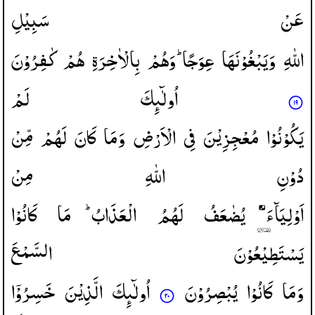
عَنْ
سَبِیْلِ
اللّٰهِ
وَیَبْغُوْنَهَا
عِوَجًا ؕ
وَهُمْ
بِالْاٰخِرَةِ
هُمْ
كٰفِرُوْنَ
اُولٰٓىِٕكَ
لَمْ
یَكُوْنُوْا
مُعْجِزِیْنَ
فِی
الْاَرْضِ
وَمَا
كَانَ
لَهُمْ
مِّنْ
دُوْنِ
اللّٰهِ
مِنْ
اَوْلِیَآءَ ۘ
یُضٰعَفُ
لَهُمُ
الْعَذَابُ ؕ
مَا
كَانُوْا
یَسْتَطِیْعُوْنَ
السَّمْعَ
وَمَا
كَانُوْا
یُبْصِرُوْنَ
اُولٰٓىِٕكَ
الَّذِیْنَ
خَسِرُوْۤا