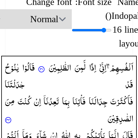
Change font
Font size:
Name
)
(
Indopa
16 lin
layou
اَنْفُسِهِمْ ۖۚ
اِنِّیْۤ
اِذًا
لَّمِنَ
الظّٰلِمِیْنَ
قَالُوْا
یٰنُوْحُ
قَدْ
جٰدَلْتَنَا
فَاَكْثَرْتَ
جِدَالَنَا
فَاْتِنَا
بِمَا
تَعِدُنَاۤ
اِنْ
كُنْتَ
مِنَ
الصّٰدِقِیْنَ
قَالَ
اِنَّمَا
یَاْتِیْكُمْ
بِهِ
اللّٰهُ
اِنْ
شَآءَ
وَمَاۤ
اَنْتُمْ