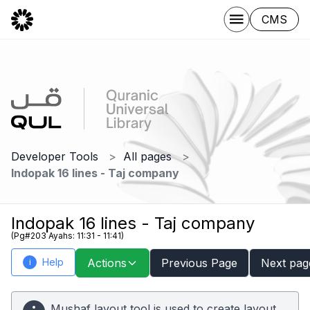
CMS
Developer Tools
All pages
Indopak 16 lines - Taj company
Indopak 16 lines - Taj company
(Pg#203 Ayahs: 11:31 - 11:41)
Help
Actions
Previous Page
Next pag
i
Mushaf layout tool is used to create layout