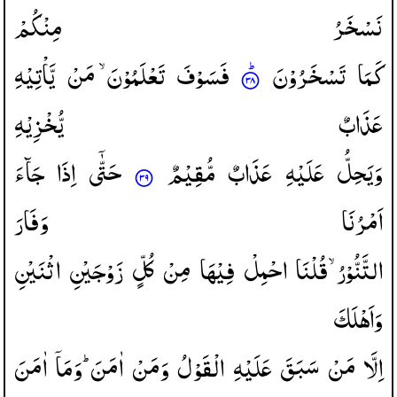
نَسْخَرُ
مِنْكُمْ
كَمَا
تَسْخَرُوْنَ
فَسَوْفَ
تَعْلَمُوْنَ ۙ
مَنْ
یَّاْتِیْهِ
عَذَابٌ
یُّخْزِیْهِ
وَیَحِلُّ
عَلَیْهِ
عَذَابٌ
مُّقِیْمٌ
حَتّٰۤی
اِذَا
جَآءَ
اَمْرُنَا
وَفَارَ
التَّنُّوْرُ ۙ
قُلْنَا
احْمِلْ
فِیْهَا
مِنْ
كُلٍّ
زَوْجَیْنِ
اثْنَیْنِ
وَاَهْلَكَ
اِلَّا
مَنْ
سَبَقَ
عَلَیْهِ
الْقَوْلُ
وَمَنْ
اٰمَنَ ؕ
وَمَاۤ
اٰمَنَ