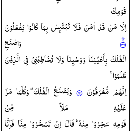
قَوْمِكَ
اِلَّا
مَنْ
قَدْ
اٰمَنَ
فَلَا
تَبْتَىِٕسْ
بِمَا
كَانُوْا
یَفْعَلُوْنَ
وَاصْنَعِ
الْفُلْكَ
بِاَعْیُنِنَا
وَوَحْیِنَا
وَلَا
تُخَاطِبْنِیْ
فِی
الَّذِیْنَ
ظَلَمُوْا ۚ
اِنَّهُمْ
مُّغْرَقُوْنَ
وَیَصْنَعُ
الْفُلْكَ ۫
وَكُلَّمَا
مَرَّ
عَلَیْهِ
مَلَاٌ
مِّنْ
قَوْمِهٖ
سَخِرُوْا
مِنْهُ ؕ
قَالَ
اِنْ
تَسْخَرُوْا
مِنَّا
فَاِنَّا