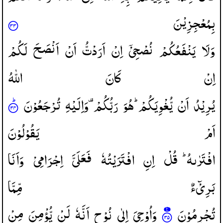
بِمُعْجِزِیْنَ
وَلَا
یَنْفَعُكُمْ
نُصْحِیْۤ
اِنْ
اَرَدْتُّ
اَنْ
اَنْصَحَ
لَكُمْ
اِنْ
كَانَ
اللّٰهُ
یُرِیْدُ
اَنْ
یُّغْوِیَكُمْ ؕ
هُوَ
رَبُّكُمْ ۫
وَاِلَیْهِ
تُرْجَعُوْنَ
اَمْ
یَقُوْلُوْنَ
افْتَرٰىهُ ؕ
قُلْ
اِنِ
افْتَرَیْتُهٗ
فَعَلَیَّ
اِجْرَامِیْ
وَاَنَا
بَرِیْٓءٌ
مِّمَّا
تُجْرِمُوْنَ
وَاُوْحِیَ
اِلٰی
نُوْحٍ
اَنَّهٗ
لَنْ
یُّؤْمِنَ
مِنْ