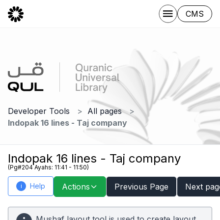
CMS
Developer Tools
All pages
Indopak 16 lines - Taj company
Indopak 16 lines - Taj company
(Pg#204 Ayahs: 11:41 - 11:50)
Help
Actions
Previous Page
Next pag
i
Mushaf layout tool is used to create layout