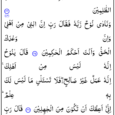
الظّٰلِمِیْنَ
وَنَادٰی
نُوْحٌ
رَّبَّهٗ
فَقَالَ
رَبِّ
اِنَّ
ابْنِیْ
مِنْ
اَهْلِیْ
وَاِنَّ
وَعْدَكَ
الْحَقُّ
وَاَنْتَ
اَحْكَمُ
الْحٰكِمِیْنَ
قَالَ
یٰنُوْحُ
اِنَّهٗ
لَیْسَ
مِنْ
اَهْلِكَ ۚ
اِنَّهٗ
عَمَلٌ
غَیْرُ
صَالِحٍ ۖؗۗ
فَلَا
تَسْـَٔلْنِ
مَا
لَیْسَ
لَكَ
بِهٖ
عِلْمٌ ؕ
اِنِّیْۤ
اَعِظُكَ
اَنْ
تَكُوْنَ
مِنَ
الْجٰهِلِیْنَ
قَالَ
رَبِّ