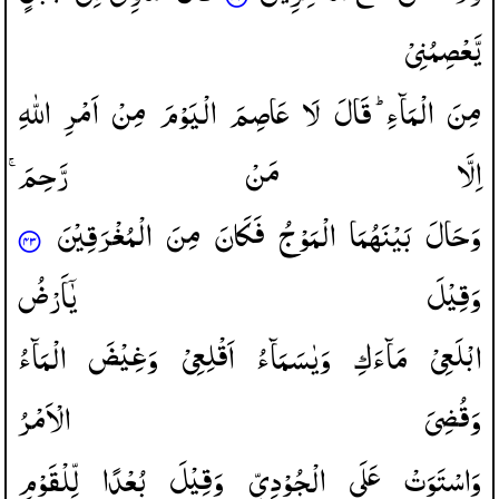
یَّعْصِمُنِیْ
مِنَ
الْمَآءِ ؕ
قَالَ
لَا
عَاصِمَ
الْیَوْمَ
مِنْ
اَمْرِ
اللّٰهِ
اِلَّا
مَنْ
رَّحِمَ ۚ
وَحَالَ
بَیْنَهُمَا
الْمَوْجُ
فَكَانَ
مِنَ
الْمُغْرَقِیْنَ
وَقِیْلَ
یٰۤاَرْضُ
ابْلَعِیْ
مَآءَكِ
وَیٰسَمَآءُ
اَقْلِعِیْ
وَغِیْضَ
الْمَآءُ
وَقُضِیَ
الْاَمْرُ
وَاسْتَوَتْ
عَلَی
الْجُوْدِیِّ
وَقِیْلَ
بُعْدًا
لِّلْقَوْمِ