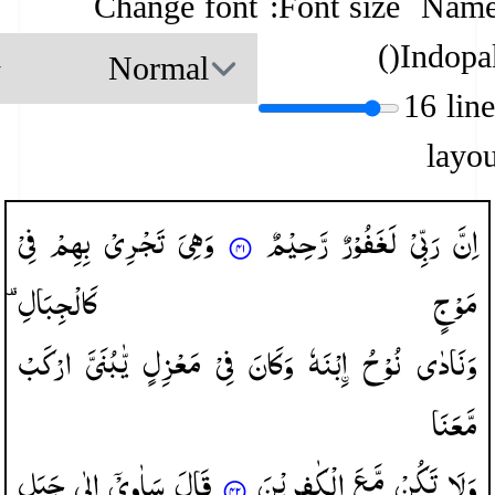
Change font
Font size:
Name
)
(
Indopa
16 lin
layou
اِنَّ
رَبِّیْ
لَغَفُوْرٌ
رَّحِیْمٌ
وَهِیَ
تَجْرِیْ
بِهِمْ
فِیْ
مَوْجٍ
كَالْجِبَالِ ۫
وَنَادٰی
نُوْحُ
بْنَهٗ
وَكَانَ
فِیْ
مَعْزِلٍ
یّٰبُنَیَّ
ارْكَبْ
مَّعَنَا
وَلَا
تَكُنْ
مَّعَ
الْكٰفِرِیْنَ
قَالَ
سَاٰوِیْۤ
اِلٰی
جَبَلٍ