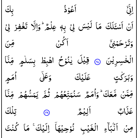
اِنِّیْۤ
اَعُوْذُ
بِكَ
اَنْ
اَسْـَٔلَكَ
مَا
لَیْسَ
لِیْ
بِهٖ
عِلْمٌ ؕ
وَاِلَّا
تَغْفِرْ
لِیْ
وَتَرْحَمْنِیْۤ
اَكُنْ
مِّنَ
الْخٰسِرِیْنَ
قِیْلَ
یٰنُوْحُ
اهْبِطْ
بِسَلٰمٍ
مِّنَّا
وَبَرَكٰتٍ
عَلَیْكَ
وَعَلٰۤی
اُمَمٍ
مِّمَّنْ
مَّعَكَ ؕ
وَاُمَمٌ
سَنُمَتِّعُهُمْ
ثُمَّ
یَمَسُّهُمْ
مِّنَّا
عَذَابٌ
اَلِیْمٌ
تِلْكَ
مِنْ
اَنْۢبَآءِ
الْغَیْبِ
نُوْحِیْهَاۤ
اِلَیْكَ ۚ
مَا
كُنْتَ