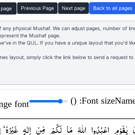
Previous Page
Next page
Back to all pages
 page
of any physical Mushaf. We can adjust pages, number of lin
represent the Mushaf page.
we've in the QUL. If you have a unique layout that you'd lik
lines layout, simply click the link below to send a request t
)
Font size: (
Name:
nge font
َ
یٰقَوْمِ
اعْبُدُوا
اللّٰهَ
مَا
لَكُمْ
مِّنْ
اِلٰهٍ
غَیْرُهٗ ؕ
ا