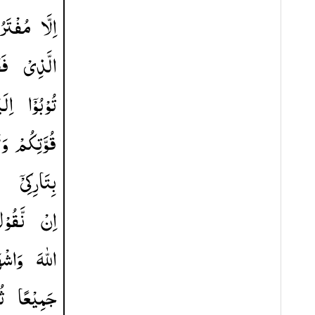
اِلَّا
مُفْتَرُ
الَّذِیْ
ف ؕ
تُوْبُوْۤا
اِلَ
قُوَّتِكُمْ
وَل
بِتَارِكِیْۤ
اِنْ
نَّقُوْ
اللّٰهَ
وَاشْهَ
جَمِیْعًا
ثُ