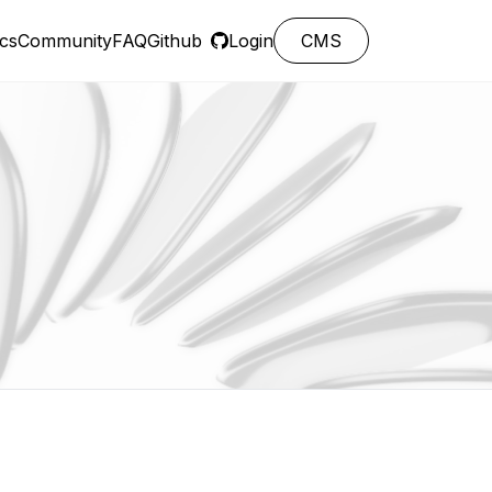
cs
Community
FAQ
Github
Login
CMS