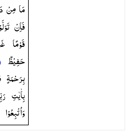
مَا
مِنْ
دَا
فَاِنْ
تَوَلَّو
قَوْمًا
غَ ۚ
حَفِیْظٌ
بِرَحْمَةٍ
 ۚ
بِاٰیٰتِ
رَبّ
وَاُتْبِعُوْا