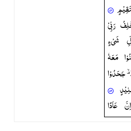
َقِیْمٍ
ْلِفُ
رَبِّیْ
ِّ
شَیْءٍ
ُوْا
مَعَهٗ
جَحَدُوْا
ِیْدٍ
اِنَّ
عَادًا