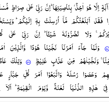
ٓبَّةٍ
اِلَّا
هُوَ
اٰخِذٌ
بِنَاصِیَتِهَا ؕ
اِنَّ
رَبِّیْ
عَلٰی
صِرَاطٍ
مُّسْت
ْا
فَقَدْ
اَبْلَغْتُكُمْ
مَّاۤ
اُرْسِلْتُ
بِهٖۤ
اِلَیْكُمْ ؕ
وَیَسْتَخ
یْرَكُمْ
وَلَا
تَضُرُّوْنَهٗ
شَیْـًٔا ؕ
اِنَّ
رَبِّیْ
عَلٰی
كُل
وَلَمَّا
جَآءَ
اَمْرُنَا
نَجَّیْنَا
هُوْدًا
وَّالَّذِیْنَ
اٰمَن
مِّنَّا
وَنَجَّیْنٰهُمْ
مِّنْ
عَذَابٍ
غَلِیْظٍ
وَتِلْكَ
عَادٌ ۙ۫
ِهِمْ
وَعَصَوْا
رُسُلَهٗ
وَاتَّبَعُوْۤا
اَمْرَ
كُلِّ
جَبَّارٍ
عَن
فِیْ
هٰذِهِ
الدُّنْیَا
لَعْنَةً
وَّیَوْمَ
الْقِیٰمَةِ ؕ
اَلَاۤ