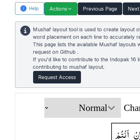
Help
Actions
Previous Page
Next
i
Mushaf layout tool is used to create layout 
word placement on each line to accurately 
This page lists the available Mushaf layouts 
request on
Github
.
If you'd like to contribute to the Indopak 16 
contributing to mushaf layout.
Request Access
Cha
ِنْ
اَنْتُمْ