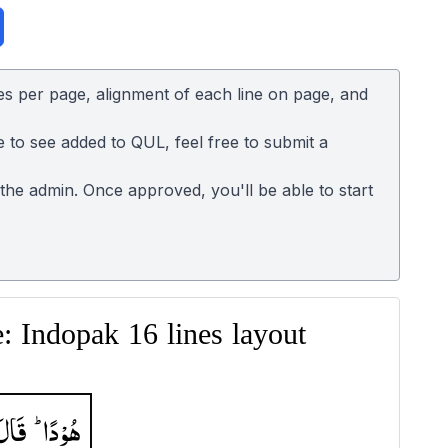
es per page, alignment of each line on page, and
e to see added to QUL, feel free to submit a
o the admin. Once approved, you'll be able to start
 Indopak 16 lines layout
هُوْدًا ؕ
قَال