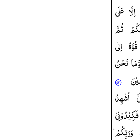
اِلَّا
عَلَی
َكُمْ
ثُمَّ
قُوَّةً
اِلٰی
َّمَا
نَحْنُ
ِیْنَ
ِیْۤ
اُشْهِدُ
فَكِیْدُوْنِیْ
وَرَبِّكُمْ ؕ