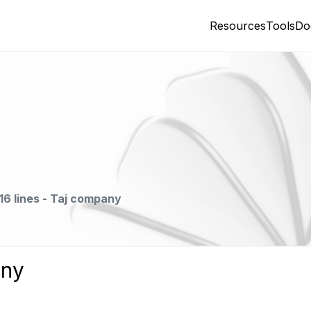
Resources
Tools
Do
16 lines - Taj company
any