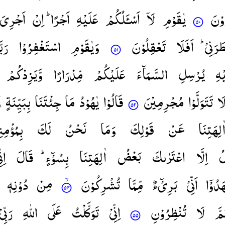
وْنَ
یٰقَوْمِ
لَاۤ
اَسْـَٔلُكُمْ
عَلَیْهِ
اَجْرًا ؕ
اِنْ
اَجْرِیَ
َطَرَنِیْ
اَفَلَا
تَعْقِلُوْنَ
وَیٰقَوْمِ
اسْتَغْفِرُوْا
رَبّ
یْهِ
یُرْسِلِ
السَّمَآءَ
عَلَیْكُمْ
مِّدْرَارًا
وَّیَزِدْكُمْ
َا
تَتَوَلَّوْا
مُجْرِمِیْنَ
قَالُوْا
یٰهُوْدُ
مَا
جِئْتَنَا
بِبَیِّنَةٍ
و
اٰلِهَتِنَا
عَنْ
قَوْلِكَ
وَمَا
نَحْنُ
لَكَ
بِمُؤْمِن
لُ
اِلَّا
اعْتَرٰىكَ
بَعْضُ
اٰلِهَتِنَا
بِسُوْٓءٍ ؕ
قَالَ
اِنّ
دُوْۤا
اَنِّیْ
بَرِیْٓءٌ
مِّمَّا
تُشْرِكُوْنَ
مِنْ
دُوْنِهٖ
مَّ
لَا
تُنْظِرُوْنِ
اِنِّیْ
تَوَكَّلْتُ
عَلَی
اللّٰهِ
رَبِّیْ